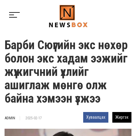
Барби Сюүгийн экс нөхөр
болон экс хадам ээжийг
жүжигчний үхлийг
ашиглаж мөнгө олж
байна хэмээн үзжээ
Хуваалцах
Жиргэх
ADMIN
2025-02-17