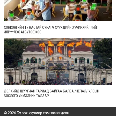
ХОНКОНГИЙН 17 НАСТАЙ СУРАГЧ ХҮҮХДИЙН ХҮЧИРХИЙЛЛИЙГ
ИЛРҮҮЛЭХ AI БҮТЭЭЖЭЭ
ДЭЛХИЙД ШУУГИАН ТАРИАД БАЙГАА БАЛБА /НЕПАЛ/ УЛСЫН
БОСЛОГО ҮЙМЭЭНИЙ ТАЛААР
© 2026 Бүх эрх хуулиар хамгаалагдсан.