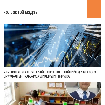
ХОЛБООТОЙ МЭДЭЭ
УЗБЕКИСТАН ДАХЬ SOLFY-ИЙН ХЭРЭГ ОЛОН НИЙТИЙН ДУНД ХӨРӨНГӨ
ОРУУЛАЛТЫН ТАЛААРХ ХЭЛЭЛЦҮҮЛЭГ ӨРНҮҮЛЭВ