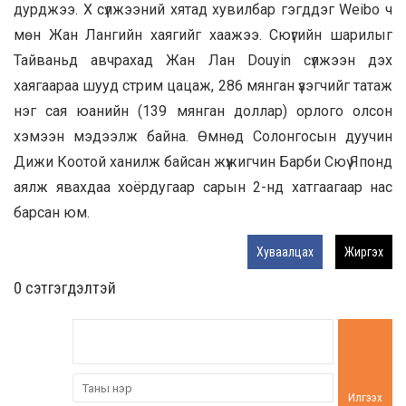
дурджээ. X сүлжээний хятад хувилбар гэгддэг Weibo ч
мөн Жан Лангийн хаягийг хаажээ. Сюүгийн шарилыг
Тайваньд авчрахад Жан Лан Douyin сүлжээн дэх
хаягаараа шууд стрим цацаж, 286 мянган үзэгчийг татаж
нэг сая юанийн (139 мянган доллар) орлого олсон
хэмээн мэдээлж байна. Өмнөд Солонгосын дуучин
Дижи Коотой ханилж байсан жүжигчин Барби Сюү Японд
аялж явахдаа хоёрдугаар сарын 2-нд хатгаагаар нас
барсан юм.
Хуваалцах
Жиргэх
0 cэтгэгдэлтэй
Илгээх