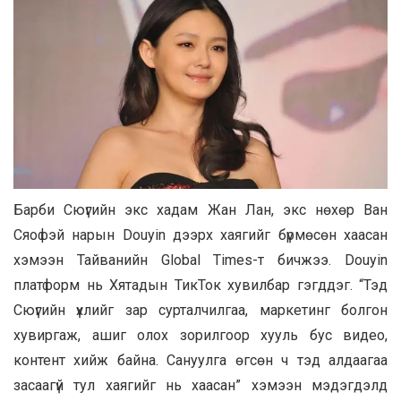
Барби Сюүгийн экс хадам Жан Лан, экс нөхөр Ван
Сяофэй нарын Douyin дээрх хаягийг бүрмөсөн хаасан
хэмээн Тайванийн Global Times-т бичжээ. Douyin
платформ нь Хятадын ТикТок хувилбар гэгддэг. “Тэд
Сюүгийн үхлийг зар сурталчилгаа, маркетинг болгон
хувиргаж, ашиг олох зорилгоор хууль бус видео,
контент хийж байна. Сануулга өгсөн ч тэд алдаагаа
засаагүй тул хаягийг нь хаасан” хэмээн мэдэгдэлд