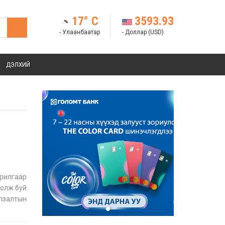
17° C
3593.93
- Улаанбаатар
- Доллар (USD)
ДЭЛХИЙ
урилгаар
болж буй
лзалтын