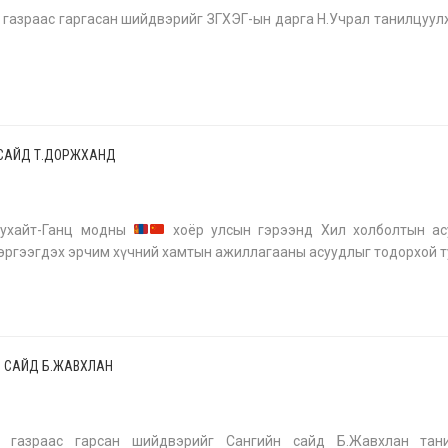
 газраас гаргасан шийдвэрийг ЗГХЭГ-ын дарга Н.Учрал танилцуул
САЙД Т.ДОРЖХАНД
7
сухайт-Ганц модны
хоёр улсын гэрээнд Хил холболтын ас
эргээгдэх эрчим хүчний хамтын ажиллагааны асуудлыг тодорхой т
 САЙД Б.ЖАВХЛАН
7
н газраас гарсан шийдвэрийг Сангийн сайд Б.Жавхлан тан