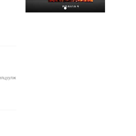
байна
2026-07-08
Хором бүр усаа
хайрлацгаая
2026-07-08
илцуулж