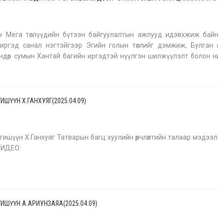
9
йн Мега төслүүдийн бүтээн байгуулалтын ажлууд идэвхжиж байн
 иргэд санал нэгтэйгээр Эгийн голын төслийг дэмжиж, Булган 
ндөр сумын Хантай багийн иргэдтэй нүүлгэн шилжүүлэлт болон 
ийн талаар санал солилцож нэгдсэн шийдэлд хүрэв. Засгийн газ
ИШҮҮН Х.ГАНХУЯГ(2025.04.09)
гишүүн Х.Ганхуяг Татварын багц хуулийн өөрчлөлтийн талаар мэдээ
ВИДЕО:
ГИШҮҮН А.АРИУНЗАЯА(2025.04.09)