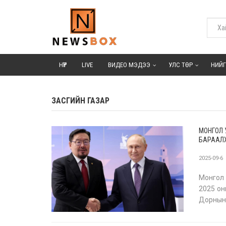
НҮҮР
LIVE
ВИДЕО МЭДЭЭ
УЛС ТӨР
НИЙ
ЗАСГИЙН ГАЗАР
МОНГОЛ 
БАРААЛ
2025-09-6
Монгол 
2025 он
Дорнын
хүрээнд