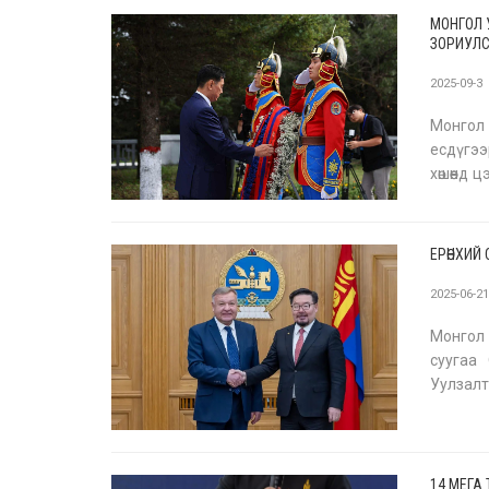
МОНГОЛ 
ЗОРИУЛСА
2025-09-3
Монгол 
есдүгээ
хөшөөнд 
мужийн 
ЕРӨНХИЙ
2025-06-2
Монгол 
суугаа 
Уулзалт
нь хол
М.В.Ми
14 МЕГА