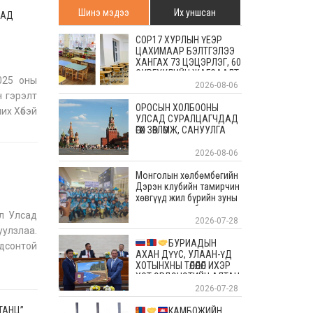
Шинэ мэдээ
Их уншсан
ДАД
COP17 ХУРЛЫН ҮЕЭР
ЦАХИМААР БЭЛТГЭЛЭЭ
ХАНГАХ 73 ЦЭЦЭРЛЭГ, 60
СУРГУУЛИЙН ЖАГСААЛТ
2025 оны
2026-08-06
н гэрэлт
ОРОСЫН ХОЛБООНЫ
их Хөбэй
УЛСАД СУРАЛЦАГЧДАД
ӨГӨХ ЗӨВЛӨМЖ, САНУУЛГА
2026-08-06
Монголын хөлбөмбөгийн
Дэрэн клубийн тамирчин
хөвгүүд жил бүрийн зуны
энэ өдрүүдэд болдог
ол Улсад
уламжлалт Скандиновын
2026-07-28
уулзлаа.
орнуудын тэмцээндээ
оролцоод ирлээ
БУРИАДЫН
гдсонтой
АХАН ДҮҮС, УЛААН-ҮД
н дарга
ХОТЫНХНЫ ТӨЛӨӨЛӨЛ ИХЭР
ХОТ ЭРДЭНЭТИЙН АЛТАН
ОЙД БАЯР ХҮРГЭЛЭЭ
2026-07-28
ТАНЦ”
КАМБОЖИЙН