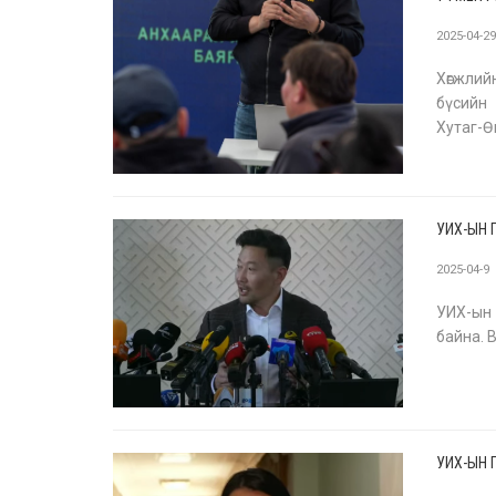
2025-04-2
Хөгжли
бүсийн
Хутаг-Ө
нөлөөлл
УИХ-ЫН Г
2025-04-9
УИХ-ын 
байна. 
УИХ-ЫН 