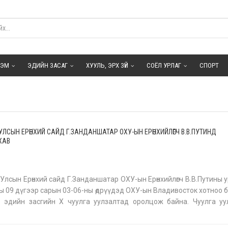
ГЭМ
ЭДИЙН ЗАСАГ
ХУУЛЬ, ЭРХ ЗҮЙ
СОЁЛ УРЛАГ
СПОРТ
УЛСЫН ЕРӨНХИЙ САЙД Г.ЗАНДАНШАТАР ОХУ-ЫН ЕРӨНХИЙЛӨГЧ В.В.ПУТИНД
ХАВ
Улсын Ерөнхий сайд Г.Занданшатар ОХУ-ын Ерөнхийлөгч В.В.Путины 
ы 09 дүгээр сарын 03-06-ны өдрүүдэд ОХУ-ын Владивосток хотноо 
 эдийн засгийн X чуулга уулзалтад оролцож байна. Чуулга уу
 Ерөнхий сайд Г.Занданшатар ОХУ-ын Ерөнхийлөгч В.В