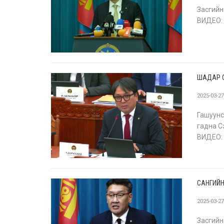
Засгийн
ВИДЕО:
ШАДАР 
2025-03-2
Гашуун
гадна С
ВИДЕО:
САНГИЙН
2025-03-2
Засгий