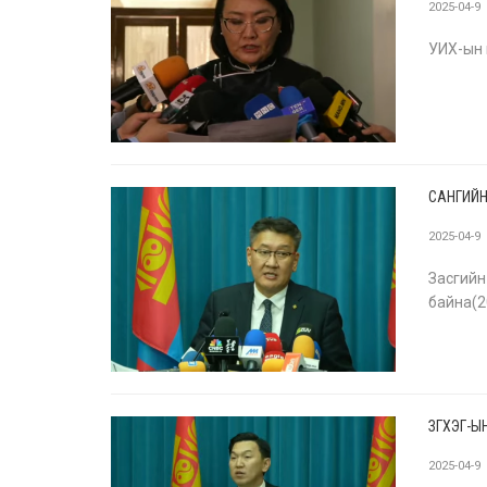
2025-04-9
УИХ-ын 
САНГИЙН
2025-04-9
Засгий
байна(2
ЗГХЭГ-ЫН
2025-04-9