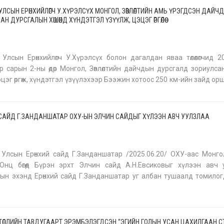
УЛСЫН ЕРӨНХИЙЛӨГЧ У.ХҮРЭЛСҮХ МОНГОЛ, ЗӨВЛӨЛТИЙН АМЬ ҮРЭГДСЭН ДАЙЧ
Н ДУРСГАЛЫН ХӨШӨӨНД ХҮНДЭТГЭЛ ҮЗҮҮЛЖ, ЦЭЦЭГ ӨРГӨЛӨӨ
Улсын Ерөнхийлөгч У.Хүрэлсүх болон дагалдан яваа төлөөлөгчид 
р сарын 2-ны өдөр Монгол, Зөвлөлтийн дайчдын дурсгалд зориулса
цэцэг өргөж, хүндэтгэл үзүүлэхээр Бээжин хотоос 250 км-ийн зайд орш
Жанчхүү хотод хурдны галт тэргээр хүрэлцэн ирлээ.
 САЙД Г.ЗАНДАНШАТАР ОХУ-ЫН ЭЛЧИН САЙДЫГ ХҮЛЭЭН АВЧ УУЛЗЛАА
1
Улсын Ерөнхий сайд Г.Занданшатар /2025.06.20/ ОХУ-аас Монг
Онц бөгөөд Бүрэн эрхт Элчин сайд А.Н.Евсиковыг хүлээн авч 
ын эхэнд Ерөнхий сайд Г.Занданшатар уг албан тушаалд томило
богдуулан мэндчилгээ дэвшүүлсэн ОХУ-ын Засгийн газры
шусти
 ТӨСЛИЙН ТАВДУГААРТ ЭРЭМБЭЛЭГДСЭН “ЭГИЙН ГОЛЫН УСАН ЦАХИЛГААН С