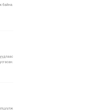
ж байна.
уудлаас
усгасан.
илцуулж