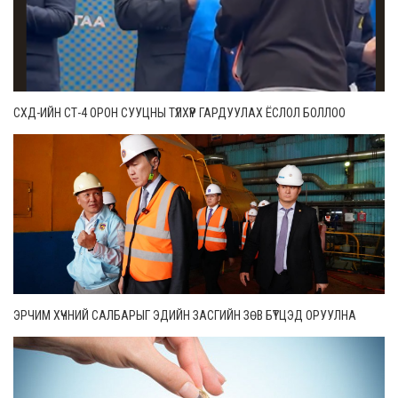
СХД-ИЙН СТ-4 ОРОН СУУЦНЫ ТҮЛХҮҮР ГАРДУУЛАХ ЁСЛОЛ БОЛЛОО
ЭРЧИМ ХҮЧНИЙ САЛБАРЫГ ЭДИЙН ЗАСГИЙН ЗӨВ БҮТЦЭД ОРУУЛНА