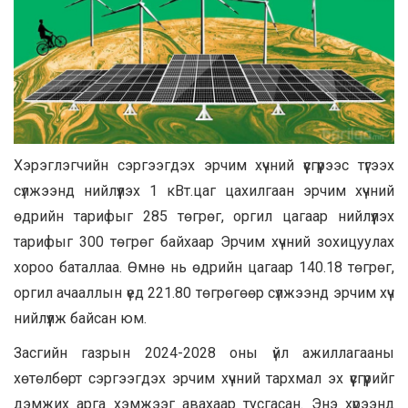
Хэрэглэгчийн сэргээгдэх эрчим хүчний үүсгүүрээс түгээх
сүлжээнд нийлүүлэх 1 кВт.цаг цахилгаан эрчим хүчний
өдрийн тарифыг 285 төгрөг, оргил цагаар нийлүүлэх
тарифыг 300 төгрөг байхаар Эрчим хүчний зохицуулах
хороо баталлаа. Өмнө нь өдрийн цагаар 140.18 төгрөг,
оргил ачааллын үед 221.80 төгрөгөөр сүлжээнд эрчим хүч
нийлүүлж байсан юм.
Засгийн газрын 2024-2028 оны үйл ажиллагааны
хөтөлбөрт сэргээгдэх эрчим хүчний тархмал эх үүсгүүрийг
дэмжих арга хэмжээг авахаар тусгасан. Энэ хүрээнд