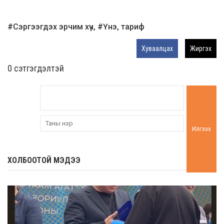
#Сэргээгдэх эрчим хүч, #Үнэ, тариф
Хуваалцах
Жиргэх
0 cэтгэгдэлтэй
Илгээх
ХОЛБООТОЙ МЭДЭЭ