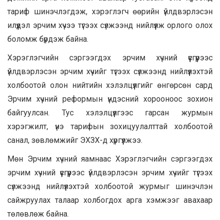
тариф шинэчлэгдэж, хэрэглэгч өөрийн үйлдвэрлэсэн
илүүдэл эрчим хүчээ түгээх сүлжээнд нийлүүлж орлого олох
боломж бүрдэж байна.
Хэрэглэгчийн сэргээгдэх эрчим хүчний үүсгүүрээс
үйлдвэрлэсэн эрчим хүчийг түгээх сүлжээнд нийлүүлэхтэй
холбоотой олон нийтийн хэлэлцүүлгийг өнгөрсөн сард
Эрчим хүчний реформын үндэсний хорооноос зохион
байгуулсан. Тус хэлэлцүүлгээс гарсан журмын
хэрэгжилт, үнэ тарифын зохицуулалттай холбоотой
санал, зөвлөмжийг ЭХЗХ-д хүргүүлжээ.
Мөн Эрчим хүчний яамнаас Хэрэглэгчийн сэргээгдэх
эрчим хүчний үүсгүүрээс үйлдвэрлэсэн эрчим хүчийг түгээх
сүлжээнд нийлүүлэхтэй холбоотой журмыг шинэчлэн
сайжруулах талаар холбогдох арга хэмжээг авахаар
төлөвлөж байна.