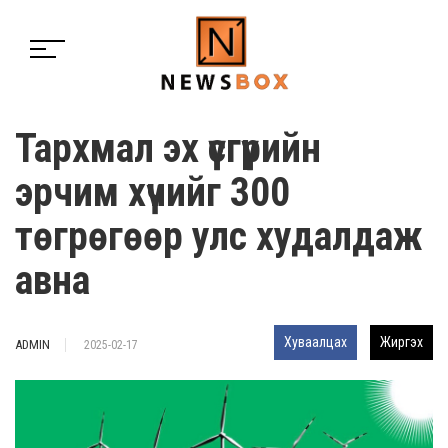
Тархмал эх үүсгүүрийн
эрчим хүчийг 300
төгрөгөөр улс худалдаж
авна
Хуваалцах
Жиргэх
ADMIN
2025-02-17