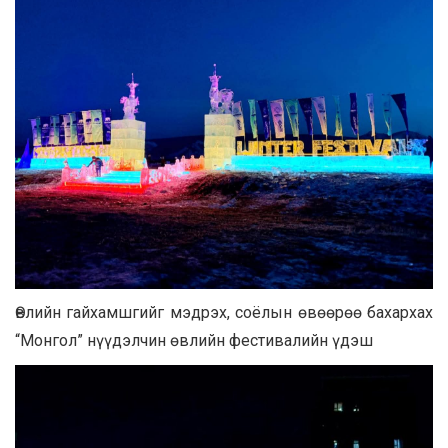
Өвлийн гайхамшгийг мэдрэх, соёлын өвөөрөө бахархах
“Монгол” нүүдэлчин өвлийн фестивалийн үдэш