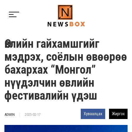
Өвлийн гайхамшгийг
мэдрэх, соёлын өвөөрөө
бахархах “Монгол”
нүүдэлчин өвлийн
фестивалийн үдэш
Хуваалцах
Жиргэх
ADMIN
2025-02-17