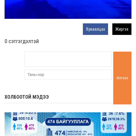
Хуваалцах
Жиргэх
0 cэтгэгдэлтэй
Илгээх
ХОЛБООТОЙ МЭДЭЭ