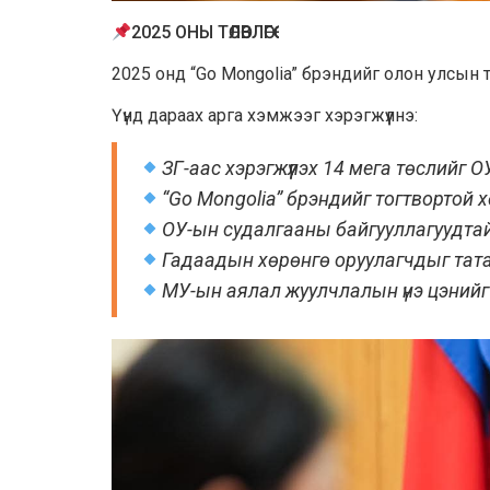
2025 ОНЫ ТӨЛӨВЛӨГӨӨ
2025 онд “Go Mongolia” брэндийг олон улсын та
Үүнд дараах арга хэмжээг хэрэгжүүлнэ:
ЗГ-аас хэрэгжүүлэх 14 мега төслийг 
“Go Mongolia” брэндийг тогтвортой х
ОУ-ын судалгааны байгууллагуудта
Гадаадын хөрөнгө оруулагчдыг тата
МУ-ын аялал жуулчлалын үнэ цэнийг 