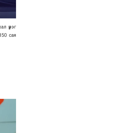
л үүрэг
350 сая