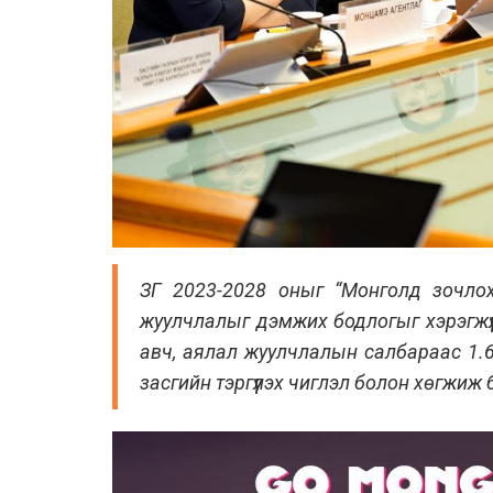
ЗГ 2023-2028 оныг “Монголд зочлох
жуулчлалыг дэмжих бодлогыг хэрэгжүү
авч, аялал жуулчлалын салбараас 1.
засгийн тэргүүлэх чиглэл болон хөгжиж 