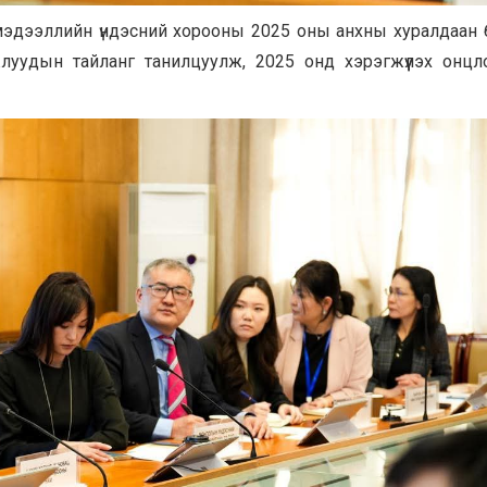
мэдээллийн үндэсний хорооны 2025 оны анхны хуралдаан 
жлуудын тайланг танилцуулж, 2025 онд хэрэгжүүлэх онцл