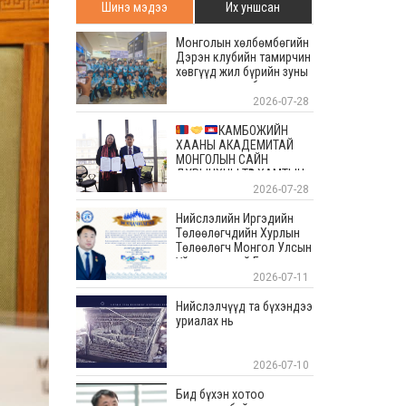
Шинэ мэдээ
Их уншсан
Монголын хөлбөмбөгийн
Дэрэн клубийн тамирчин
хөвгүүд жил бүрийн зуны
энэ өдрүүдэд болдог
уламжлалт Скандиновын
2026-07-28
орнуудын тэмцээндээ
оролцоод ирлээ
КАМБОЖИЙН
ХААНЫ АКАДЕМИТАЙ
МОНГОЛЫН САЙН
ДУРЫНХНЫ ТӨВ ХАМТЫН
АЖИЛЛАГААНЫ САНАМЖ
2026-07-28
БИЧИГТ ГАРЫН ҮСЭГ
ЗУРЛАА
Нийслэлийн Иргэдийн
Төлөөлөгчдийн Хурлын
Төлөөлөгч Монгол Улсын
Үйлчилгээний Гавьяат
Ажилтан Цогтсайханы
2026-07-11
Төрхүүгийн мэндчилгээ
Нийслэлчүүд та бүхэндээ
уриалах нь
2026-07-10
Бид бүхэн хотоо