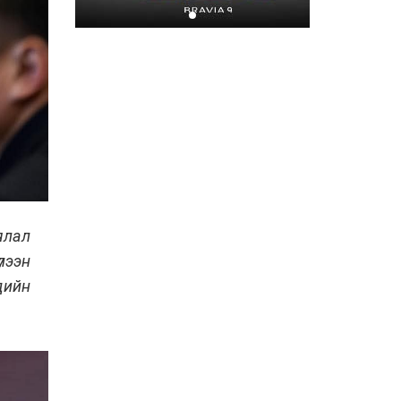
СХД-ийн СТ-4 орон
сууцны түлхүүр гардуулах
ёслол боллоо
2026-07-08
ялал
лээн
дийн