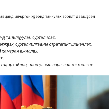
вцанд илүү өргөн хүрээнд таниулах зорилт дэвшүүлсэн.
ОУ-д танилцуулан сурталчлах,
өгжүүлэх, сурталчилгааны стратегийг шинэчлэх,
й хамтран ажиллах,
х,
тодорхойлон, олон улсын зэрэглэл тогтоолгох.