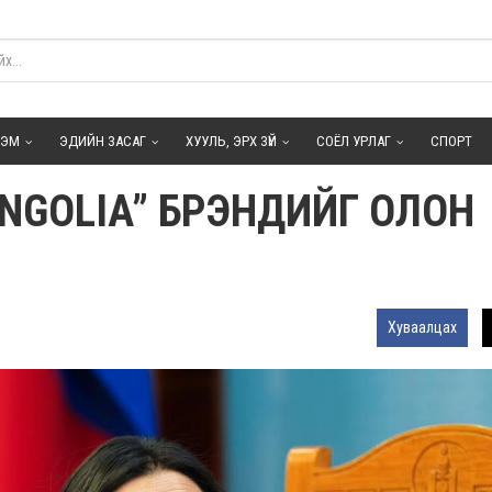
ГЭМ
ЭДИЙН ЗАСАГ
ХУУЛЬ, ЭРХ ЗҮЙ
СОЁЛ УРЛАГ
СПОРТ
ONGOLIA” БРЭНДИЙГ ОЛОН
Хуваалцах