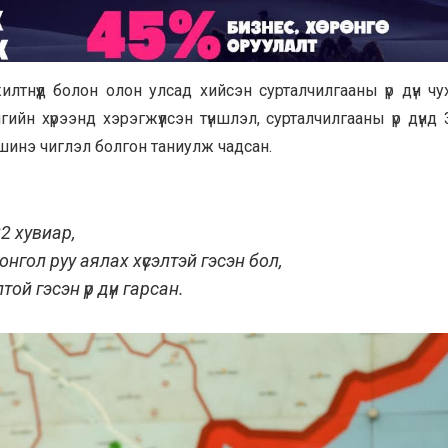
тнүүд болон олон улсад хийсэн сурталчилгааны үр дүн чуха
гийн хүрээнд хэрэгжүүлсэн түншлэл, сурталчилгааны үр дүнд 
шинэ чиглэл болгон таниулж чадсан.
2 хувиар,
гол руу аялах хүсэлтэй гэсэн бол,
ой гэсэн үр дүн гарсан.