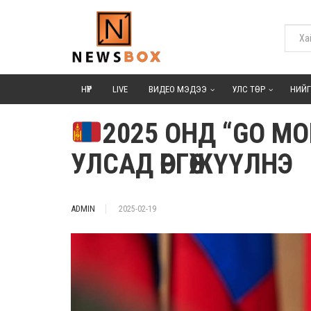
НҮҮР
LIVE
ВИДЕО МЭДЭЭ
УЛС ТӨР
НИЙ
2025 ОНД “GO M
УЛСАД ӨРГӨЖҮҮЛНЭ
ADMIN
2025-02-19