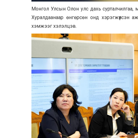
Монгол Улсын Олон улс дахь сурталчилгаа, 
Хуралдаанаар өнгөрсөн онд хэрэгжүүлсэн а
хэмжээг хэлэлцэв.