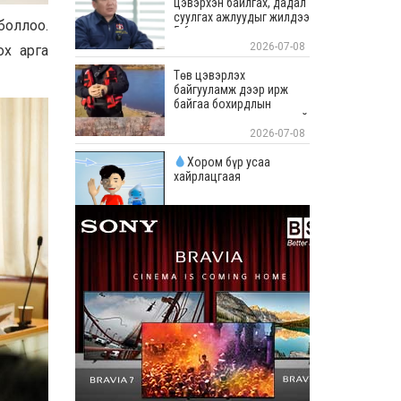
цэвэрхэн байлгах, дадал
суулгах ажлуудыг жилдээ
боллоо.
5-6 удаа тогтмол зохион
байгуулж байна
2026-07-08
ох арга
Төв цэвэрлэх
байгууламж дээр ирж
байгаа бохирдлын
хэмжээг ерөөсөө ярихгүй
байна
2026-07-08
Хором бүр усаа
хайрлацгаая
2026-07-08
ЕБС-ийн байрыг 1 цаг
халаахад 20 тонн ус
зарцуулдаг
2026-07-08
Нийслэлийн хүүхдийн
сэргээн засах “Эрүүл
үрс” төв үйл
ажиллагаагаа явуулахад
бэлэн боллоо
2026-07-08