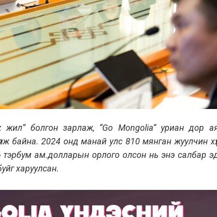
 жил” болгон зарлаж, “Go Mongolia” уриан дор а
лж байна. 2024 онд манай улс 810 мянган жуулчин хү
6 тэрбум ам.долларын орлого олсон нь энэ салбар э
буйг харуулсан.