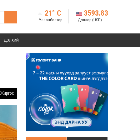
21° C
3593.83
- Улаанбаатар
- Доллар (USD)
ДЭЛХИЙ
Жиргэх