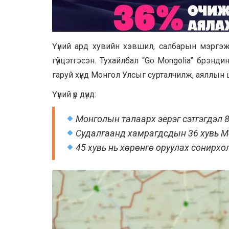
Үүний ард хувийн хэвшил, салбарын мэргэжил
гүйцэтгэсэн. Тухайлбал “Go Mongolia” брэндин
гаруй хүнд Монгол Улсыг сурталчилж, аяллын 
Үүний үр дүнд:
Монголын талаарх эерэг сэтгэгдэл 8
Судалгаанд хамрагдсдын 36 хувь Мон
45 хувь нь хөрөнгө оруулах сонирхолт