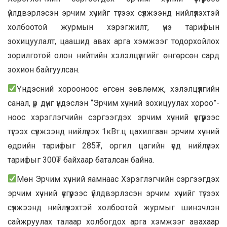
үйлдвэрлэсэн эрчим хүчийг түгээх сүлжээнд нийлүүлэхтэй
холбоотой журмын хэрэгжилт, үнэ тарифын
зохицуулалт, цаашид авах арга хэмжээг тодорхойлох
зорилготой олон нийтийн хэлэлцүүлгийг өнгөрсөн сард
зохион байгуулсан.
Үндэсний хорооноос өгсөн зөвлөмж, хэлэлцүүлгийн
санал, үр дүнг үндэслэн “Эрчим хүчний зохицуулах хороо”-
ноос хэрэглэгчийн сэргээгдэх эрчим хүчний үүсгүүрээс
түгээх сүлжээнд нийлүүлэх 1кВт.ц цахилгаан эрчим хүчний
өдрийн тарифыг 285₮, оргил цагийн үед нийлүүлэх
тарифыг 300₮ байхаар баталсан байна.
Мөн Эрчим хүчний яамнаас Хэрэглэгчийн сэргээгдэх
эрчим хүчний үүсгүүрээс үйлдвэрлэсэн эрчим хүчийг түгээх
сүлжээнд нийлүүлэхтэй холбоотой журмыг шинэчлэн
сайжруулах талаар холбогдох арга хэмжээг авахаар