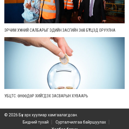
ЭРЧИМ ХҮЧНИЙ САЛБАРЫГ ЭДИЙН ЗАСГИЙН ЗӨВ БҮТЦЭД ОРУУЛНА
УБЦТС: ӨНӨӨДӨР ХИЙГДЭХ ЗАСВАРЫН ХУВААРЬ
© 2026 Бүх эрх хуулиар хамгаалагдсан.
Бидний тухай
Сурталчилгаа байршуулах