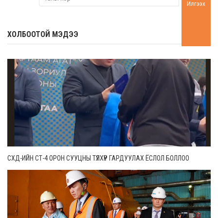
Илгээх
ХОЛБООТОЙ МЭДЭЭ
СХД-ИЙН СТ-4 ОРОН СУУЦНЫ ТҮЛХҮҮР ГАРДУУЛАХ ЁСЛОЛ БОЛЛОО