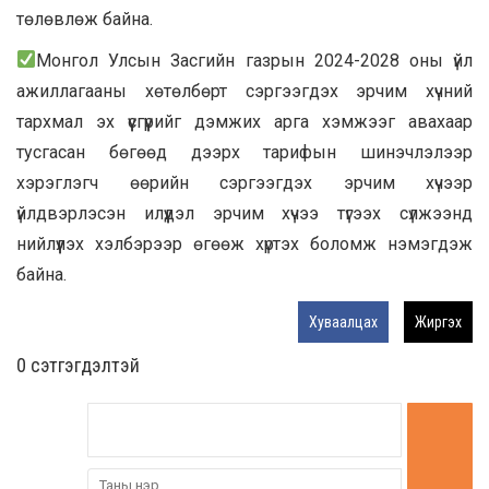
төлөвлөж байна.
Монгол Улсын Засгийн газрын 2024-2028 оны үйл
ажиллагааны хөтөлбөрт сэргээгдэх эрчим хүчний
тархмал эх үүсгүүрийг дэмжих арга хэмжээг авахаар
тусгасан бөгөөд дээрх тарифын шинэчлэлээр
хэрэглэгч өөрийн сэргээгдэх эрчим хүчээр
үйлдвэрлэсэн илүүдэл эрчим хүчээ түгээх сүлжээнд
нийлүүлэх хэлбэрээр өгөөж хүртэх боломж нэмэгдэж
байна.
Хуваалцах
Жиргэх
0 cэтгэгдэлтэй