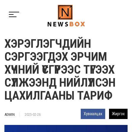
ХЭРЭГЛЭГЧДИЙН
СЭРГЭЭГДЭХ ЭРЧИМ
ХҮЧНИЙ ҮҮСГҮҮРЭЭС ТҮГЭЭХ
СҮЛЖЭЭНД НИЙЛҮҮЛСЭН
ЦАХИЛГААНЫ ТАРИФ
Хуваалцах
Жиргэх
ADMIN
2025-02-26