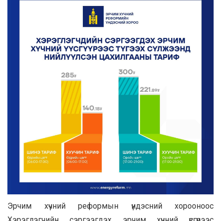
Эрчим хүчний реформын үндэсний хорооноос
Хэрэглэгчийн сэргээгдэх эрчим хүчний үүсгүүрээс