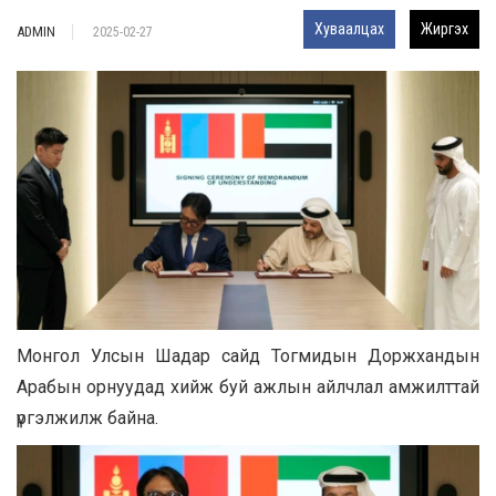
Хуваалцах
Жиргэх
ADMIN
2025-02-27
Монгол Улсын Шадар сайд Тогмидын Доржхандын
Арабын орнуудад хийж буй ажлын айлчлал амжилттай
үргэлжилж байна.