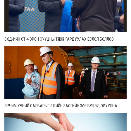
СХД-ИЙН СТ-4 ОРОН СУУЦНЫ ТҮЛХҮҮР ГАРДУУЛАХ ЁСЛОЛ БОЛЛОО
ЭРЧИМ ХҮЧНИЙ САЛБАРЫГ ЭДИЙН ЗАСГИЙН ЗӨВ БҮТЦЭД ОРУУЛНА