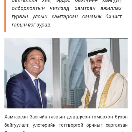
олборлолтын чиглэлд хамтран ажиллах
гурван улсын хамтарсан санамж бичигт
гарын үсэг зурав.
Хамтарсан Засгийн газрын дэвшүүлсэн томоохон бүтээн
байгуулалт, улстөрийн тогтвортой орчныг харгалзан