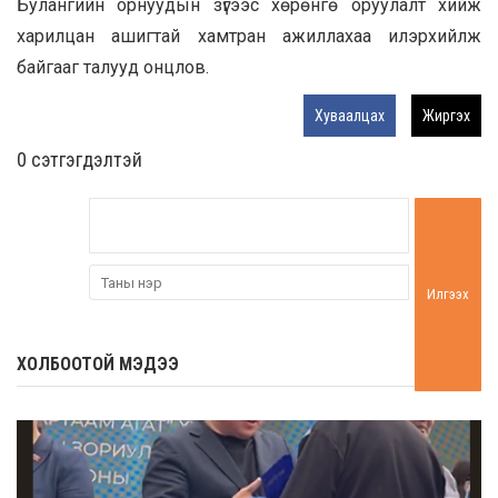
Булангийн орнуудын зүгээс хөрөнгө оруулалт хийж
харилцан ашигтай хамтран ажиллахаа илэрхийлж
байгааг талууд онцлов.
Хуваалцах
Жиргэх
0 cэтгэгдэлтэй
Илгээх
ХОЛБООТОЙ МЭДЭЭ