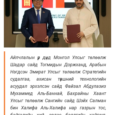
Айлчлалын үр дүнд Монгол Улсыг төлөөлж
Шадар сайд Тогмидын Доржханд, Арабын
Нэгдсэн Эмират Улсыг төлөөлж Стратегийн
судалгаа, ахисан түвшний технологийн
асуудал эрхэлсэн сайд Файзал Абдулазиз
Мухаммед Аль-Баннай, Бахрайны Хаант
Улсыг төлөөлж Сангийн сайд Шэйх Салман
бин Халифа Аль-Халифа нар газрын тос,
байгалийн хий, эрдэс баялгийн хайгуул,