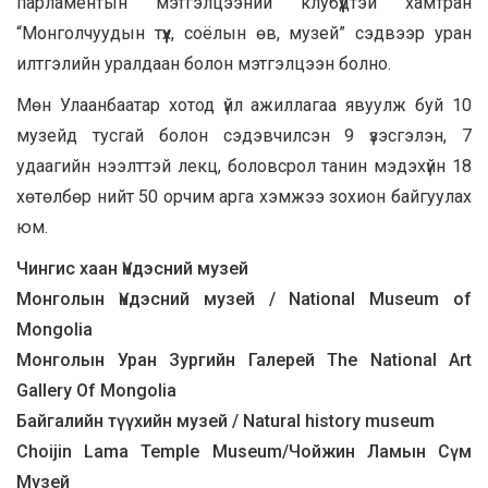
парламентын мэтгэлцээний клубүүдтэй хамтран
“Монголчуудын түүх, соёлын өв, музей” сэдвээр уран
илтгэлийн уралдаан болон мэтгэлцээн болно.
Мөн Улаанбаатар хотод үйл ажиллагаа явуулж буй 10
музейд тусгай болон сэдэвчилсэн 9 үзэсгэлэн, 7
удаагийн нээлттэй лекц, боловсрол танин мэдэхүйн 18
хөтөлбөр нийт 50 орчим арга хэмжээ зохион байгуулах
юм.
Чингис хаан Үндэсний музей
Монголын Үндэсний музей / National Museum of
Mongolia
Монголын Уран Зургийн Галерей The National Art
Gallery Of Mongolia
Байгалийн түүхийн музей / Natural history museum
Choijin Lama Temple Museum/Чойжин Ламын Сүм
Музей