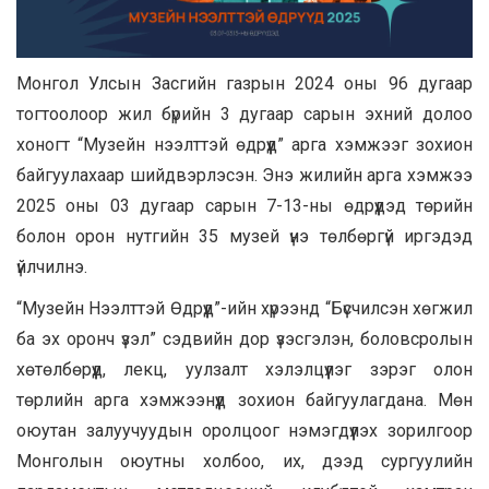
Монгол Улсын Засгийн газрын 2024 оны 96 дугаар
тогтоолоор жил бүрийн 3 дугаар сарын эхний долоо
хоногт “Музейн нээлттэй өдрүүд” арга хэмжээг зохион
байгуулахаар шийдвэрлэсэн. Энэ жилийн арга хэмжээ
2025 оны 03 дугаар сарын 7-13-ны өдрүүдэд төрийн
болон орон нутгийн 35 музей үнэ төлбөргүй иргэдэд
үйлчилнэ.
“Музейн Нээлттэй Өдрүүд”-ийн хүрээнд “Бүсчилсэн хөгжил
ба эх оронч үзэл” сэдвийн дор үзэсгэлэн, боловсролын
хөтөлбөрүүд, лекц, уулзалт хэлэлцүүлэг зэрэг олон
төрлийн арга хэмжээнүүд зохион байгуулагдана. Мөн
оюутан залуучуудын оролцоог нэмэгдүүлэх зорилгоор
Монголын оюутны холбоо, их, дээд сургуулийн