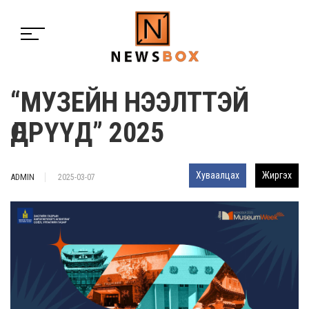
“МУЗЕЙН НЭЭЛТТЭЙ
ӨДРҮҮД” 2025
Хуваалцах
Жиргэх
ADMIN
2025-03-07