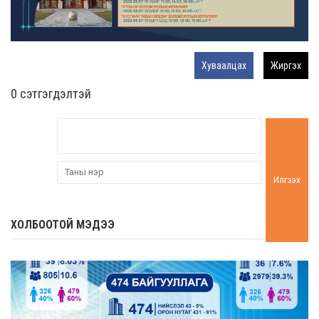
Хуваалцах
Жиргэх
0 cэтгэгдэлтэй
Илгээх
ХОЛБООТОЙ МЭДЭЭ