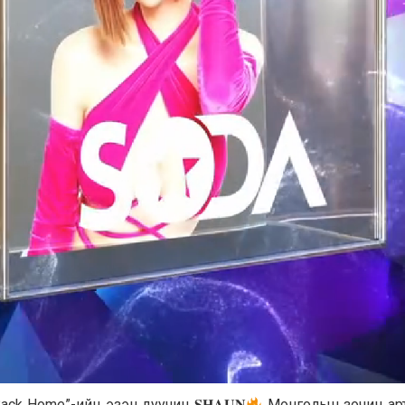
ack Home”-ийн эзэн дуучин 𝐒𝐇𝐀𝐔𝐍
Монголын зочин ар