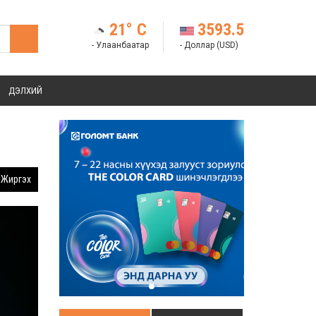
21° C
3593.5
- Улаанбаатар
- Доллар (USD)
ДЭЛХИЙ
Жиргэх