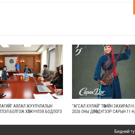
ЛАГИЙГ АЯЛАЛ ЖУУЛЧЛАЛЫН
“АГСАЛ ХУЛАЙ” ТӨВИЙН ЗАХИРАЛ 
ГЛЭЛ БОЛГОЖ ХӨГЖҮҮЛЭХ БОДЛОГО
2026 ОНЫ ДӨРӨВДҮГЭЭР САРЫН 11-
АЛНА
ТОКИО ХОТОД БИЕ ДААСАН “САРАН
ТОГЛОЛТОО ХИЙНЭ
Бидний ту