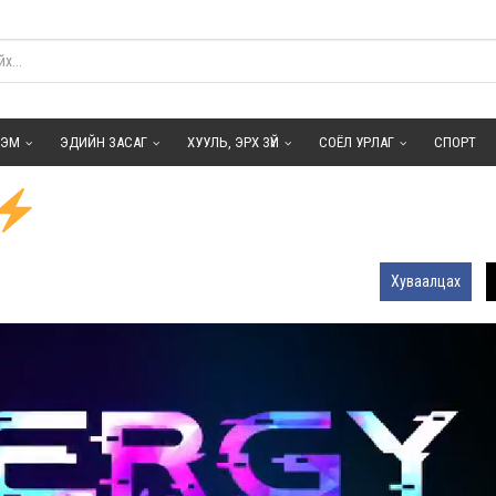
ГЭМ
ЭДИЙН ЗАСАГ
ХУУЛЬ, ЭРХ ЗҮЙ
СОЁЛ УРЛАГ
СПОРТ
Хуваалцах