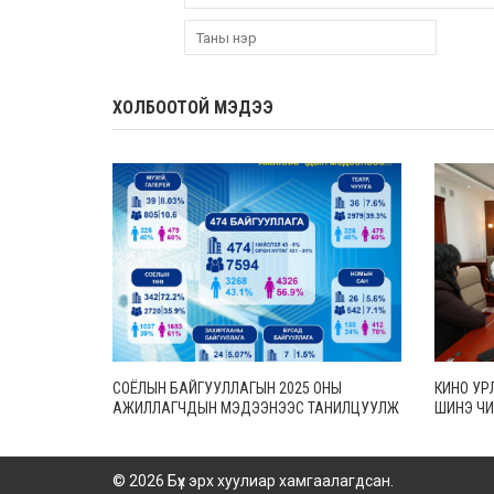
ХОЛБООТОЙ МЭДЭЭ
СОЁЛЫН БАЙГУУЛЛАГЫН 2025 ОНЫ
КИНО УР
АЖИЛЛАГЧДЫН МЭДЭЭНЭЭС ТАНИЛЦУУЛЖ
ШИНЭ ЧИ
БАЙНА
БАРИМТ
© 2026 Бүх эрх хуулиар хамгаалагдсан.