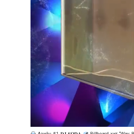
Азийн #1 𝐃𝐉 𝐒𝐎𝐃𝐀
Billboard хит “Way B