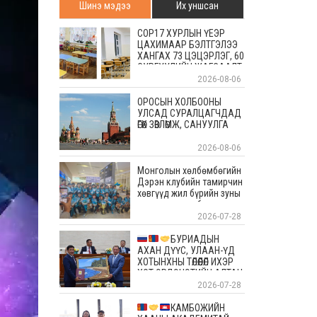
Шинэ мэдээ
Их уншсан
COP17 ХУРЛЫН ҮЕЭР
ЦАХИМААР БЭЛТГЭЛЭЭ
ХАНГАХ 73 ЦЭЦЭРЛЭГ, 60
СУРГУУЛИЙН ЖАГСААЛТ
2026-08-06
ОРОСЫН ХОЛБООНЫ
УЛСАД СУРАЛЦАГЧДАД
ӨГӨХ ЗӨВЛӨМЖ, САНУУЛГА
2026-08-06
Монголын хөлбөмбөгийн
Дэрэн клубийн тамирчин
хөвгүүд жил бүрийн зуны
энэ өдрүүдэд болдог
уламжлалт Скандиновын
2026-07-28
орнуудын тэмцээндээ
оролцоод ирлээ
БУРИАДЫН
АХАН ДҮҮС, УЛААН-ҮД
ХОТЫНХНЫ ТӨЛӨӨЛӨЛ ИХЭР
ХОТ ЭРДЭНЭТИЙН АЛТАН
ОЙД БАЯР ХҮРГЭЛЭЭ
2026-07-28
КАМБОЖИЙН