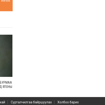
Илгээх
Н.БУРМАА
НД ЯПОНЫ
 ДЭГ”
хай
Сурталчилгаа байршуулах
Холбоо барих