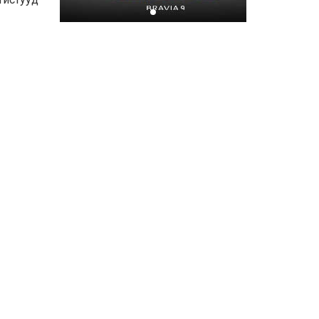
Хором бүр усаа
хайрлацгаая
2026-07-08