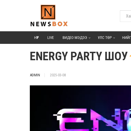
НҮҮР
LIVE
ВИДЕО МЭДЭЭ
УЛС ТӨР
НИЙ
ENERGY PARTY ШОУ
ADMIN
2025-03-08