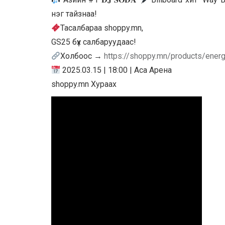
нэг тайзнаа!
Тасалбараа shoppy.mn,
GS25 бүх салбаруудаас!
Холбоос →
https://shoppy.mn/products/ener
2025.03.15 | 18:00 | Аса Арена
shoppy.mn Хураах