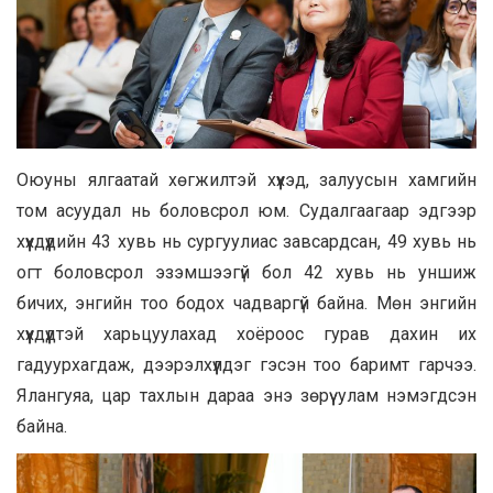
Оюуны ялгаатай хөгжилтэй хүүхэд, залуусын хамгийн
том асуудал нь боловсрол юм. Судалгаагаар эдгээр
хүүхдүүдийн 43 хувь нь сургуулиас завсардсан, 49 хувь нь
огт боловсрол эзэмшээгүй бол 42 хувь нь уншиж
бичих, энгийн тоо бодох чадваргүй байна. Мөн энгийн
хүүхдүүдтэй харьцуулахад хоёроос гурав дахин их
гадуурхагдаж, дээрэлхүүлдэг гэсэн тоо баримт гарчээ.
Ялангуяа, цар тахлын дараа энэ зөрүү улам нэмэгдсэн
байна.