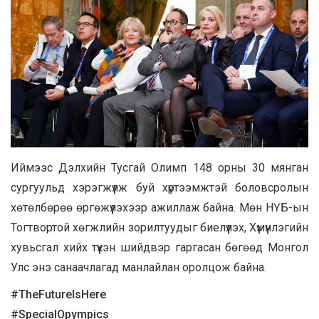
Иймээс Дэлхийн Тусгай Олимп 148 орны 30 мянган
сургуульд хэрэгжүүлж буй хүртээмжтэй боловсролын
хөтөлбөрөө өргөжүүлэхээр ажиллаж байна. Мөн НҮБ-ын
Тогтвортой хөгжлийн зорилтуудыг биелүүлэх, Хүмүүнлэгийн
хувьсгал хийх түүхэн шийдвэр гаргасан бөгөөд Монгол
Улс энэ санаачлагад манлайлан оролцож байна.
#TheFutureIsHere
#SpecialOpympics