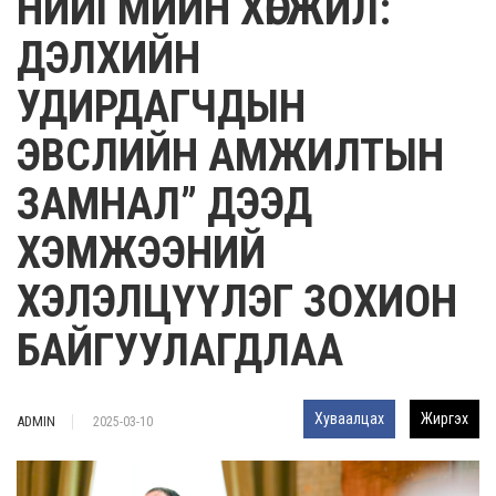
НИЙГМИЙН ХӨГЖИЛ:
ДЭЛХИЙН
УДИРДАГЧДЫН
ЭВСЛИЙН АМЖИЛТЫН
ЗАМНАЛ” ДЭЭД
ХЭМЖЭЭНИЙ
ХЭЛЭЛЦҮҮЛЭГ ЗОХИОН
БАЙГУУЛАГДЛАА
Хуваалцах
Жиргэх
ADMIN
2025-03-10