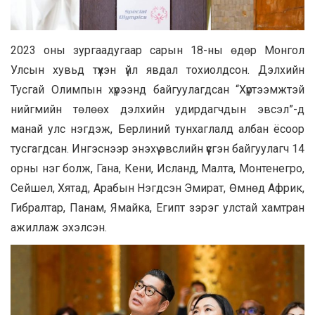
2023 оны зургаадугаар сарын 18-ны өдөр Монгол
Улсын хувьд түүхэн үйл явдал тохиолдсон. Дэлхийн
Тусгай Олимпын хүрээнд байгуулагдсан “Хүртээмжтэй
нийгмийн төлөөх дэлхийн удирдагчдын эвсэл”-д
манай улс нэгдэж, Берлиний тунхаглалд албан ёсоор
тусгагдсан. Ингэснээр энэхүү эвслийн үүсгэн байгуулагч 14
орны нэг болж, Гана, Кени, Исланд, Малта, Монтенегро,
Сейшел, Хятад, Арабын Нэгдсэн Эмират, Өмнөд Африк,
Гибралтар, Панам, Ямайка, Египт зэрэг улстай хамтран
ажиллаж эхэлсэн.