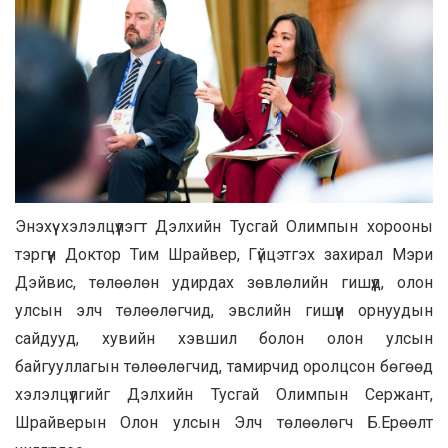
Энэхүү хэлэлцүүлэгт Дэлхийн Тусгай Олимпын хорооны
тэргүүн Доктор Тим Шрайвер, Гүйцэтгэх захирал Мэри
Дэйвис, төлөөлөн удирдах зөвлөлийн гишүүд, олон
улсын элч төлөөлөгчид, эвслийн гишүүн орнуудын
сайдууд, хувийн хэвшил болон олон улсын
байгууллагын төлөөлөгчид, тамирчид оролцсон бөгөөд
хэлэлцүүлгийг Дэлхийн Тусгай Олимпын Сержант,
Шрайверын Олон улсын Элч төлөөлөгч Б.Ерөөлт