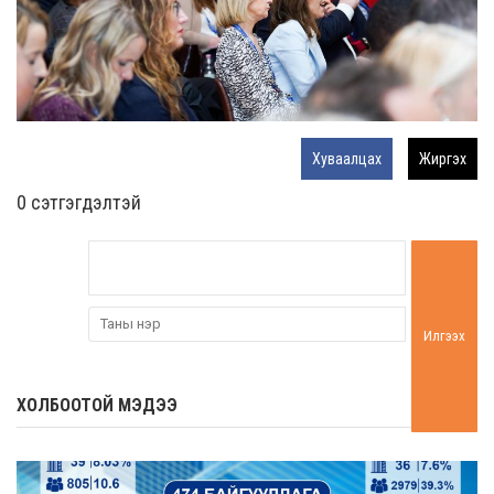
Хуваалцах
Жиргэх
0 cэтгэгдэлтэй
Илгээх
ХОЛБООТОЙ МЭДЭЭ