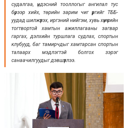
судалгаа, үндэсний тооллогыг ангилал тус
бүрээр хийх, төрийн зарим чиг үүргийг ТББ-
уудад шилжүүлэх, иргэний нийгэм, хувь хүмүүсийн
тогтвортой хамтын ажиллагааны загвар
гаргах, дэлхийн туршлага судлах, спортын
клубууд, баг тамирчдыг хамтарсан спортын
талаарх мэдлэгтэй болгох зэрэг
санаачилгуудыг дэвшүүллээ.