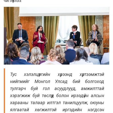
чиглүүллээ.
Тус хэлэлцүүлгийн хүрээнд хүртээмжтэй
нийгмийг Монгол Улсад бий болгоход
тулгарч буй гол асуудлууд, амжилттай
хэрэгжиж буй төслүүд болон ирээдүйн алсын
харааны талаар илтгэл танилцуулж, оюуны
ялгаатай хөгжилтэй иргэдийн нэгдсэн