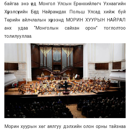
байгаа энэ үед Монгол Улсын Ерөнхийлөгч Ухнаагийн
Хүрэлсүхийн Бүгд Найрамдах Польш Улсад хийж буй
Төрийн айлчлалын хүрээнд МОРИН ХУУРЫН НАЙРАЛ
анх удаа “Монголын сайхан орон” тоглолтоо
толилууллаа.
Морин хуурын хөг аялгуу дэлхийн олон орны тайзнаа