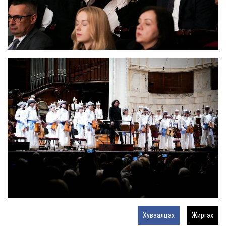
Хуваалцах
Жиргэх