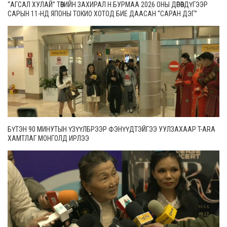
“АГСАЛ ХУЛАЙ” ТӨВИЙН ЗАХИРАЛ Н.БУРМАА 2026 ОНЫ ДӨРӨВДҮГЭЭР
САРЫН 11-НД ЯПОНЫ ТОКИО ХОТОД БИЕ ДААСАН “САРАН ДЭГ”
ТОГЛОЛТОО ХИЙНЭ
БҮТЭН 90 МИНУТЫН ҮЗҮҮЛБРЭЭР ФЭНҮҮДТЭЙГЭЭ УУЛЗАХААР T-ARA
ХАМТЛАГ МОНГОЛД ИРЛЭЭ