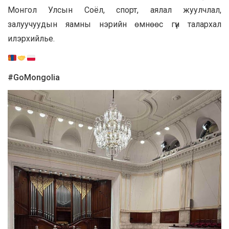
Монгол Улсын Соёл, спорт, аялал жуулчлал,
залуучуудын яамны нэрийн өмнөөс гүн талархал
илэрхийлье.
#GoMongolia