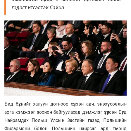
гэдэгт итгэлтэй байна.
Бид бүхнийг халуун дотноор хүлээн авч, энэхүү соёлын
арга хэмжээг зохион байгуулахад дэмжлэг үзүүлсэн Бүгд
Найрамдах Польш Улсын Засгийн газар, Польшийн
Филармони болон Польшийн найрсаг ард түмэнд