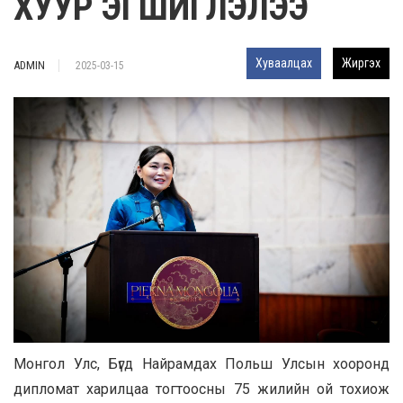
ХУУР ЭГШИГЛЭЛЭЭ
Хуваалцах
Жиргэх
ADMIN
2025-03-15
Монгол Улс, Бүгд Найрамдах Польш Улсын хооронд
дипломат харилцаа тогтоосны 75 жилийн ой тохиож