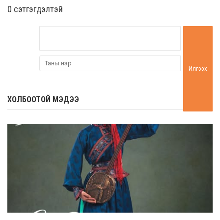
0 cэтгэгдэлтэй
Илгээх
ХОЛБООТОЙ МЭДЭЭ