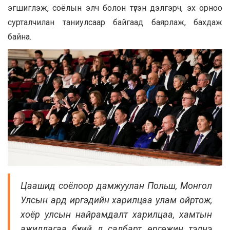
эгшиглэж, соёлын элч болон түгэн дэлгэрч, эх орноо
сурталчилан таниулсаар байгаад баярлаж, бахдаж
байна.
Цаашид соёлоор дамжуулан Польш, Монгол
Улсын ард иргэдийн харилцаа улам ойртож,
хоёр улсын найрамдалт харилцаа, хамтын
ажиллагаа бүхий л салбарт өргөжин тэлнэ