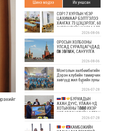
Шинэ мэдээ
Их уншсан
COP17 ХУРЛЫН ҮЕЭР
ЦАХИМААР БЭЛТГЭЛЭЭ
ХАНГАХ 73 ЦЭЦЭРЛЭГ, 60
СУРГУУЛИЙН ЖАГСААЛТ
2026-08-06
ОРОСЫН ХОЛБООНЫ
УЛСАД СУРАЛЦАГЧДАД
ӨГӨХ ЗӨВЛӨМЖ, САНУУЛГА
2026-08-06
Монголын хөлбөмбөгийн
Дэрэн клубийн тамирчин
хөвгүүд жил бүрийн зуны
энэ өдрүүдэд болдог
уламжлалт Скандиновын
2026-07-28
орнуудын тэмцээндээ
оролцоод ирлээ
БУРИАДЫН
ирэхийг
АХАН ДҮҮС, УЛААН-ҮД
ХОТЫНХНЫ ТӨЛӨӨЛӨЛ ИХЭР
ХОТ ЭРДЭНЭТИЙН АЛТАН
ОЙД БАЯР ХҮРГЭЛЭЭ
2026-07-28
КАМБОЖИЙН