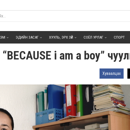
ГЭМ
ЭДИЙН ЗАСАГ
ХУУЛЬ, ЭРХ ЗҮЙ
СОЁЛ УРЛАГ
СПОРТ
 “BECAUSE i am a boy” чуул
Хуваалцах