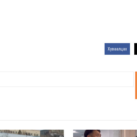
Хуваалцах