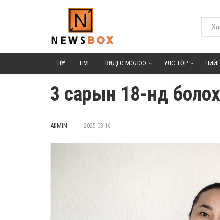
НҮҮР
LIVE
ВИДЕО МЭДЭЭ
УЛС ТӨР
НИЙ
3 сарын 18-нд болох
ADMIN
2025-03-16