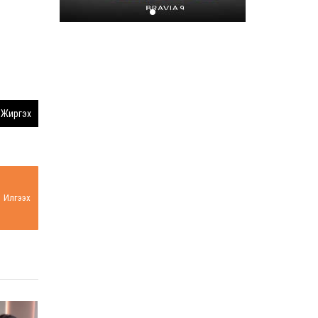
Хором бүр усаа
хайрлацгаая
2026-07-08
Жиргэх
Илгээх