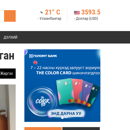
21° C
3593.5
- Улаанбаатар
- Доллар (USD)
ДЭЛХИЙ
ган
Жиргэх