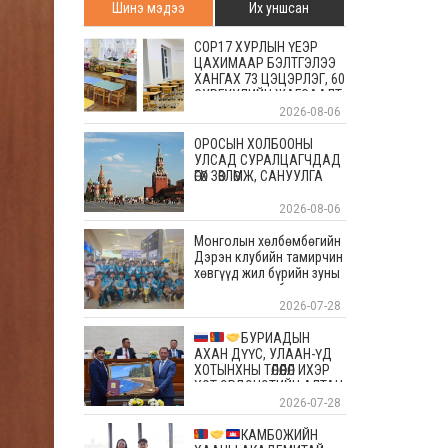
Шинэ мэдээ
Их уншсан
COP17 ХУРЛЫН ҮЕЭР
ЦАХИМААР БЭЛТГЭЛЭЭ
ХАНГАХ 73 ЦЭЦЭРЛЭГ, 60
СУРГУУЛИЙН ЖАГСААЛТ
2026-08-06
ОРОСЫН ХОЛБООНЫ
УЛСАД СУРАЛЦАГЧДАД
ӨГӨХ ЗӨВЛӨМЖ, САНУУЛГА
2026-08-06
Монголын хөлбөмбөгийн
Дэрэн клубийн тамирчин
хөвгүүд жил бүрийн зуны
энэ өдрүүдэд болдог
уламжлалт Скандиновын
2026-07-28
орнуудын тэмцээндээ
оролцоод ирлээ
БУРИАДЫН
АХАН ДҮҮС, УЛААН-ҮД
ХОТЫНХНЫ ТӨЛӨӨЛӨЛ ИХЭР
ХОТ ЭРДЭНЭТИЙН АЛТАН
ОЙД БАЯР ХҮРГЭЛЭЭ
2026-07-28
КАМБОЖИЙН