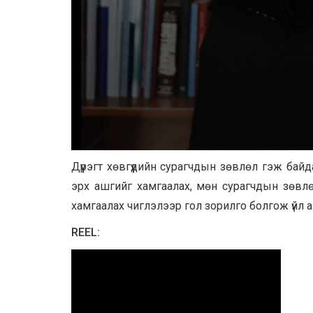
Дүүрэгт хөвгүүдийн сурагчдын зөвлөл гэж байд
эрх ашгийг хамгаалах, мөн сурагчдын зөвлө
хамгаалах чиглэлээр гол зорилго болгож үйл 
REEL: