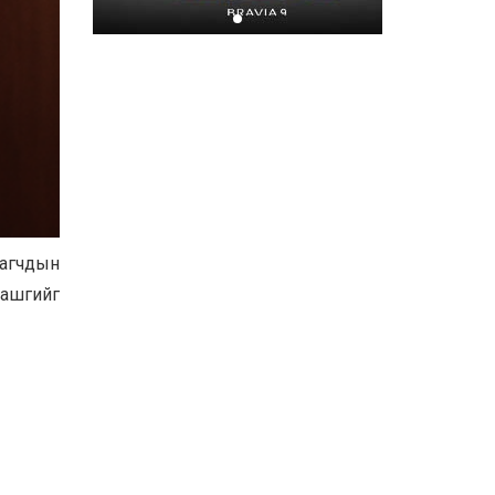
Хором бүр усаа
хайрлацгаая
2026-07-08
рагчдын
 ашгийг