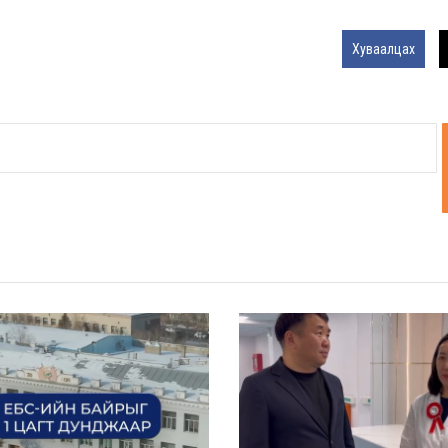
Хуваалцах