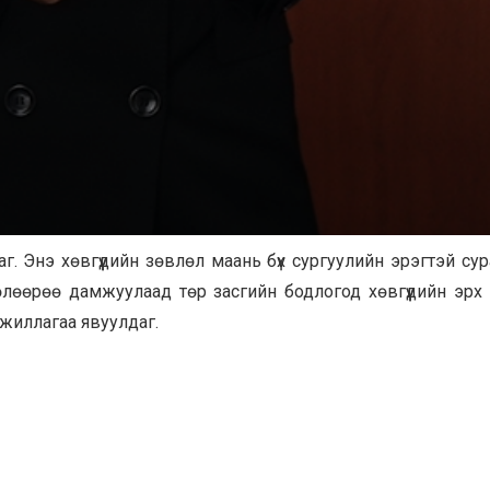
аг. Энэ хөвгүүдийн зөвлөл маань бүх сургуулийн эрэгтэй су
лөөрөө дамжуулаад төр засгийн бодлогод хөвгүүдийн эрх
ажиллагаа явуулдаг.