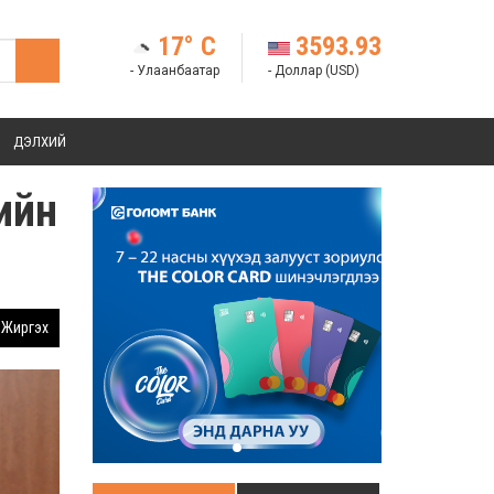
17° C
3593.93
- Улаанбаатар
- Доллар (USD)
ДЭЛХИЙ
рийн
Жиргэх