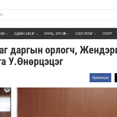
ГЭМ
ЭДИЙН ЗАСАГ
ХУУЛЬ, ЭРХ ЗҮЙ
СОЁЛ УРЛАГ
СПОРТ
асаг даргын орлогч, Жендэ
га У.Өнөрцэцэг
Хуваалцах