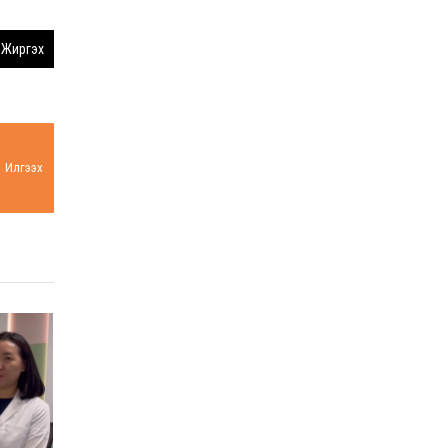
Жиргэх
Илгээх