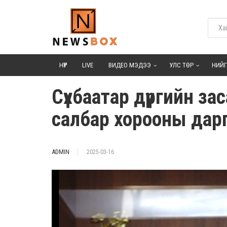
НҮҮР
LIVE
ВИДЕО МЭДЭЭ
УЛС ТӨР
НИЙ
Сүхбаатар дүүргийн з
салбар хорооны дар
ADMIN
2025-03-16