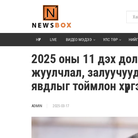
НҮҮР
LIVE
ВИДЕО МЭДЭЭ
УЛС ТӨР
НИЙ
2025 оны 11 дэх доло
жуулчлал, залуучууд
явдлыг тоймлон хүрг
ADMIN
2025-03-17