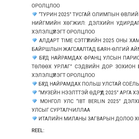
ОРОЛЦЛОО
“ТУРИН 2025” ТУСГАЙ ОЛИМПЫН ӨВЛИЙ
НИЙГМИЙН ХӨГЖИЛ: ДЭЛХИЙН УДИРДА
ХЭЛЭЛЦҮҮЛЭГТ ОРОЛЦЛОО
АЛДАРТ TIME СЭТГҮҮЛИЙН 2025 ОНЫ ХА
БАЙРШЛЫН ЖАГСААЛТАД БАЯН-ӨЛГИЙ АЙМ
БҮГД НАЙРАМДАХ ФРАНЦ УЛСЫН ПАРИС
ТӨЛӨӨХ УРЛАГ” СЭДВИЙН ДОР ЗОХИОН
ХЭЛЭЛЦҮҮЛЭГТ ОРОЛЦЛОО
БҮГД НАЙРАМДАХ ПОЛЬШ УЛСТАЙ СОЁЛЫ
“МУЗЕЙН НЭЭЛТТЭЙ ӨДРҮҮД 2025” АРГ
МОНГОЛ УЛС “IBT BERLIN 2025” ДЭЛ
УЛСЫГ СУРТАЛЧИЛЛАА
ИТАЛИЙН МИЛАНЫ ЗАГВАРЫН ДОЛОО ХО
REEL: