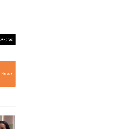
Жиргэх
Илгээх