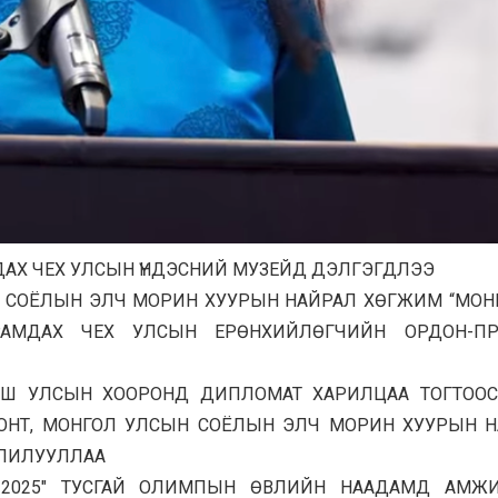
МДАХ ЧЕХ УЛСЫН ҮНДЭСНИЙ МУЗЕЙД ДЭЛГЭГДЛЭЭ
Н СОЁЛЫН ЭЛЧ МОРИН ХУУРЫН НАЙРАЛ ХӨГЖИМ “МО
РАМДАХ ЧЕХ УЛСЫН ЕРӨНХИЙЛӨГЧИЙН ОРДОН-ПР
ЬШ УЛСЫН ХООРОНД ДИПЛОМАТ ХАРИЛЦАА ТОГТООС
ОНТ, МОНГОЛ УЛСЫН СОЁЛЫН ЭЛЧ МОРИН ХУУРЫН 
ОЛИЛУУЛЛАА
2025″ ТУСГАЙ ОЛИМПЫН ӨВЛИЙН НААДАМД АМЖИ