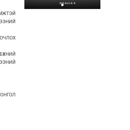
Хором бүр усаа
хайрлацгаая
ЭМЖТЭЙ
ЭЭНИЙ
2026-07-08
ЗОЧЛОХ
БҮХНИЙ
ЭЭНИЙ
МОНГОЛ