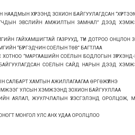
Н НААДМЫН ХҮРЭЭНД ЗОХИОН БАЙГУУЛАГДСАН “ХҮРТЭ
ГЧДЫН ЭВСЛИЙН АМЖИЛТЫН ЗАМНАЛ” ДЭЭД ХЭМЖ
МГИЙН ГАЙХАМШИГТАЙ ГАЗРУУД, ТҮҮН ДОТРОО ОНЦЛОН 
ГИЙН “БҮРГЭДЧИН СОЁЛЫН ТӨВ” БАГТЛАА
 ХОТНОО “МАРГААШИЙН СОЁЛЫН БОДЛОГЫН ЗҮРХЭНД-
 БАЙГУУЛАГДСАН СОЁЛЫН САЙД НАРЫН ДЭЭД ХЭМЖ
Н САЛБАРТ ХАМТЫН АЖИЛЛАГААГАА ӨРГӨЖҮҮЛНЭ
А ХЭМЖЭЭГ УЛСЫН ХЭМЖЭЭНД ЗОХИОН БАЙГУУЛЛАА
ХИЙН АЯЛАЛ, ЖУУЛЧЛАЛЫН ҮЗЭСГЭЛЭНД ОРОЛЦОЖ, 
НОГТ МОНГОЛ УЛС АНХ УДАА ОРОЛЦЛОО