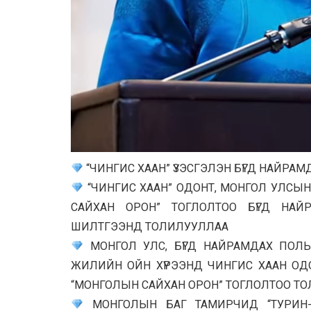
“ЧИНГИС ХААН” ҮЗЭСГЭЛЭН БҮГД НАЙРА
“ЧИНГИС ХААН” ОДОНТ, МОНГОЛ УЛСЫ
САЙХАН ОРОН” ТОГЛОЛТОО БҮГД НАЙ
ШИЛТГЭЭНД ТОЛИЛУУЛЛАА
МОНГОЛ УЛС, БҮГД НАЙРАМДАХ ПОЛ
ЖИЛИЙН ОЙН ХҮРЭЭНД ЧИНГИС ХААН ОД
“МОНГОЛЫН САЙХАН ОРОН” ТОГЛОЛТОО Т
МОНГОЛЫН БАГ ТАМИРЧИД “ТУРИН-