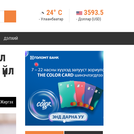
24° C
3593.5
- Улаанбаатар
- Доллар (USD)
ДЭЛХИЙ
ал
үйл
Жиргэх