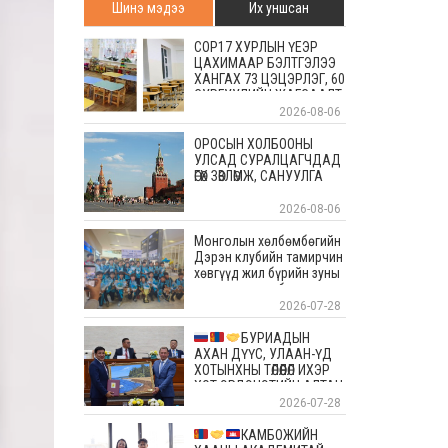
Шинэ мэдээ
Их уншсан
COP17 ХУРЛЫН ҮЕЭР
ЦАХИМААР БЭЛТГЭЛЭЭ
ХАНГАХ 73 ЦЭЦЭРЛЭГ, 60
СУРГУУЛИЙН ЖАГСААЛТ
2026-08-06
ОРОСЫН ХОЛБООНЫ
УЛСАД СУРАЛЦАГЧДАД
ӨГӨХ ЗӨВЛӨМЖ, САНУУЛГА
2026-08-06
Монголын хөлбөмбөгийн
Дэрэн клубийн тамирчин
хөвгүүд жил бүрийн зуны
энэ өдрүүдэд болдог
уламжлалт Скандиновын
2026-07-28
орнуудын тэмцээндээ
оролцоод ирлээ
БУРИАДЫН
АХАН ДҮҮС, УЛААН-ҮД
ХОТЫНХНЫ ТӨЛӨӨЛӨЛ ИХЭР
ХОТ ЭРДЭНЭТИЙН АЛТАН
ОЙД БАЯР ХҮРГЭЛЭЭ
2026-07-28
КАМБОЖИЙН