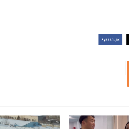
Хуваалцах