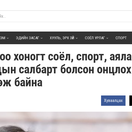
ГЭМ
ЭДИЙН ЗАСАГ
ХУУЛЬ, ЭРХ ЗҮЙ
СОЁЛ УРЛАГ
СПОРТ
о хоногт соёл, спорт, аял
ын салбарт болсон онцлох 
эж байна
Хуваалцах