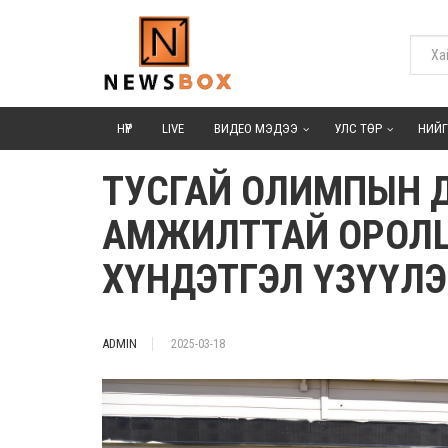
НҮҮР
LIVE
ВИДЕО МЭДЭЭ
УЛС ТӨР
НИЙ
ТУСГАЙ ОЛИМПЫН 
АМЖИЛТТАЙ ОРОЛЦ
ХҮНДЭТГЭЛ ҮЗҮҮЛЭ
ADMIN
2025-03-18