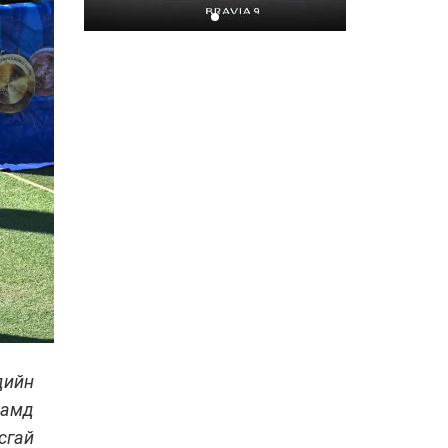
Хором бүр усаа
хайрлацгаая
2026-07-08
сдийн
дамд
сгай