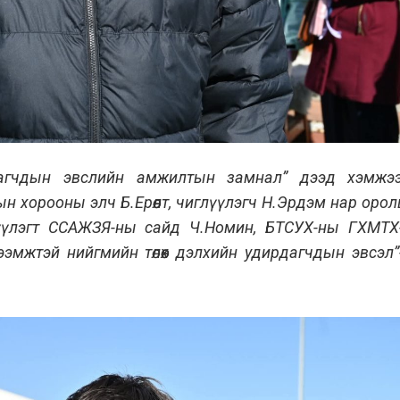
агчдын эвслийн амжилтын замнал” дээд хэмжэ
 хорооны элч Б.Ерөөлт, чиглүүлэгч Н.Эрдэм нар орол
лцүүлэгт ССАЖЗЯ-ны сайд Ч.Номин, БТСУХ-ны ГХМТХ
эмжтэй нийгмийн төлөөх дэлхийн удирдагчдын эвсэл”