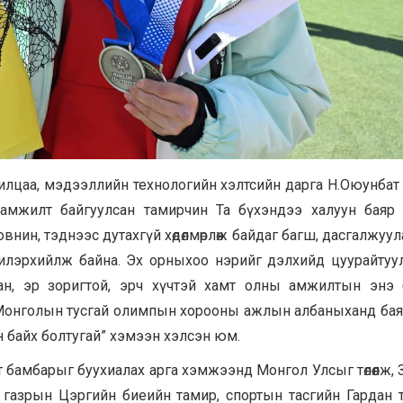
лцаа, мэдээллийн технологийн хэлтсийн дарга Н.Оюунбат 
мжилт байгуулсан тамирчин Та бүхэндээ халуун баяр 
ин, тэднээс дутахгүй хөдөлмөрлөж байдаг багш, дасгалжуула
 илэрхийлж байна. Эх орныхоо нэрийг дэлхийд цуурайтуу
ан, эр зоригтой, эрч хүчтэй хамт олны амжилтын энэ
 Монголын тусгай олимпын хорооны ажлын албаныханд бая
 байх болтугай” хэмээн хэлсэн юм.
 бамбарыг буухиалах арга хэмжээнд Монгол Улсыг төлөөлж, 
газрын Цэргийн биеийн тамир, спортын тасгийн Гардан 