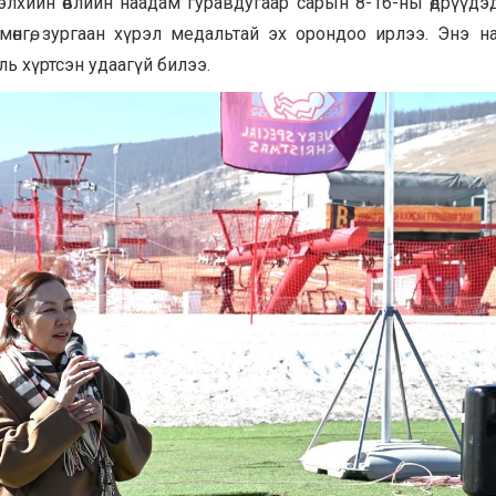
лхийн өвлийн наадам гуравдугаар сарын 8-16-ны өдрүүдэ
мөнгө, зургаан хүрэл медальтай эх орондоо ирлээ. Энэ 
ь хүртсэн удаагүй билээ.