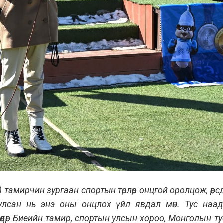
 тамирчин зургаан спортын төрлөөр онцгой оролцож, өөр
улсан нь энэ оны онцлох үйл явдал мөн. Тус наа
өдөр Биеийн тамир, спортын улсын хороо, Монголын ту