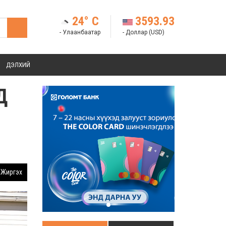
24° C
3593.93
- Улаанбаатар
- Доллар (USD)
ДЭЛХИЙ
Д
Жиргэх