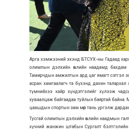
Арга хэмжээний эхэнд БТСУХ-ны Гадаад хари
олимпын дэлхийн өвлийн наадамд бахдам а
Тамирчдын амжилтын ард цаг ямагт сэтгэл зовн
асран хамгаалагч та бүхэнд дахин талархал
түмнийхээ хайр хүндэтгэлийг хүлээж чадс
хуваалцаж байгаадаа туйлын баяртай байна.
цаашдын спортын зам мөр тань үргэлж дардан
Тусгай олимпын дэлхийн өвлийн наадмын галт
хүчний жанжин штабын Сургалт бэлтгэлийн 