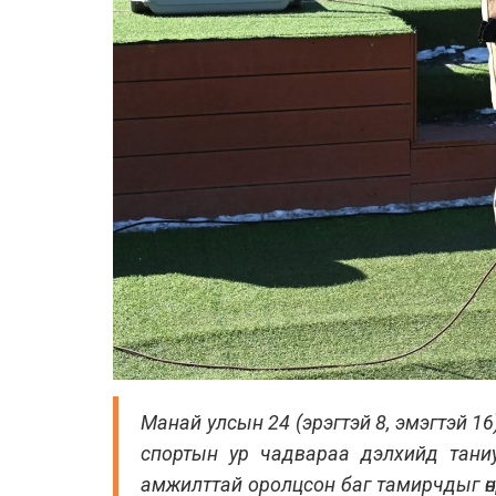
Манай улсын 24 (эрэгтэй 8, эмэгтэй 16)
спортын ур чадвараа дэлхийд тани
амжилттай оролцсон баг тамирчдыг өнө