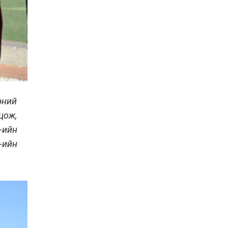
эний
цож,
-ийн
-ийн