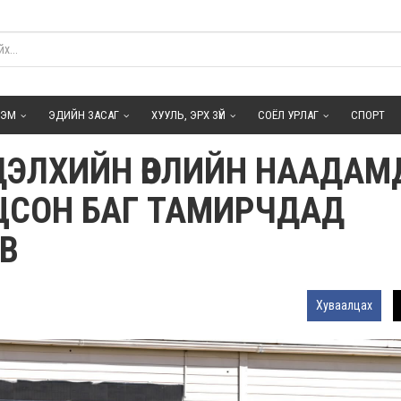
ГЭМ
ЭДИЙН ЗАСАГ
ХУУЛЬ, ЭРХ ЗҮЙ
СОЁЛ УРЛАГ
СПОРТ
ДЭЛХИЙН ӨВЛИЙН НААДАМ
СОН БАГ ТАМИРЧДАД
В
Хуваалцах