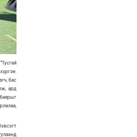
“Тусгай
хүргэе.
гч, бас
лж, ард
 баярыг
рлалаа,
Зэвсэгт
тулаанд