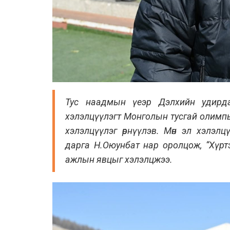
Тус наадмын үеэр Дэлхийн удирд
хэлэлцүүлэгт Монголын тусгай олимпын
хэлэлцүүлэг өрнүүлэв. Мөн эл хэлэ
дарга Н.Оюунбат нар оролцож, “Хүртэ
ажлын явцыг хэлэлцжээ.