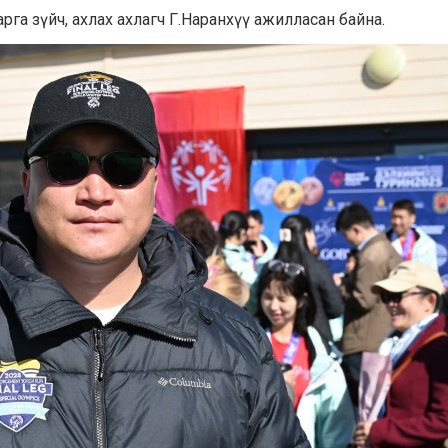
рга зүйч, ахлах ахлагч Г.Наранхүү ажилласан байна.