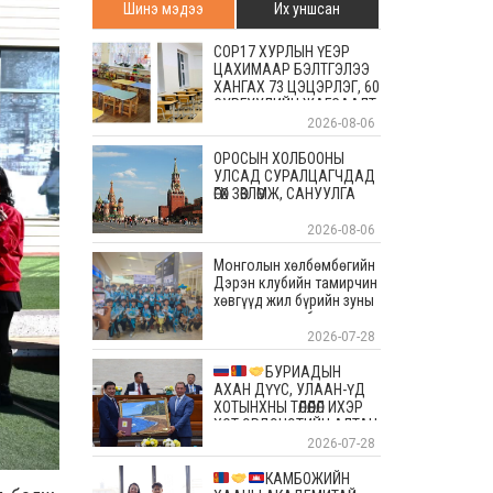
Шинэ мэдээ
Их уншсан
COP17 ХУРЛЫН ҮЕЭР
ЦАХИМААР БЭЛТГЭЛЭЭ
ХАНГАХ 73 ЦЭЦЭРЛЭГ, 60
СУРГУУЛИЙН ЖАГСААЛТ
2026-08-06
ОРОСЫН ХОЛБООНЫ
УЛСАД СУРАЛЦАГЧДАД
ӨГӨХ ЗӨВЛӨМЖ, САНУУЛГА
2026-08-06
Монголын хөлбөмбөгийн
Дэрэн клубийн тамирчин
хөвгүүд жил бүрийн зуны
энэ өдрүүдэд болдог
уламжлалт Скандиновын
2026-07-28
орнуудын тэмцээндээ
оролцоод ирлээ
БУРИАДЫН
АХАН ДҮҮС, УЛААН-ҮД
ХОТЫНХНЫ ТӨЛӨӨЛӨЛ ИХЭР
ХОТ ЭРДЭНЭТИЙН АЛТАН
ОЙД БАЯР ХҮРГЭЛЭЭ
2026-07-28
КАМБОЖИЙН