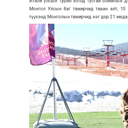
Итали улсын Турин хотод Тусгай олимпын дэ
Монгол Улсын баг тамирчид таван алт, 10 
түүхэнд Монголын тамирчид нэг дор 21 медал