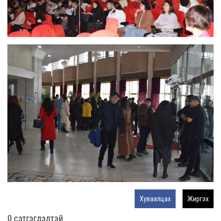
Хуваалцах
Жиргэх
0 cэтгэгдэлтэй