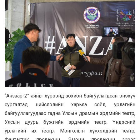
“Анзаар-2” аяны хүрээнд зохион байгуулагдсан энэхүү
сургалтад нийслэлийн харьяа соёл, урлагийн
байгууллагуудаас гадна Улсын драмын эрдмийн театр,
Улсын дуурь бүжгийн эрдмийн театр, Үндэсний
урлагийн их театр, Монголын хүүхэлдэйн театр,
Фантастик продакшн, Эмоци продакшн зэрэг