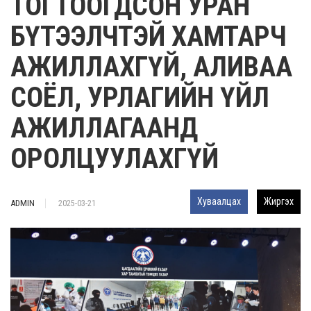
ТОГТООГДСОН УРАН
БҮТЭЭЛЧТЭЙ ХАМТАРЧ
АЖИЛЛАХГҮЙ, АЛИВАА
СОЁЛ, УРЛАГИЙН ҮЙЛ
АЖИЛЛАГААНД
ОРОЛЦУУЛАХГҮЙ
Хуваалцах
Жиргэх
ADMIN
2025-03-21