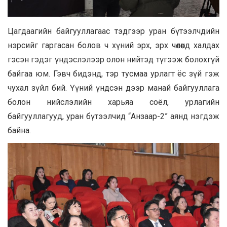
Цагдаагийн байгууллагаас тэдгээр уран бүтээлчдийн
нэрсийг гаргасан болов ч хүний эрх, эрх чөлөөнд халдах
гэсэн гэдэг үндэслэлээр олон нийтэд түгээж болохгүй
байгаа юм. Гэвч бидэнд, тэр тусмаа урлагт ёс зүй гэж
чухал зүйл бий. Үүний үндсэн дээр манай байгууллага
болон нийслэлийн харьяа соёл, урлагийн
байгууллагууд, уран бүтээлчид “Анзаар-2” аянд нэгдэж
байна.