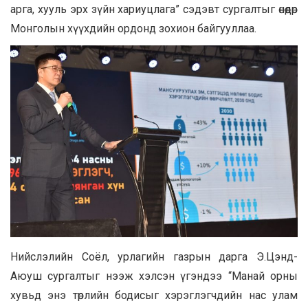
арга, хууль эрх зүйн хариуцлага” сэдэвт сургалтыг өнөөдөр
Монголын хүүхдийн ордонд зохион байгууллаа.
Нийслэлийн Соёл, урлагийн газрын дарга Э.Цэнд-
Аюуш сургалтыг нээж хэлсэн үгэндээ “Манай орны
хувьд энэ төрлийн бодисыг хэрэглэгчдийн нас улам