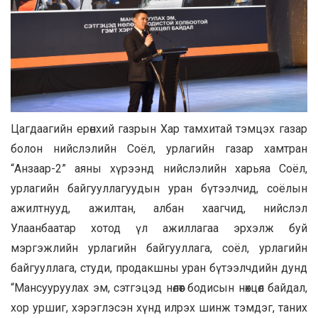
Цагдаагийн ерөнхий газрын Хар тамхитай тэмцэх газар
болон нийслэлийн Соёл, урлагийн газар хамтран
“Анзаар-2” аяны хүрээнд нийслэлийн харьяа Соёл,
урлагийн байгууллагуудын уран бүтээлчид, соёлын
ажилтнууд, ажилтан, албан хаагчид, нийслэл
Улаанбаатар хотод үл ажиллагаа эрхэлж буй
мэргэжлийн урлагийн байгууллага, соёл, урлагийн
байгууллага, студи, продакшны уран бүтээлчдийн дунд
“Мансууруулах эм, сэтгэцэд нөлөөт бодисын нөхцөл байдал,
хор уршиг, хэрэглэсэн хүнд илрэх шинж тэмдэг, таних