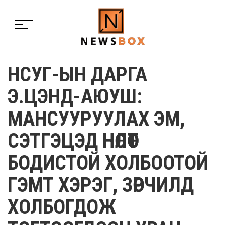
НСУГ-ЫН ДАРГА
Э.ЦЭНД-АЮУШ:
МАНСУУРУУЛАХ ЭМ,
СЭТГЭЦЭД НӨЛӨӨТ
БОДИСТОЙ ХОЛБООТОЙ
ГЭМТ ХЭРЭГ, ЗӨРЧИЛД
ХОЛБОГДОЖ