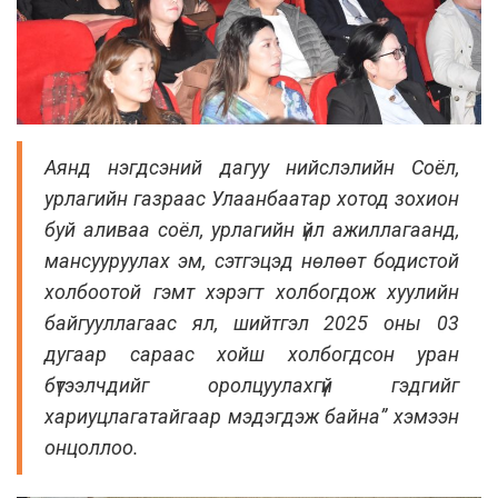
Аянд нэгдсэний дагуу нийслэлийн Соёл,
урлагийн газраас Улаанбаатар хотод зохион
буй аливаа соёл, урлагийн үйл ажиллагаанд,
мансууруулах эм, сэтгэцэд нөлөөт бодистой
холбоотой гэмт хэрэгт холбогдож хуулийн
байгууллагаас ял, шийтгэл 2025 оны 03
дугаар сараас хойш холбогдсон уран
бүтээлчдийг оролцуулахгүй гэдгийг
хариуцлагатайгаар мэдэгдэж байна” хэмээн
онцоллоо.