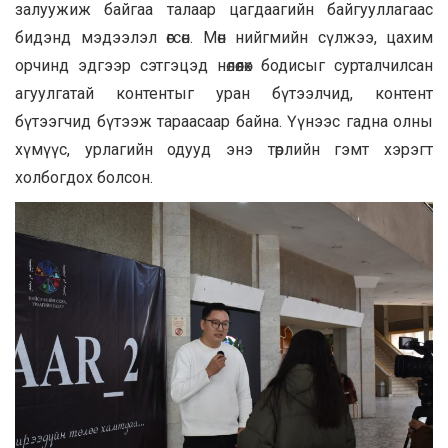
залуужиж байгаа талаар цагдаагийн байгууллагаас
бидэнд мэдээлэл өгсөн. Мөн нийгмийн сүлжээ, цахим
орчинд эдгээр сэтгэцэд нөлөөлөх бодисыг сурталчилсан
агуулгатай контентыг уран бүтээлчид, контент
бүтээгчид бүтээж тараасаар байна. Үүнээс гадна олны
хүмүүс, урлагийн одууд энэ төрлийн гэмт хэрэгт
холбогдох болсон.