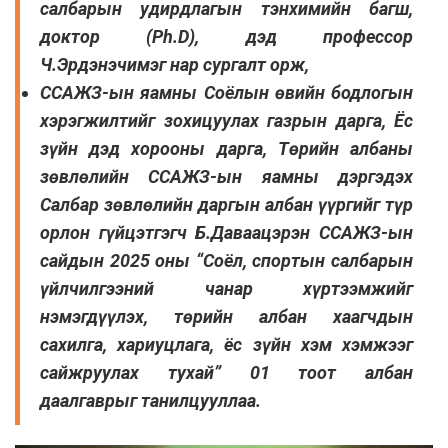
салбарын удирдлагын тэнхимийн багш,
доктор (Ph.D), дэд профессор
Ч.Эрдэнэчимэг нар сургалт орж,
ССАЖЗ-ын яамны Соёлын өвийн бодлогын
хэрэгжилтийг зохицуулах газрын дарга, Ёс
зүйн дэд хорооны дарга, Төрийн албаны
зөвлөлийн ССАЖЗ-ын яамны дэргэдэх
Салбар зөвлөлийн даргын албан үүргийг түр
орлон гүйцэтгэгч Б.Даваацэрэн ССАЖЗ-ын
сайдын 2025 оны “Соёл, спортын салбарын
үйлчилгээний чанар хүртээмжийг
нэмэгдүүлэх, төрийн албан хаагчдын
сахилга, хариуцлага, ёс зүйн хэм хэмжээг
сайжруулах тухай” 01 тоот албан
даалгаврыг танилцууллаа.