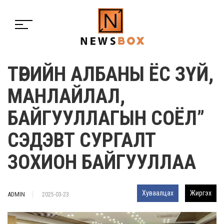
ТӨРИЙН АЛБАНЫ ЁС ЗҮЙ,
МАНЛАЙЛАЛ,
БАЙГУУЛЛАГЫН СОЁЛ”
СЭДЭВТ СУРГАЛТ
ЗОХИОН БАЙГУУЛЛАА
Хуваалцах
Жиргэх
ADMIN
2025-03-23