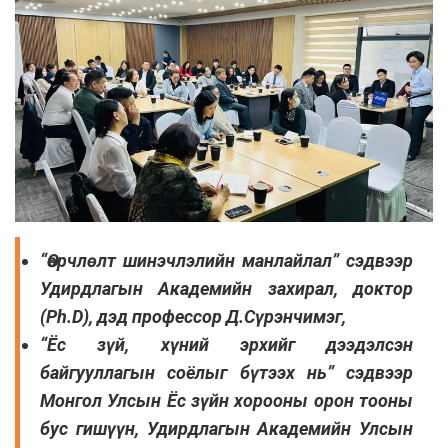
“Өөрчлөлт шинэчлэлийн манлайлал” сэдвээр
Удирдлагын Академийн захирал, доктор
(Ph.D), дэд профессор Д.Сүрэнчимэг,
“Ёс зүй, хүний эрхийг дээдэлсэн
байгууллагын соёлыг бүтээх нь” сэдвээр
Монгол Улсын Ёс зүйн хорооны орон тооны
бус гишүүн, Удирдлагын Академийн Улсын