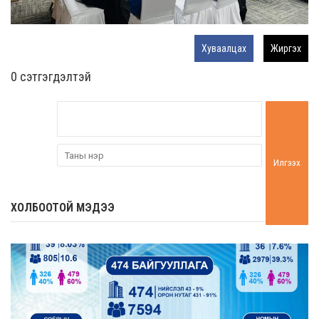
Хуваалцах
Жиргэх
0 cэтгэгдэлтэй
Илгээх
ХОЛБООТОЙ МЭДЭЭ