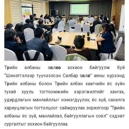
Төрийн албаны зөвлөлөөс зохион байгуулж буй
“Шинэтгэлээр түүчээлсэн Салбар зөвлөл” аяны хүрээнд
Төрийн албаны болон Төрийн албан хаагчийн ёс зүйн
тухай хууль тогтоомжийн хэрэгжилтийг хангах,
удирдлагын манлайллыг нэмэгдүүлэх, ёс зүй, сахилга
хариуцлагын тогтолцоог сайжруулах зорилгоор “Төрийн
албаны ёс зүй, манлайлал, байгууллагын соёл” сэдэвт
сургалтыг зохион байгууллаа.