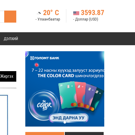
20° C
3593.87
- Улаанбаатар
- Доллар (USD)
ДЭЛХИЙ
Жиргэх