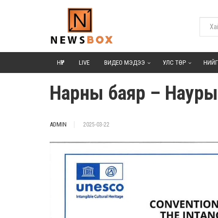
НҮҮР
LIVE
ВИДЕО МЭДЭЭ
УЛС ТӨР
НИЙ
Нарны баяр – Науры
ADMIN
2025-03-22