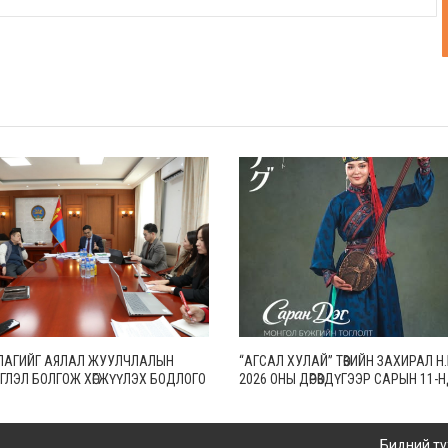
ЛАГИЙГ АЯЛАЛ ЖУУЛЧЛАЛЫН
“АГСАЛ ХУЛАЙ” ТӨВИЙН ЗАХИРАЛ 
ГЛЭЛ БОЛГОЖ ХӨГЖҮҮЛЭХ БОДЛОГО
2026 ОНЫ ДӨРӨВДҮГЭЭР САРЫН 11-
АЛНА
ТОКИО ХОТОД БИЕ ДААСАН “САРАН
ТОГЛОЛТОО ХИЙНЭ
Бидний ту