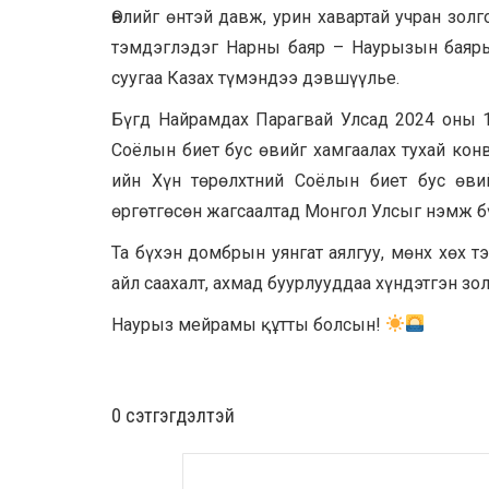
Өвлийг өнтэй давж, урин хавартай учран зо
тэмдэглэдэг Нарны баяр – Наурызын баяры
суугаа Казах түмэндээ дэвшүүлье.
Бүгд Найрамдах Парагвай Улсад 2024 оны 
Соёлын биет бус өвийг хамгаалах тухай ко
ийн Хүн төрөлхтний Соёлын биет бус өви
өргөтгөсөн жагсаалтад Монгол Улсыг нэмж бү
Та бүхэн домбрын уянгат аялгуу, мөнх хөх 
айл саахалт, ахмад буурлууддаа хүндэтгэн зо
Наурыз мейрамы құтты болсын!
0 cэтгэгдэлтэй