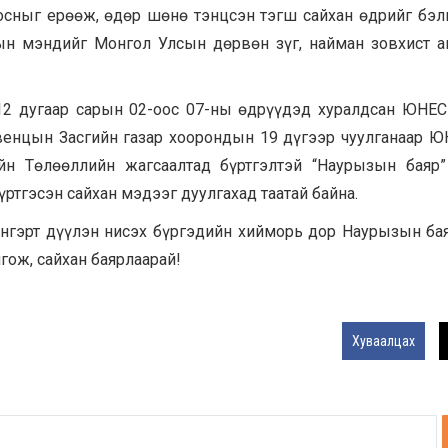
лгосныг ерөөж, өдөр шөнө тэнцсэн тэгш сайхан өдрийг бэ
н мэндийг Монгол Улсын дөрвөн зүг, найман зовхист 
12 дугаар сарын 02-оос 07-ны өдрүүдэд хуралдсан ЮНЕ
нвенцын Засгийн газар хоорондын 19 дүгээр чуулганаар 
йн Төлөөллийн жагсаалтад бүртгэлтэй “Наурызын баяр”
ртгэсэн сайхан мэдээг дуулгахад таатай байна.
тэнгэрт дүүлэн нисэх бүргэдийн хийморь дор Наурызын ба
лгож, сайхан баярлаарай!
Хуваалцах