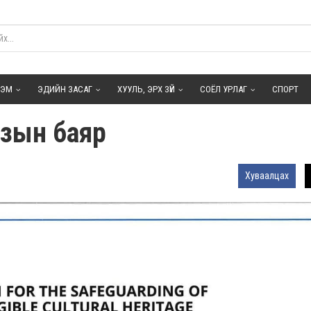
ГЭМ
ЭДИЙН ЗАСАГ
ХУУЛЬ, ЭРХ ЗҮЙ
СОЁЛ УРЛАГ
СПОРТ
зын баяр
Хуваалцах