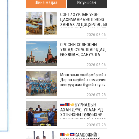
Шинэ мэдээ
Их уншсан
COP17 ХУРЛЫН ҮЕЭР
ЦАХИМААР БЭЛТГЭЛЭЭ
ХАНГАХ 73 ЦЭЦЭРЛЭГ, 60
СУРГУУЛИЙН ЖАГСААЛТ
2026-08-06
ОРОСЫН ХОЛБООНЫ
УЛСАД СУРАЛЦАГЧДАД
ӨГӨХ ЗӨВЛӨМЖ, САНУУЛГА
2026-08-06
Монголын хөлбөмбөгийн
Дэрэн клубийн тамирчин
хөвгүүд жил бүрийн зуны
энэ өдрүүдэд болдог
уламжлалт Скандиновын
2026-07-28
орнуудын тэмцээндээ
оролцоод ирлээ
БУРИАДЫН
АХАН ДҮҮС, УЛААН-ҮД
ХОТЫНХНЫ ТӨЛӨӨЛӨЛ ИХЭР
ХОТ ЭРДЭНЭТИЙН АЛТАН
ОЙД БАЯР ХҮРГЭЛЭЭ
2026-07-28
КАМБОЖИЙН