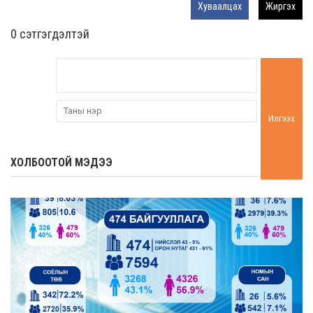
Хуваалцах
Жиргэх
0 cэтгэгдэлтэй
Илгээх
ХОЛБООТОЙ МЭДЭЭ