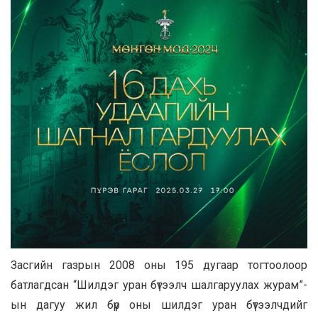
Засгийн газрын 2008 оны 195 дугаар тогтоолоор
батлагдсан “Шилдэг уран бүтээлч шалгаруулах журам”-
ын дагуу жил бүр оны шилдэг уран бүтээлчдийг