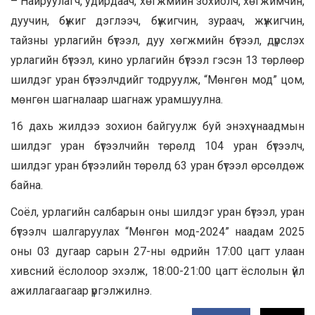
– Найруулагч, удирдаач, хөгжмийн зохиолч, хөгжимчин,
дуучин, бүжиг дэглээч, бүжигчин, зураач, жүжигчин,
тайзны урлагийн бүтээл, дуу хөгжмийн бүтээл, дүрслэх
урлагийн бүтээл, кино урлагийн бүтээл гэсэн 13 төрлөөр
шилдэг уран бүтээлчдийг тодруулж, “Мөнгөн мод” цом,
мөнгөн шагналаар шагнаж урамшуулна.
16 дахь жилдээ зохион байгуулж буй энэхүү наадмын
шилдэг уран бүтээлчийн төрөлд 104 уран бүтээлч,
шилдэг уран бүтээлийн төрөлд 63 уран бүтээл өрсөлдөж
байна.
Соёл, урлагийн салбарын оны шилдэг уран бүтээл, уран
бүтээлч шалгаруулах “Мөнгөн мод-2024” наадам 2025
оны 03 дугаар сарын 27-ны өдрийн 17:00 цагт улаан
хивсний ёслолоор эхэлж, 18:00-21:00 цагт ёслолын үйл
ажиллагаагаар үргэлжилнэ.