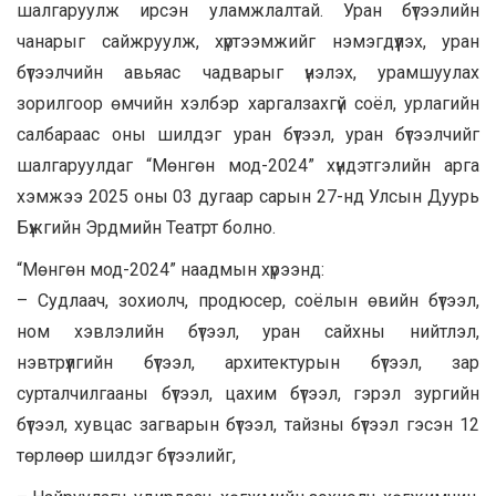
шалгаруулж ирсэн уламжлалтай. Уран бүтээлийн
чанарыг сайжруулж, хүртээмжийг нэмэгдүүлэх, уран
бүтээлчийн авьяас чадварыг үнэлэх, урамшуулах
зорилгоор өмчийн хэлбэр харгалзахгүй соёл, урлагийн
салбараас оны шилдэг уран бүтээл, уран бүтээлчийг
шалгаруулдаг “Мөнгөн мод-2024” хүндэтгэлийн арга
хэмжээ 2025 оны 03 дугаар сарын 27-нд Улсын Дуурь
Бүжгийн Эрдмийн Театрт болно.
“Мөнгөн мод-2024” наадмын хүрээнд:
– Судлаач, зохиолч, продюсер, соёлын өвийн бүтээл,
ном хэвлэлийн бүтээл, уран сайхны нийтлэл,
нэвтрүүлгийн бүтээл, архитектурын бүтээл, зар
сурталчилгааны бүтээл, цахим бүтээл, гэрэл зургийн
бүтээл, хувцас загварын бүтээл, тайзны бүтээл гэсэн 12
төрлөөр шилдэг бүтээлийг,