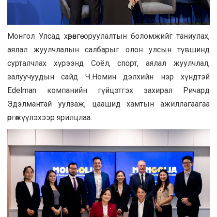
Монгол Улсад хөрөнгө оруулалтын боломжийг таниулах,
аялал жуулчлалын салбарыг олон улсын түвшинд
сурталчлах хүрээнд Соёл, спорт, аялал жуулчлал,
залуучуудын сайд Ч.Номин дэлхийн нэр хүндтэй
Edelman компанийн гүйцэтгэх захирал Ричард
Эдэлмантай уулзаж, цаашид хамтын ажиллагаагаа
өргөжүүлэхээр ярилцлаа.