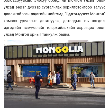
боловсруулсан. Энэхүү брэнд нь Монгол Улсыг олон
улсад эерэг дүрээр сурталчлах зорилготойгоор залуус
давамгайлсан өнөө цагийн нийгэмд “Өөдөө тэмүүлэх Монгол”
хэмээх уриалгыг дэвшүүлж, дотоодын эв нэгдэл,
иргэдийн тэмүүллийг илэрхийлэхийн зэрэгцээ олон
улсад Монгол орныг таниулж байна.