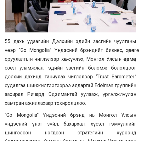
55 дахь удаагийн Дэлхийн эдийн засгийн чуулганы
үеэр “Go Mongolia” Үндэсний брэндийг бизнес, хөрөнгө
оруулалтын чиглэлээр хөгжүүлэх, Монгол Улсын өвөрмөц
соёл уламжлал, эдийн засгийн боломж бололцоог
дэлхий дахинд таниулах чиглэлээр “Trust Barometer”
судалгаа шинжилгээгээрээ алдартай Edelman группийн
захирал Ричард Эдэлмантай уулзаж, үргэлжлүүлэн
хамтран ажиллахаар тохиролцлоо.
“Go Mongolia” Үндэсний брэнд нь Монгол Улсын
үндэсний үнэт зүйл, бахархал, хүсэл тэмүүллийг
шингээсэн нэгдсэн стратегийн хүрээнд