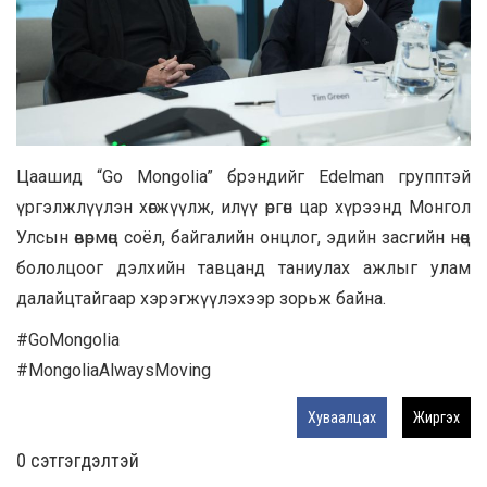
Цаашид “Go Mongolia” брэндийг Edelman групптэй
үргэлжлүүлэн хөгжүүлж, илүү өргөн цар хүрээнд Монгол
Улсын өвөрмөц соёл, байгалийн онцлог, эдийн засгийн нөөц
бололцоог дэлхийн тавцанд таниулах ажлыг улам
далайцтайгаар хэрэгжүүлэхээр зорьж байна.
#GoMongolia
#MongoliaAlwaysMoving
Хуваалцах
Жиргэх
0 cэтгэгдэлтэй