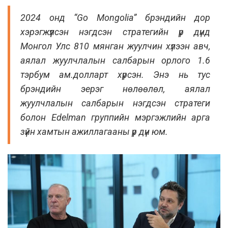
2024 онд “Go Mongolia” брэндийн дор
хэрэгжүүлсэн нэгдсэн стратегийн үр дүнд
Монгол Улс 810 мянган жуулчин хүлээн авч,
аялал жуулчлалын салбарын орлого 1.6
тэрбум ам.долларт хүрсэн. Энэ нь тус
брэндийн эерэг нөлөөлөл, аялал
жуулчлалын салбарын нэгдсэн стратеги
болон Edelman группийн мэргэжлийн арга
зүйн хамтын ажиллагааны үр дүн юм.