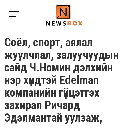
Соёл, спорт, аялал
жуулчлал, залуучуудын
сайд Ч.Номин дэлхийн
нэр хүндтэй Edelman
компанийн гүйцэтгэх
захирал Ричард
Эдэлмантай уулзаж,