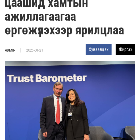
цаашид хамтын
ажиллагаагаа
өргөжүүлэхээр ярилцлаа
Хуваалцах
Жиргэх
ADMIN
2025-01-21