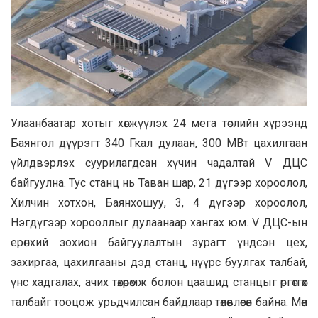
Улаанбаатар хотыг хөгжүүлэх 24 мега төслийн хүрээнд
Баянгол дүүрэгт 340 Гкал дулаан, 300 МВт цахилгаан
үйлдвэрлэх суурилагдсан хүчин чадалтай V ДЦС
байгуулна. Тус станц нь Таван шар, 21 дүгээр хороолол,
Хилчин хотхон, Баянхошуу, 3, 4 дүгээр хороолол,
Нэгдүгээр хорооллыг дулаанаар хангах юм. V ДЦС-ын
ерөнхий зохион байгуулалтын зурагт үндсэн цех,
захиргаа, цахилгааны дэд станц, нүүрс буулгах талбай,
үнс хадгалах, ачих төхөөрөмж болон цаашид станцыг өргөтгөх
талбайг тооцож урьдчилсан байдлаар төлөвлөсөн байна. Мөн