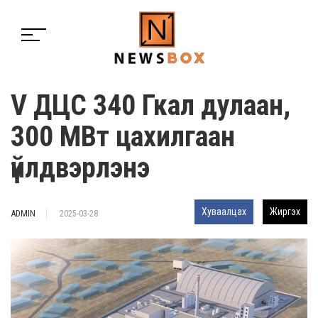
V ДЦС 340 Гкал дулаан,
300 МВт цахилгаан
үйлдвэрлэнэ
Хуваалцах
Жиргэх
ADMIN
2025-03-28