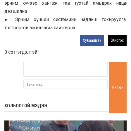
эрчим хүчээр хангаж, тав тухтай амьдрах нөхцөл
дээшилнэ
● Эрчим хүчний системийн чадлын тохируулга,
тогтвортой ажиллагаа сайжирна
Хуваалцах
Жиргэх
0 cэтгэгдэлтэй
Илгээх
ХОЛБООТОЙ МЭДЭЭ