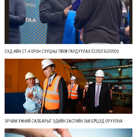
СХД-ИЙН СТ-4 ОРОН СУУЦНЫ ТҮЛХҮҮР ГАРДУУЛАХ ЁСЛОЛ БОЛЛОО
ЭРЧИМ ХҮЧНИЙ САЛБАРЫГ ЭДИЙН ЗАСГИЙН ЗӨВ БҮТЦЭД ОРУУЛНА