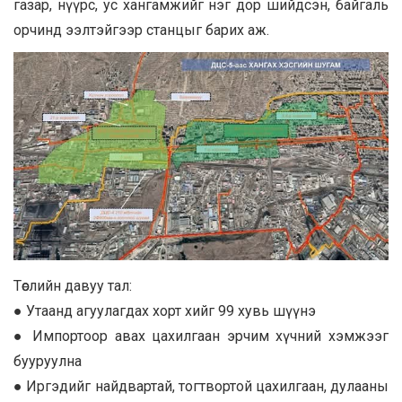
газар, нүүрс, ус хангамжийг нэг дор шийдсэн, байгаль
орчинд ээлтэйгээр станцыг барих аж.
Төслийн давуу тал:
● Утаанд агуулагдах хорт хийг 99 хувь шүүнэ
● Импортоор авах цахилгаан эрчим хүчний хэмжээг
бууруулна
● Иргэдийг найдвартай, тогтвортой цахилгаан, дулааны