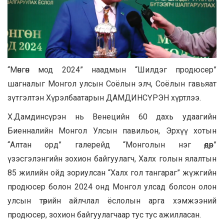
“Мөнгөн мод 2024” наадмын “Шилдэг продюсер”
шагналыг Монгол улсын Соёлын элч, Соёлын гавьяат
зүтгэлтэн Хүрэлбаатарын ДАМДИНСҮРЭН хүртлээ.
Х.Дамдинсүрэн нь Венецийн 60 дахь удаагийн
Биенналийн Монгол Улсын павильон, Эрхүү хотын
“Алтан орд” галерейд “Монголын нэг өдөр”
үзэсгэлэнгийн зохион байгуулагч, Халх голын ялалтын
85 жилийн ойд зориулсан “Халх гол тангараг” жүжгийн
продюсер болон 2024 онд Монгол улсад болсон олон
улсын төрийн айлчлал ёслолын арга хэмжээний
продюсер, зохион байгуулагчаар тус тус ажилласан.