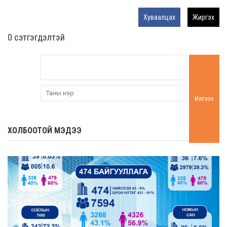
Хуваалцах
Жиргэх
0 cэтгэгдэлтэй
Илгээх
ХОЛБООТОЙ МЭДЭЭ