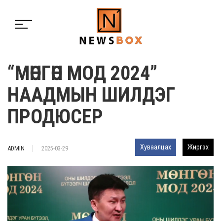
“МӨНГӨН МОД 2024”
НААДМЫН ШИЛДЭГ
ПРОДЮСЕР
Хуваалцах
Жиргэх
ADMIN
2025-03-29