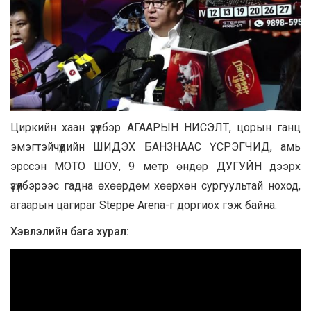
Циркийн хаан үзүүлбэр АГААРЫН НИСЭЛТ, цорын ганц
эмэгтэйчүүдийн ШИДЭХ БАНЗНААС ҮСРЭГЧИД, амь
эрссэн МОТО ШОУ, 9 метр өндөр ДУГУЙН дээрх
үзүүлбэрээс гадна өхөөрдөм хөөрхөн сургуультай ноход,
агаарын цагираг Steppe Arena-г доргиох гэж байна.
Хэвлэлийн бага хурал: