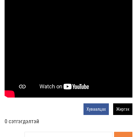
Хуваалцах
Жиргэх
0 cэтгэгдэлтэй