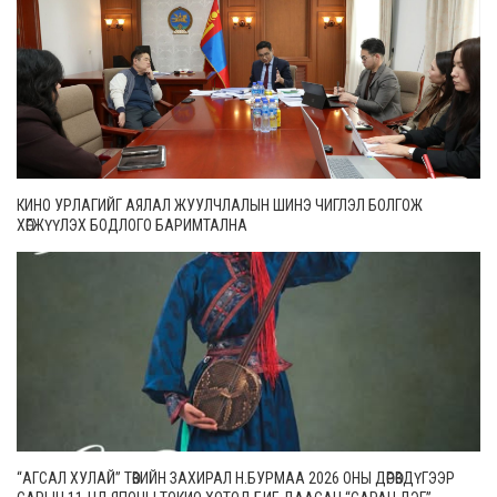
КИНО УРЛАГИЙГ АЯЛАЛ ЖУУЛЧЛАЛЫН ШИНЭ ЧИГЛЭЛ БОЛГОЖ
ХӨГЖҮҮЛЭХ БОДЛОГО БАРИМТАЛНА
“АГСАЛ ХУЛАЙ” ТӨВИЙН ЗАХИРАЛ Н.БУРМАА 2026 ОНЫ ДӨРӨВДҮГЭЭР