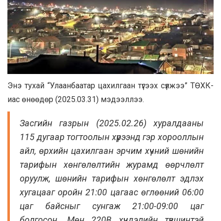
Энэ тухай “Улаанбаатар цахилгаан түгээх сүлжээ” ТӨХК-
иас өнөөдөр (2025.03.31) мэдээллээ.
Засгийн газрын (2025.02.26) хуралдааны
115 дугаар тогтоолын хүрээнд гэр хорооллын
айл, өрхийн цахилгаан эрчим хүчний шөнийн
тарифын хөнгөлөлтийн журамд өөрчлөлт
оруулж, шөнийн тарифын хөнгөлөлт эдлэх
хугацааг оройн 21:00 цагаас өглөөний 06:00
цаг байсныг сунгаж 21:00-09:00 цаг
болгосон. Мөн 220В хүчдэлийн түвшинтэй