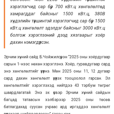
хэрэглэгчид сар бүр 700 кВт.ц хөнгөлөлтөд
хамрагддаг байсныг 1500 кВт.ц, 380В
хүчдэлийн түвшинтэй хэрэглэгчид сар бүр 1500
кВт.ц хөнгөлөлт эдэлдэг байсныг 3000 кВт.ц
болгож хэрэглээний дээд хязгаарыг хоёр
дахин нэмэгдүүлсэн.
Эрчим хүчний сайд Б.Чойжилсүрэн “2025 оны хоёрдугаар
сарын 1-нээс нөхөн хэрэглэнэ. Хоёр, гуравдугаар сард
энэ хөнгөлөлтийг үзүүлнэ. Мөн 2025 оны 11, 12 дугаар
сард дахин хөнгөлөлт үзүүлэх тооцоолол гарсан. Эл
хөнгөлөлтийг хэрэглэхэд нийтдээ 43 тэрбум төгрөг
шаардлагатай. Энэ эх үүсвэр Эрчим хүчний сайдын
багцад татаасын хэлбэрээр 2025 оны төсөв
батлагдахад суусан учраас ард иргэддээ хөнгөлөлт
үзүүлэхээр шийдвэрлэсэн” гэсэн юм.