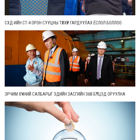
СХД-ИЙН СТ-4 ОРОН СУУЦНЫ ТҮЛХҮҮР ГАРДУУЛАХ ЁСЛОЛ БОЛЛОО
ЭРЧИМ ХҮЧНИЙ САЛБАРЫГ ЭДИЙН ЗАСГИЙН ЗӨВ БҮТЦЭД ОРУУЛНА