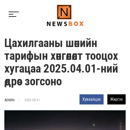
Цахилгааны шөнийн
тарифын хөнгөлөлт тооцох
хугацаа 2025.04.01-ний
өдрөөс зогсоно
Хуваалцах
Жиргэх
ADMIN
2025-03-31