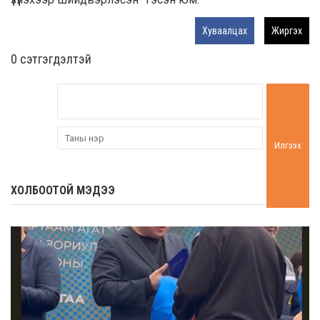
Хуваалцах
Жиргэх
0 cэтгэгдэлтэй
Илгээх
ХОЛБООТОЙ МЭДЭЭ