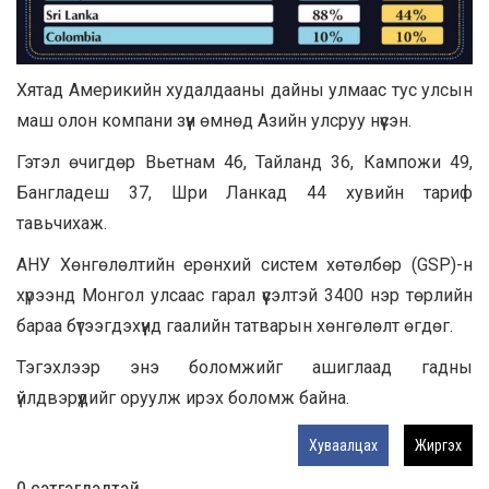
Хятад Америкийн худалдааны дайны улмаас тус улсын
маш олон компани зүүн өмнөд Азийн улсруу нүүсэн.
Гэтэл өчигдөр Вьетнам 46, Тайланд 36, Кампожи 49,
Бангладеш 37, Шри Ланкад 44 хувийн тариф
тавьчихаж.
АНУ Хөнгөлөлтийн ерөнхий систем хөтөлбөр (GSP)-н
хүрээнд Монгол улсаас гарал үүсэлтэй 3400 нэр төрлийн
бараа бүтээгдэхүүнд гаалийн татварын хөнгөлөлт өгдөг.
Тэгэхлээр энэ боломжийг ашиглаад гадны
үйлдвэрүүдийг оруулж ирэх боломж байна.
Хуваалцах
Жиргэх
0 cэтгэгдэлтэй