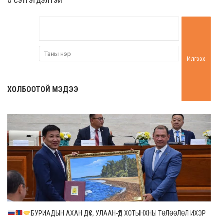
Илгээх
ХОЛБООТОЙ МЭДЭЭ
БУРИАДЫН АХАН ДҮҮС, УЛААН-ҮД ХОТЫНХНЫ ТӨЛӨӨЛӨЛ ИХЭР