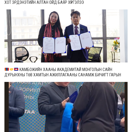
ХОТ ЭРДЭНЭТИЙН АЛТАН ОЙД БАЯР ХҮРГЭЛЭЭ
КАМБОЖИЙН ХААНЫ АКАДЕМИТАЙ МОНГОЛЫН САЙН
ДУРЫНХНЫ ТӨВ ХАМТЫН АЖИЛЛАГААНЫ САНАМЖ БИЧИГТ ГАРЫН
ҮСЭГ ЗУРЛАА