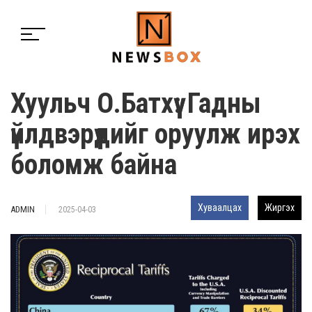
Хуульч О.Батхүү: Гадны
үйлдвэрүүдийг оруулж ирэх
боломж байна
Хуваалцах
Жиргэх
ADMIN
2025-04-03