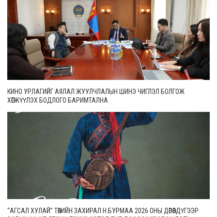
КИНО УРЛАГИЙГ АЯЛАЛ ЖУУЛЧЛАЛЫН ШИНЭ ЧИГЛЭЛ БОЛГОЖ
ХӨГЖҮҮЛЭХ БОДЛОГО БАРИМТАЛНА
“АГСАЛ ХУЛАЙ” ТӨВИЙН ЗАХИРАЛ Н.БУРМАА 2026 ОНЫ ДӨРӨВДҮГЭЭР