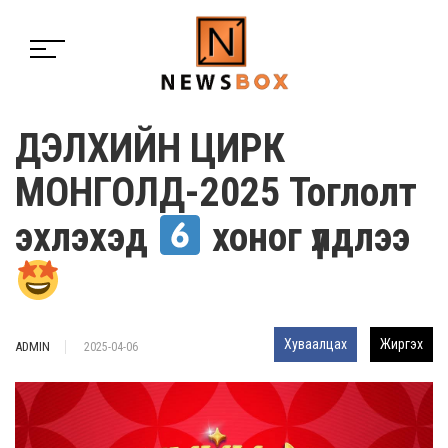
ДЭЛХИЙН ЦИРК
МОНГОЛД-2025 Тоглолт
эхлэхэд
хоног үлдлээ
Хуваалцах
Жиргэх
ADMIN
2025-04-06