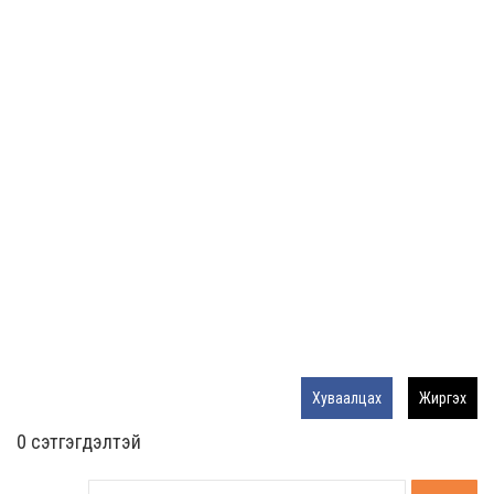
Хуваалцах
Жиргэх
0 cэтгэгдэлтэй