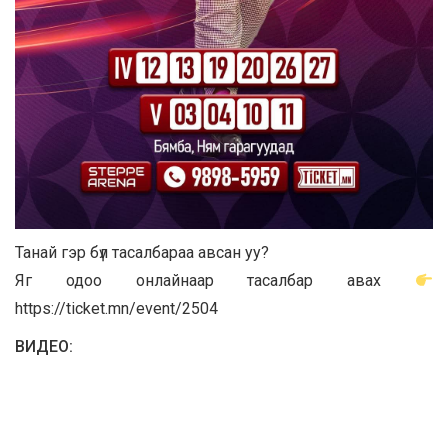
Танай гэр бүл тасалбараа авсан уу?
Яг одоо онлайнаар тасалбар авах
https://ticket.mn/event/2504
ВИДЕО: