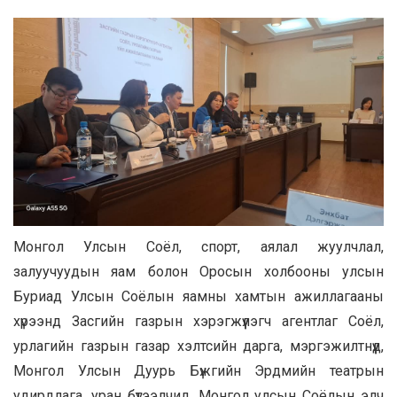
Монгол Улсын Соёл, спорт, аялал жуулчлал,
залуучуудын яам болон Оросын холбооны улсын
Буриад Улсын Соёлын яамны хамтын ажиллагааны
хүрээнд Засгийн газрын хэрэгжүүлэгч агентлаг Соёл,
урлагийн газрын газар хэлтсийн дарга, мэргэжилтнүүд,
Монгол Улсын Дуурь Бүжгийн Эрдмийн театрын
удирдлага, уран бүтээлчид, Монгол улсын Соёлын элч