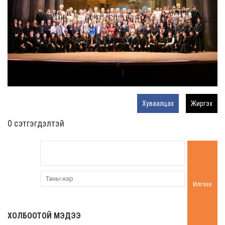
Хуваалцах
Жиргэх
0 cэтгэгдэлтэй
Илгээх
ХОЛБООТОЙ МЭДЭЭ