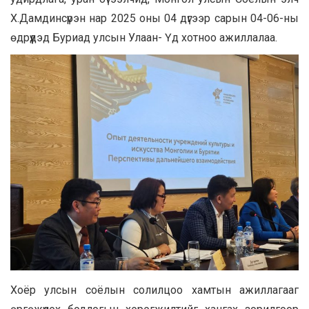
Х.Дамдинсүрэн нар 2025 оны 04 дүгээр сарын 04-06-ны
өдрүүдэд Буриад улсын Улаан- Үд хотноо ажиллалаа.
Хоёр улсын соёлын солилцоо хамтын ажиллагааг