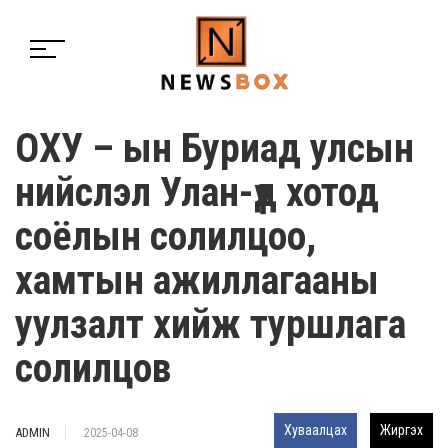
ОХУ – ын Буриад улсын
нийслэл Улан-үд хотод
соёлын солилцоо,
хамтын ажиллагааны
уулзалт хийж туршлага
солилцов
Хуваалцах
Жиргэх
ADMIN
2025-04-08