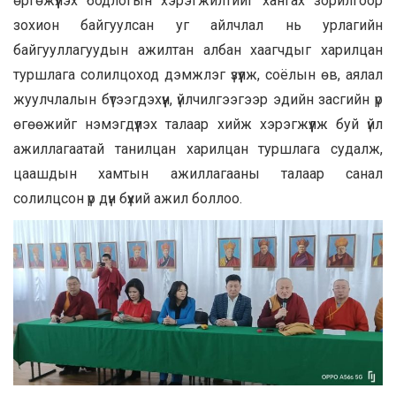
өргөжүүлэх бодлогын хэрэгжилтийг хангах зорилгоор
зохион байгуулсан уг айлчлал нь урлагийн
байгууллагуудын ажилтан албан хаагчдыг харилцан
туршлага солилцоход дэмжлэг үзүүлж, соёлын өв, аялал
жуулчлалын бүтээгдэхүүн, үйлчилгээгээр эдийн засгийн үр
өгөөжийг нэмэгдүүлэх талаар хийж хэрэгжүүлж буй үйл
ажиллагаатай танилцан харилцан туршлага судалж,
цаашдын хамтын ажиллагааны талаар санал
солилцсон үр дүн бүхий ажил боллоо.