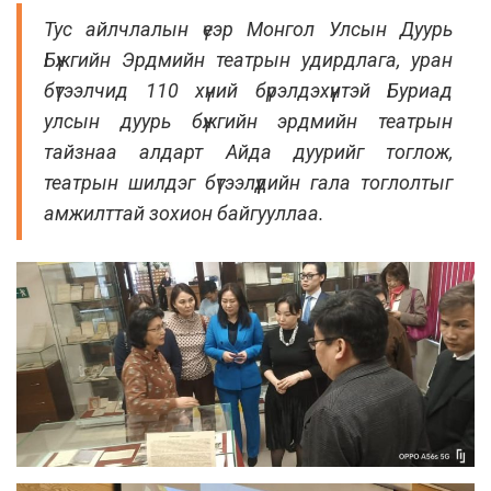
Тус айлчлалын үеэр Монгол Улсын Дуурь
Бүжгийн Эрдмийн театрын удирдлага, уран
бүтээлчид 110 хүний бүрэлдэхүүнтэй Буриад
улсын дуурь бүжгийн эрдмийн театрын
тайзнаа алдарт Айда дуурийг тоглож,
театрын шилдэг бүтээлүүдийн гала тоглолтыг
амжилттай зохион байгууллаа.