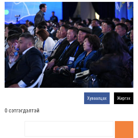
Хуваалцах
Жиргэх
0 cэтгэгдэлтэй