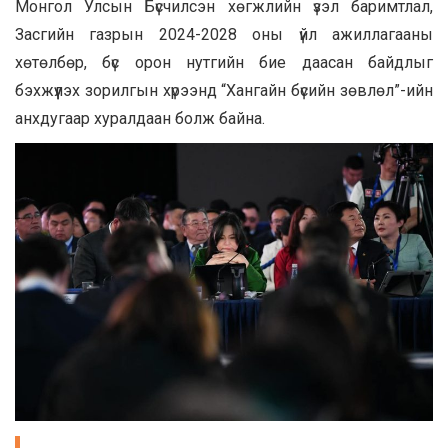
Монгол Улсын Бүсчилсэн хөгжлийн үзэл баримтлал,
Засгийн газрын 2024-2028 оны үйл ажиллагааны
хөтөлбөр, бүс орон нутгийн бие даасан байдлыг
бэхжүүлэх зорилгын хүрээнд “Хангайн бүсийн зөвлөл”-ийн
анхдугаар хуралдаан болж байна.