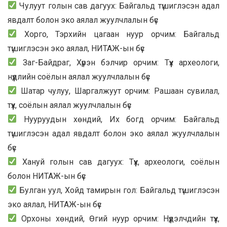
Чулуут голын сав дагуух: Байгальд түшиглэсэн адал
явдалт болон эко аялал жуулчлалын бүс
Хорго, Тэрхийн цагаан нуур орчим: Байгальд
түшиглэсэн эко аялал, НИТАЖ-ын бүс
Заг-Байдраг, Хүрэн бэлчир орчим: Түүх археологи,
нүүдлийн соёлын аялал жуулчлалын бүс
Шатар чулуу, Шаргалжуут орчим: Рашаан сувилал,
түүх, соёлын аялал жуулчлалын бүс
Нууруудын хөндий, Их богд орчим: Байгальд
түшиглэсэн адал явдалт болон эко аялал жуулчлалын
бүс
Хануй голын сав дагуух: Түүх, археологи, соёлын
болон НИТАЖ-ын бүс
Булган уул, Хойд тамирын гол: Байгальд түшиглэсэн
эко аялал, НИТАЖ-ын бүс
Орхоны хөндий, Өгий нуур орчим: Нүүдэлчдийн түүх,