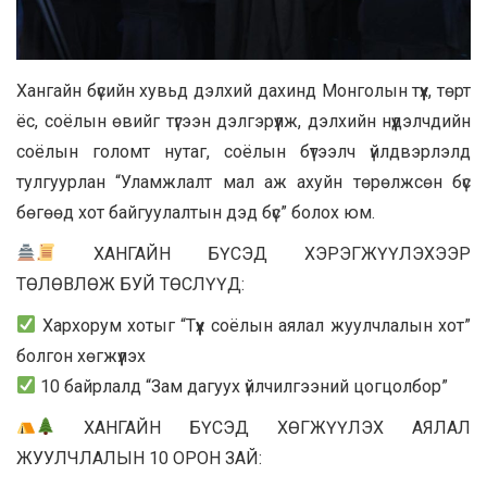
Хангайн бүсийн хувьд дэлхий дахинд Монголын түүх, төрт
ёс, соёлын өвийг түгээн дэлгэрүүлж, дэлхийн нүүдэлчдийн
соёлын голомт нутаг, соёлын бүтээлч үйлдвэрлэлд
тулгуурлан “Уламжлалт мал аж ахуйн төрөлжсөн бүс
бөгөөд хот байгуулалтын дэд бүс” болох юм.
ХАНГАЙН БҮСЭД ХЭРЭГЖҮҮЛЭХЭЭР
ТӨЛӨВЛӨЖ БУЙ ТӨСЛҮҮД:
Хархорум хотыг “Түүх соёлын аялал жуулчлалын хот”
болгон хөгжүүлэх
10 байрлалд “Зам дагуух үйлчилгээний цогцолбор”
ХАНГАЙН БҮСЭД ХӨГЖҮҮЛЭХ АЯЛАЛ
ЖУУЛЧЛАЛЫН 10 ОРОН ЗАЙ: