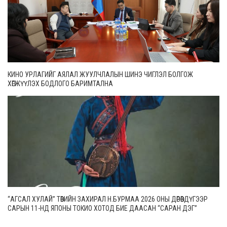
КИНО УРЛАГИЙГ АЯЛАЛ ЖУУЛЧЛАЛЫН ШИНЭ ЧИГЛЭЛ БОЛГОЖ
ХӨГЖҮҮЛЭХ БОДЛОГО БАРИМТАЛНА
“АГСАЛ ХУЛАЙ” ТӨВИЙН ЗАХИРАЛ Н.БУРМАА 2026 ОНЫ ДӨРӨВДҮГЭЭР
САРЫН 11-НД ЯПОНЫ ТОКИО ХОТОД БИЕ ДААСАН “САРАН ДЭГ”
ТОГЛОЛТОО ХИЙНЭ