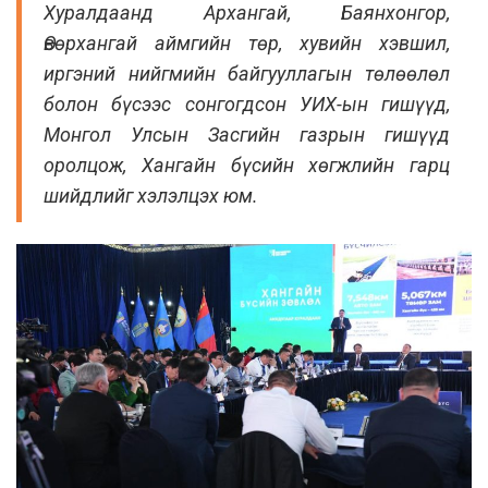
Хуралдаанд Архангай, Баянхонгор,
Өвөрхангай аймгийн төр, хувийн хэвшил,
иргэний нийгмийн байгууллагын төлөөлөл
болон бүсээс сонгогдсон УИХ-ын гишүүд,
Монгол Улсын Засгийн газрын гишүүд
оролцож, Хангайн бүсийн хөгжлийн гарц
шийдлийг хэлэлцэх юм.