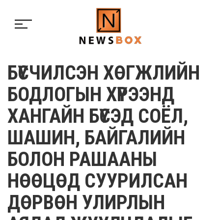
БҮСЧИЛСЭН ХӨГЖЛИЙН
БОДЛОГЫН ХҮРЭЭНД
ХАНГАЙН БҮСЭД СОЁЛ,
ШАШИН, БАЙГАЛИЙН
БОЛОН РАШААНЫ
НӨӨЦӨД СУУРИЛСАН
ДӨРВӨН УЛИРЛЫН