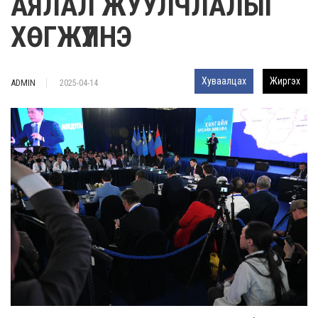
АЯЛАЛ ЖУУЛЧЛАЛЫГ
ХӨГЖҮҮЛНЭ
Хуваалцах
Жиргэх
ADMIN
2025-04-14