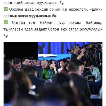
соёл, өвийн аялал жуулчлалын бүс
Орхоны дээд хөндий орчим: Түүх, археологи, нүүдлийн
соёлын аялал жуулчлалын бүс
Онгийн гол, Найман нуур орчим: Байгальд
түшиглэсэн адал явдалт болон эко аялал жуулчлалын
бүс