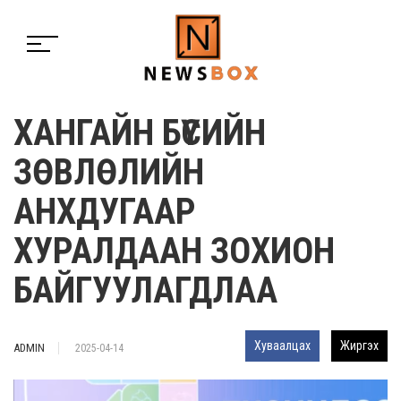
ХАНГАЙН БҮСИЙН
ЗӨВЛӨЛИЙН
АНХДУГААР
ХУРАЛДААН ЗОХИОН
БАЙГУУЛАГДЛАА
Хуваалцах
Жиргэх
ADMIN
2025-04-14