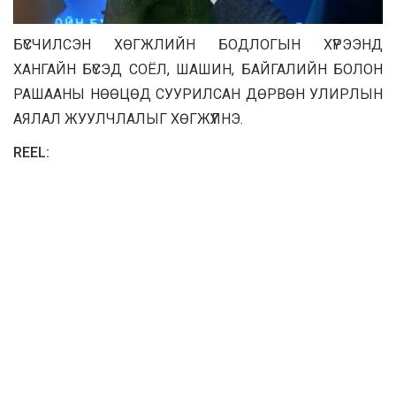
БҮСЧИЛСЭН ХӨГЖЛИЙН БОДЛОГЫН ХҮРЭЭНД
ХАНГАЙН БҮСЭД СОЁЛ, ШАШИН, БАЙГАЛИЙН БОЛОН
РАШААНЫ НӨӨЦӨД СУУРИЛСАН ДӨРВӨН УЛИРЛЫН
АЯЛАЛ ЖУУЛЧЛАЛЫГ ХӨГЖҮҮЛНЭ.
REEL: