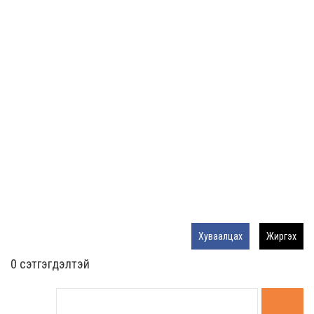
Хуваалцах
Жиргэх
0 cэтгэгдэлтэй