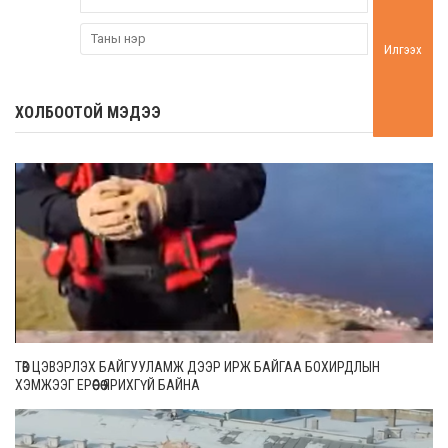
Илгээх
ХОЛБООТОЙ МЭДЭЭ
ТӨВ ЦЭВЭРЛЭХ БАЙГУУЛАМЖ ДЭЭР ИРЖ БАЙГАА БОХИРДЛЫН
ХЭМЖЭЭГ ЕРӨӨСӨӨ ЯРИХГҮЙ БАЙНА