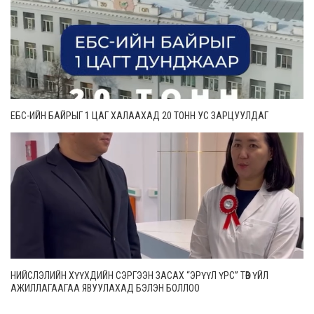
ЕБС-ИЙН БАЙРЫГ 1 ЦАГ ХАЛААХАД 20 ТОНН УС ЗАРЦУУЛДАГ
НИЙСЛЭЛИЙН ХҮҮХДИЙН СЭРГЭЭН ЗАСАХ “ЭРҮҮЛ ҮРС” ТӨВ ҮЙЛ
АЖИЛЛАГААГАА ЯВУУЛАХАД БЭЛЭН БОЛЛОО