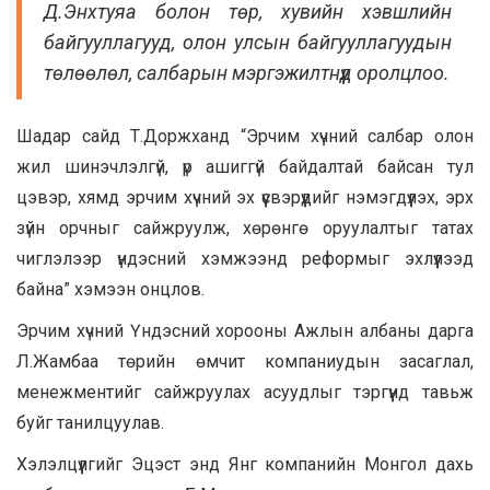
Д.Энхтуяа болон төр, хувийн хэвшлийн
байгууллагууд, олон улсын байгууллагуудын
төлөөлөл, салбарын мэргэжилтнүүд оролцлоо.
Шадар сайд Т.Доржханд “Эрчим хүчний салбар олон
жил шинэчлэлгүй, үр ашиггүй байдалтай байсан тул
цэвэр, хямд эрчим хүчний эх үүсвэрүүдийг нэмэгдүүлэх, эрх
зүйн орчныг сайжруулж, хөрөнгө оруулалтыг татах
чиглэлээр үндэсний хэмжээнд реформыг эхлүүлээд
байна” хэмээн онцлов.
Эрчим хүчний Үндэсний хорооны Ажлын албаны дарга
Л.Жамбаа төрийн өмчит компаниудын засаглал,
менежментийг сайжруулах асуудлыг тэргүүнд тавьж
буйг танилцуулав.
Хэлэлцүүлгийг Эцэст энд Янг компанийн Монгол дахь