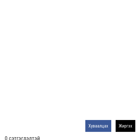
Хуваалцах
Жиргэх
0 cэтгэгдэлтэй