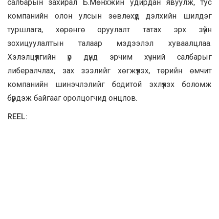
салбарын захирал Б.Мөнхжин удирдан явуулж, тус
компанийн олон улсын зөвлөхүүд дэлхийн шилдэг
туршлага, хөрөнгө оруулалт татах эрх зүйн
зохицуулалтын талаар мэдээлэл хуваалцлаа.
Хэлэлцүүлгийн үр дүнд эрчим хүчний салбарыг
либералчлах, зах зээлийг хөгжүүлэх, төрийн өмчит
компанийн шинэчлэлийг бодитой эхлүүлэх боломж
бүрдэж байгааг оролцогчид онцлов.
REEL: