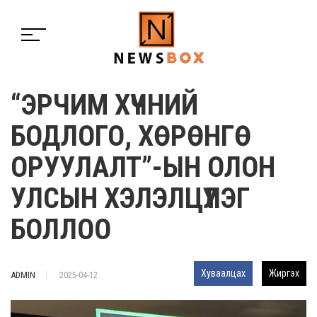
“ЭРЧИМ ХҮЧНИЙ
БОДЛОГО, ХӨРӨНГӨ
ОРУУЛАЛТ”-ЫН ОЛОН
УЛСЫН ХЭЛЭЛЦҮҮЛЭГ
БОЛЛОО
Хуваалцах
Жиргэх
ADMIN
2025-04-12