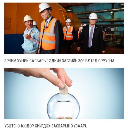
ЭРЧИМ ХҮЧНИЙ САЛБАРЫГ ЭДИЙН ЗАСГИЙН ЗӨВ БҮТЦЭД ОРУУЛНА
УБЦТС: ӨНӨӨДӨР ХИЙГДЭХ ЗАСВАРЫН ХУВААРЬ