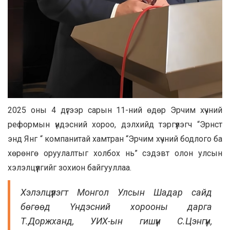
2025 оны 4 дүгээр сарын 11-ний өдөр Эрчим хүчний
реформын үндэсний хороо, дэлхийд тэргүүлэгч “Эрнст
энд Янг “ компанитай хамтран “Эрчим хүчний бодлого ба
хөрөнгө оруулалтыг холбох нь” сэдэвт олон улсын
хэлэлцүүлгийг зохион байгууллаа.
Хэлэлцүүлэгт Монгол Улсын Шадар сайд
бөгөөд Үндэсний хорооны дарга
Т.Доржханд, УИХ-ын гишүүн С.Цэнгүүн,