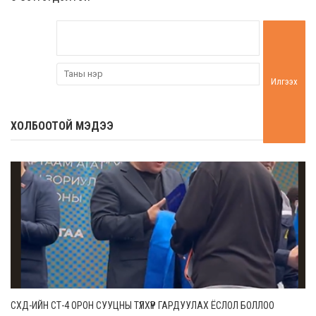
Илгээх
ХОЛБООТОЙ МЭДЭЭ
СХД-ИЙН СТ-4 ОРОН СУУЦНЫ ТҮЛХҮҮР ГАРДУУЛАХ ЁСЛОЛ БОЛЛОО