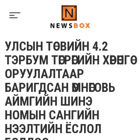
УЛСЫН ТӨСВИЙН 4.2
ТЭРБУМ ТӨГРӨГИЙН ХӨРӨНГӨ
ОРУУЛАЛТААР
БАРИГДСАН ӨМНӨГОВЬ
АЙМГИЙН ШИНЭ
НОМЫН САНГИЙН
НЭЭЛТИЙН ЁСЛОЛ