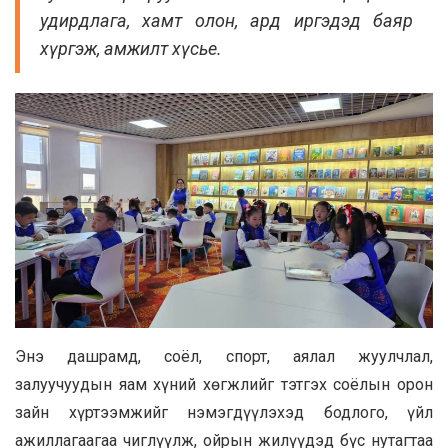
удирдлага, хамт олон, ард иргэдэд баяр
хүргэж, амжилт хүсье.
Энэ дашрамд, соёл, спорт, аялал жуулчлал,
залуучуудын яам хүний хөгжлийг тэтгэх соёлын орон
зайн хүртээмжийг нэмэгдүүлэхэд бодлого, үйл
ажиллагаагаа чиглүүлж, ойрын жилүүдэд бүс нутагтаа