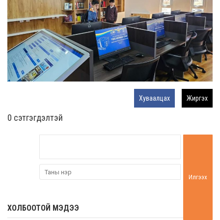
Хуваалцах
Жиргэх
0 cэтгэгдэлтэй
Илгээх
ХОЛБООТОЙ МЭДЭЭ