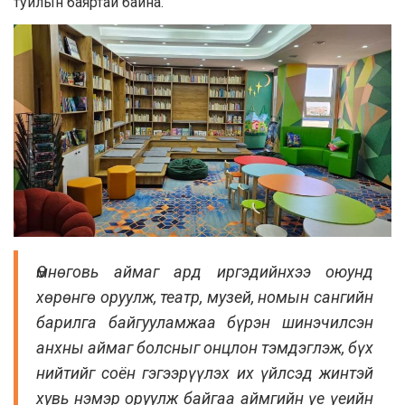
туйлын баяртай байна.
Өмнөговь аймаг ард иргэдийнхээ оюунд
хөрөнгө оруулж, театр, музей, номын сангийн
барилга байгууламжаа бүрэн шинэчилсэн
анхны аймаг болсныг онцлон тэмдэглэж, бүх
нийтийг соён гэгээрүүлэх их үйлсэд жинтэй
хувь нэмэр оруулж байгаа аймгийн үе үеийн