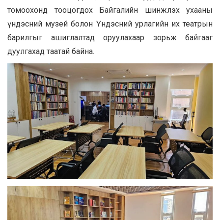
томоохонд тооцогдох Байгалийн шинжлэх ухааны
үндэсний музей болон Үндэсний урлагийн их театрын
барилгыг ашиглалтад оруулахаар зорьж байгааг
дуулгахад таатай байна.