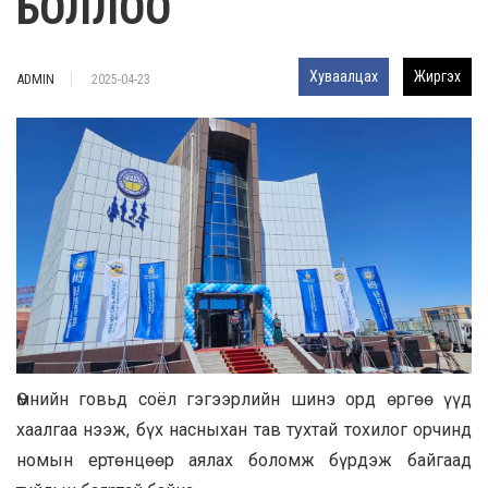
БОЛЛОО
Хуваалцах
Жиргэх
ADMIN
2025-04-23
Өмнийн говьд соёл гэгээрлийн шинэ орд өргөө үүд
хаалгаа нээж, бүх насныхан тав тухтай тохилог орчинд
номын ертөнцөөр аялах боломж бүрдэж байгаад