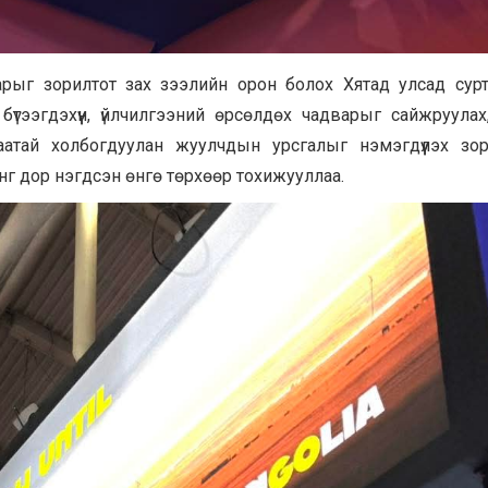
арыг зорилтот зах зээлийн орон болох Хятад улсад сурт
үтээгдэхүүн, үйлчилгээний өрсөлдөх чадварыг сайжруулах
атай холбогдуулан жуулчдын урсгалыг нэмэгдүүлэх зор
инг дор нэгдсэн өнгө төрхөөр тохижууллаа.