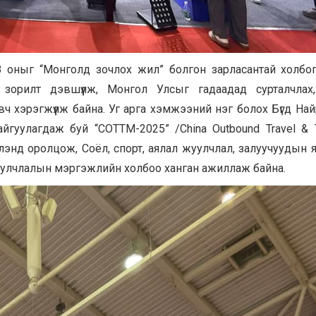
8 оныг “Монголд зочлох жил” болгон зарласантай холбо
 зорилт дэвшүүлж, Монгол Улсыг гадаадад сурталчлах,
вч хэрэгжүүлж байна. Уг арга хэмжээний нэг болох Бүгд На
гуулагдаж буй “COTTM-2025” /China Outbound Travel & 
лэнд оролцож, Соёл, спорт, аялал жуулчлал, залуучуудын 
 жуулчлалын мэргэжлийн холбоо ханган ажиллаж байна.