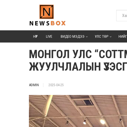
НҮҮР
LIVE
ВИДЕО МЭДЭЭ
УЛС ТӨР
НИЙ
МОНГОЛ УЛС “COTT
ЖУУЛЧЛАЛЫН ҮЗЭС
ADMIN
2025-04-25