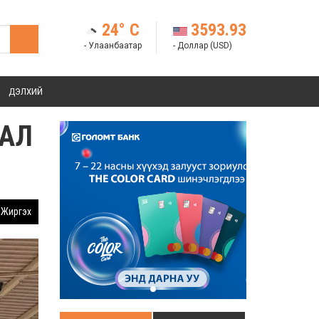
24° C
3593.93
- Улаанбаатар
- Доллар (USD)
ДЭЛХИЙ
ЛАЛ
Жиргэх