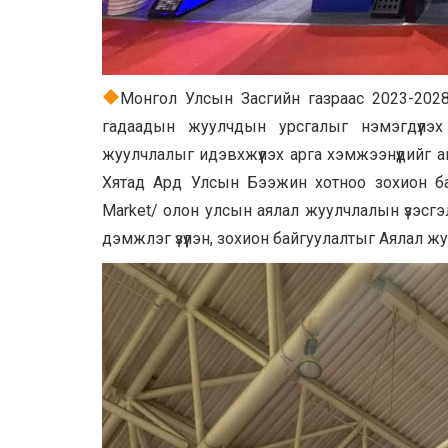
Монгол Улсын Засгийн газраас 2023-202
гадаадын жуулчдын урсгалыг нэмэгдүүлэх
жуулчлалыг идэвхжүүлэх арга хэмжээнүүдийг а
Хятад Ард Улсын Бээжин хотноо зохион бай
Market/ олон улсын аялал жуулчлалын үзэсгэ
дэмжлэг үзүүлэн, зохион байгуулалтыг Аялал