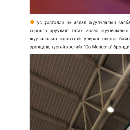
Тус үзэсгэлэн нь аялал жуулчлалын салб
хөрөнгө оруулалт татах, аялал жуулчлалын б
жуулчлалын идэвхтэй улирал эхэлж байга
оролцож, тусгай хэсгийг “Go Mongolia” брэнд