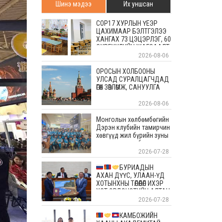
Шинэ мэдээ
Их уншсан
COP17 ХУРЛЫН ҮЕЭР
ЦАХИМААР БЭЛТГЭЛЭЭ
ХАНГАХ 73 ЦЭЦЭРЛЭГ, 60
СУРГУУЛИЙН ЖАГСААЛТ
2026-08-06
ОРОСЫН ХОЛБООНЫ
УЛСАД СУРАЛЦАГЧДАД
ӨГӨХ ЗӨВЛӨМЖ, САНУУЛГА
2026-08-06
Монголын хөлбөмбөгийн
Дэрэн клубийн тамирчин
хөвгүүд жил бүрийн зуны
энэ өдрүүдэд болдог
уламжлалт Скандиновын
2026-07-28
орнуудын тэмцээндээ
оролцоод ирлээ
БУРИАДЫН
АХАН ДҮҮС, УЛААН-ҮД
ХОТЫНХНЫ ТӨЛӨӨЛӨЛ ИХЭР
ХОТ ЭРДЭНЭТИЙН АЛТАН
ОЙД БАЯР ХҮРГЭЛЭЭ
2026-07-28
КАМБОЖИЙН