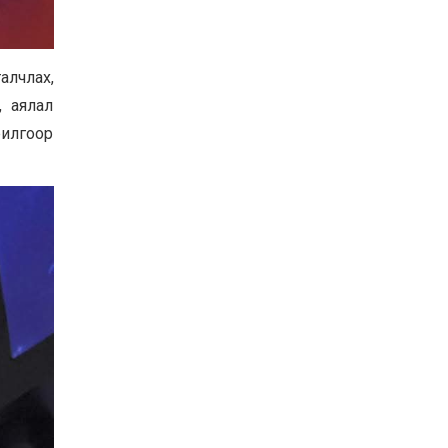
алчлах,
, аялал
илгоор