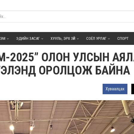
ГЭМ
ЭДИЙН ЗАСАГ
ХУУЛЬ, ЭРХ ЗҮЙ
СОЁЛ УРЛАГ
СПОРТ
M-2025” ОЛОН УЛСЫН АЯ
ГЭЛЭНД ОРОЛЦОЖ БАЙНА
Хуваалцах