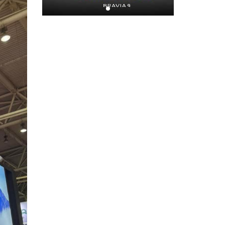
Хором бүр усаа
хайрлацгаая
2026-07-08