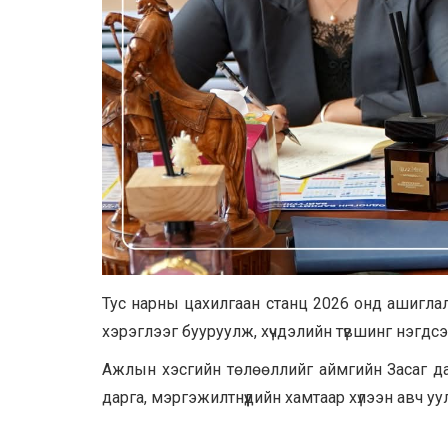
Тус нарны цахилгаан станц 2026 онд ашигла
хэрэглээг бууруулж, хүчдэлийн түвшинг нэгдс
Ажлын хэсгийн төлөөллийг аймгийн Засаг да
дарга, мэргэжилтнүүдийн хамтаар хүлээн авч у