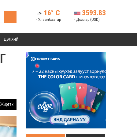
16° C
3593.83
- Улаанбаатар
- Доллар (USD)
ДЭЛХИЙ
Г
Жиргэх