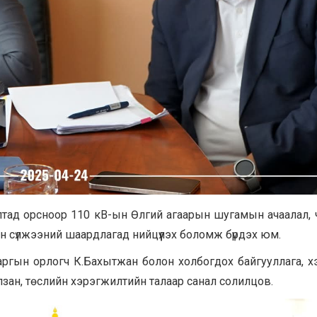
лтад орсноор 110 кВ-ын Өлгий агаарын шугамын ачаалал,
эн сүлжээний шаардлагад нийцүүлэх боломж бүрдэх юм.
ргын орлогч К.Бахытжан болон холбогдох байгууллага, х
улзан, төслийн хэрэгжилтийн талаар санал солилцов.