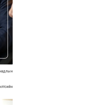
 чадлын
элтсийн