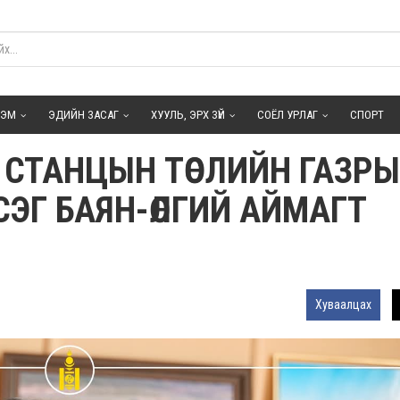
ГЭМ
ЭДИЙН ЗАСАГ
ХУУЛЬ, ЭРХ ЗҮЙ
СОЁЛ УРЛАГ
СПОРТ
СТАНЦЫН ТӨСЛИЙН ГАЗРЫ
ЭГ БАЯН-ӨЛГИЙ АЙМАГТ
Хуваалцах