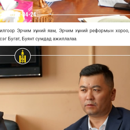
илгоор Эрчим хүчний яам, Эрчим хүчний реформын хороо
сэг Бугат, Буянт сумдад ажиллалаа.