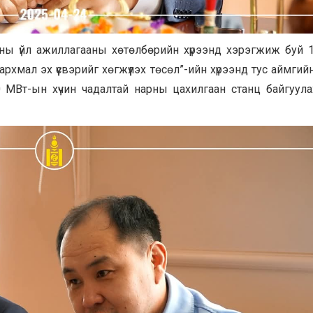
ы үйл ажиллагааны хөтөлбөрийн хүрээнд хэрэгжиж буй 
архмал эх үүсвэрийг хөгжүүлэх төсөл”-ийн хүрээнд тус аймгий
0 МВт-ын хүчин чадалтай нарны цахилгаан станц байгуул