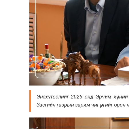
Энэхүү төслийг 2025 онд Эрчим хүчни
Засгийн газрын зарим чиг үүргийг орон н