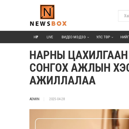
НҮҮР
LIVE
ВИДЕО МЭДЭЭ
УЛС ТӨР
НИЙ
НАРНЫ ЦАХИЛГААН 
СОНГОХ АЖЛЫН ХЭС
АЖИЛЛАЛАА
ADMIN
2025-04-28