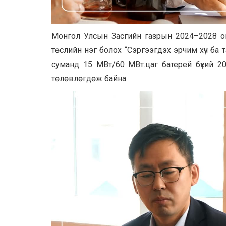
Монгол Улсын Засгийн газрын 2024–2028 он
төслийн нэг болох “Сэргээгдэх эрчим хүч ба т
суманд 15 МВт/60 МВт.цаг батерей бүхий 2
төлөвлөгдөж байна.