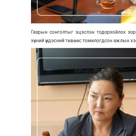
Газрын сонголтыг эцэслэн тодорхойлох зор
хүчний үндэсний төвөөс томилогдсон ажлын хэ