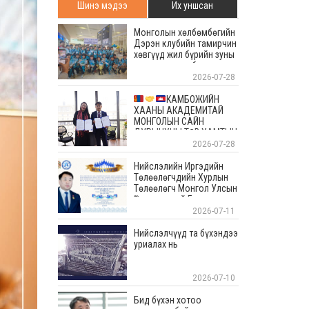
Шинэ мэдээ
Их уншсан
Монголын хөлбөмбөгийн
Дэрэн клубийн тамирчин
хөвгүүд жил бүрийн зуны
энэ өдрүүдэд болдог
уламжлалт Скандиновын
2026-07-28
орнуудын тэмцээндээ
оролцоод ирлээ
КАМБОЖИЙН
ХААНЫ АКАДЕМИТАЙ
МОНГОЛЫН САЙН
ДУРЫНХНЫ ТӨВ ХАМТЫН
АЖИЛЛАГААНЫ САНАМЖ
2026-07-28
БИЧИГТ ГАРЫН ҮСЭГ
ЗУРЛАА
Нийслэлийн Иргэдийн
Төлөөлөгчдийн Хурлын
Төлөөлөгч Монгол Улсын
Үйлчилгээний Гавьяат
Ажилтан Цогтсайханы
2026-07-11
Төрхүүгийн мэндчилгээ
Нийслэлчүүд та бүхэндээ
уриалах нь
2026-07-10
Бид бүхэн хотоо