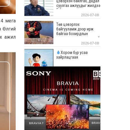
цэвэрхэн байлгах, дадал
суулгах ажлуудыг жилдээ
5-6 удаа тогтмол зохион
байгуулж байна
2026-07-08
14 мега
Төв цэвэрлэх
н Өлгий
байгууламж дээр ирж
байгаа бохирдлын
ах ажил
хэмжээг ерөөсөө ярихгүй
байна
2026-07-08
Хором бүр усаа
хайрлацгаая
2026-07-08
ЕБС-ийн байрыг 1 цаг
халаахад 20 тонн ус
зарцуулдаг
2026-07-08
Нийслэлийн хүүхдийн
сэргээн засах “Эрүүл
үрс” төв үйл
ажиллагаагаа явуулахад
бэлэн боллоо
2026-07-08