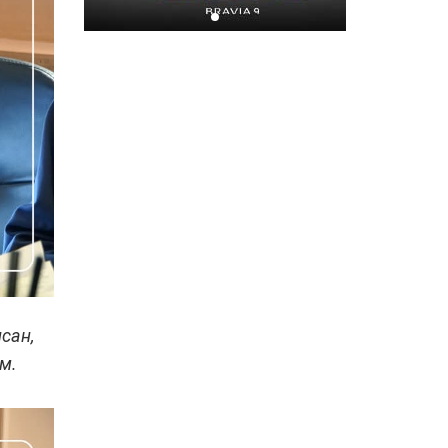
СХД-ийн СТ-4 орон
сууцны түлхүүр гардуулах
ёслол боллоо
2026-07-08
сан,
юм.