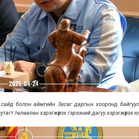
й сайд болон аймгийн Засаг даргын хооронд байгуул
утагт төлөөлөн хэрэгжүүлэх гэрээний дагуу хэрэгжүүлэх 