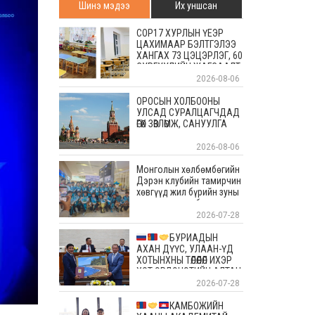
Шинэ мэдээ
Их уншсан
COP17 ХУРЛЫН ҮЕЭР
ЦАХИМААР БЭЛТГЭЛЭЭ
ХАНГАХ 73 ЦЭЦЭРЛЭГ, 60
СУРГУУЛИЙН ЖАГСААЛТ
2026-08-06
ОРОСЫН ХОЛБООНЫ
УЛСАД СУРАЛЦАГЧДАД
ӨГӨХ ЗӨВЛӨМЖ, САНУУЛГА
2026-08-06
Монголын хөлбөмбөгийн
Дэрэн клубийн тамирчин
хөвгүүд жил бүрийн зуны
энэ өдрүүдэд болдог
уламжлалт Скандиновын
2026-07-28
орнуудын тэмцээндээ
оролцоод ирлээ
БУРИАДЫН
АХАН ДҮҮС, УЛААН-ҮД
ХОТЫНХНЫ ТӨЛӨӨЛӨЛ ИХЭР
ХОТ ЭРДЭНЭТИЙН АЛТАН
ОЙД БАЯР ХҮРГЭЛЭЭ
2026-07-28
КАМБОЖИЙН