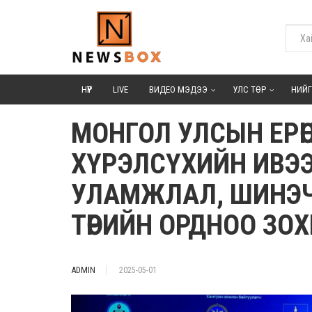
НҮҮР
LIVE
ВИДЕО МЭДЭЭ
УЛС ТӨР
НИЙ
МОНГОЛ УЛСЫН ЕРӨ
ХҮРЭЛСҮХИЙН ИВЭ
УЛАМЖЛАЛ, ШИНЭЧ
ТӨРИЙН ОРДНОО ЗО
ADMIN
2025-05-01