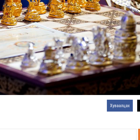
Хуваалцах