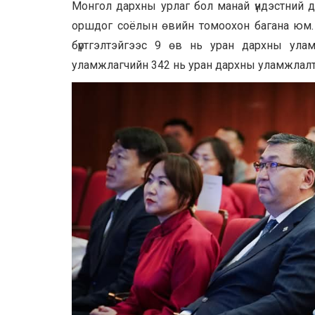
Монгол дархны урлаг бол манай үндэстний дар
оршдог соёлын өвийн томоохон багана юм. 
бүртгэлтэйгээс 9 өв нь уран дархны ула
уламжлагчийн 342 нь уран дархны уламжлалт