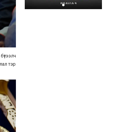
Хором бүр усаа
хайрлацгаая
2026-07-08
үтээлч
лал тэр