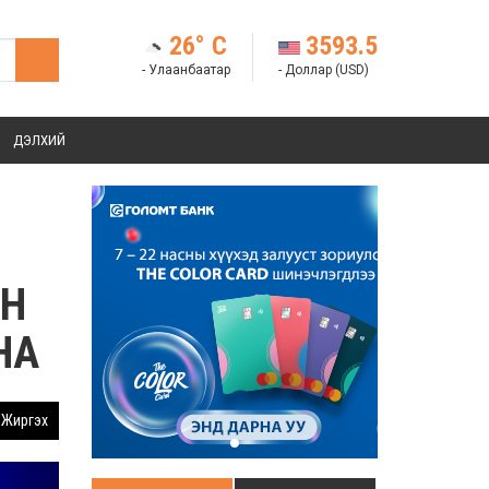
26° C
3593.5
- Улаанбаатар
- Доллар (USD)
ДЭЛХИЙ
АН
НА
Жиргэх