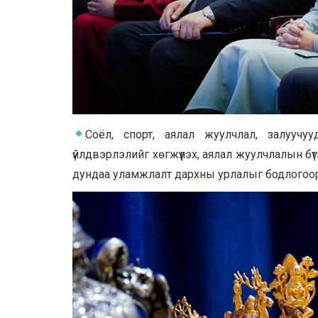
Соёл, спорт, аялал жуулчлал, залууч
үйлдвэрлэлийг хөгжүүлэх, аялал жуулчлалын бү
дундаа уламжлалт дархны урлалыг бодлогоор