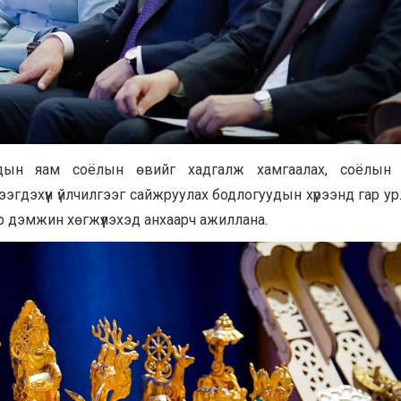
уудын яам соёлын өвийг хадгалж хамгаалах, соёлын б
тээгдэхүүн үйлчилгээг сайжруулах бодлогуудын хүрээнд гар ур
 дэмжин хөгжүүлэхэд анхаарч ажиллана.