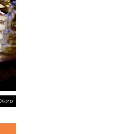
Жиргэх