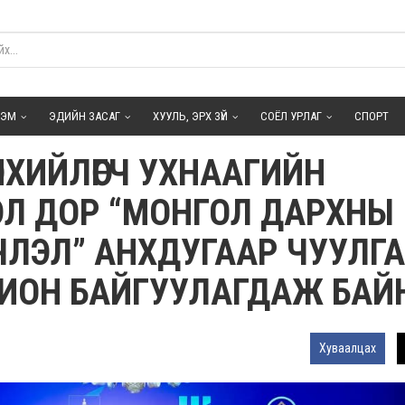
ГЭМ
ЭДИЙН ЗАСАГ
ХУУЛЬ, ЭРХ ЗҮЙ
СОЁЛ УРЛАГ
СПОРТ
НХИЙЛӨГЧ УХНААГИЙН
ЭЛ ДОР “МОНГОЛ ДАРХНЫ
ЛЭЛ” АНХДУГААР ЧУУЛГ
ХИОН БАЙГУУЛАГДАЖ БАЙ
Хуваалцах