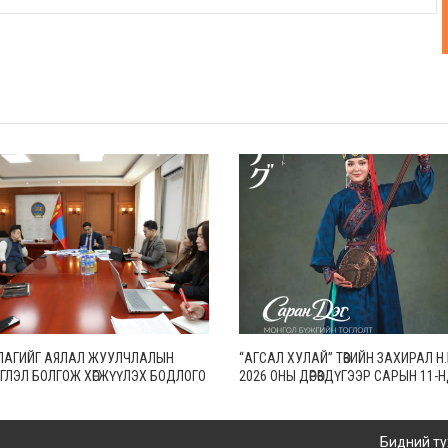
ЛАГИЙГ АЯЛАЛ ЖУУЛЧЛАЛЫН
“АГСАЛ ХУЛАЙ” ТӨВИЙН ЗАХИРАЛ 
ГЛЭЛ БОЛГОЖ ХӨГЖҮҮЛЭХ БОДЛОГО
2026 ОНЫ ДӨРӨВДҮГЭЭР САРЫН 11-
АЛНА
ТОКИО ХОТОД БИЕ ДААСАН “САРАН
ТОГЛОЛТОО ХИЙНЭ
Бидний ту