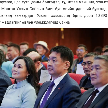
хлаа, цаг хугацааны бэлгэдэл, түүх, итгэл үнэмшил, ухамс
Монгол Улсын Соёлын биет бус өвийн үндэсний бүртгэлд
мжлалд хамаардаг. Улсын хэмжээнд бүртгэгдсэн 10,890
 мэдлэгийг өвлөн уламжлагчид байна.