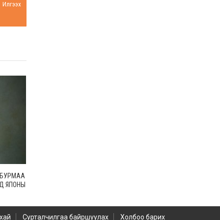
Илгээх
Н.БУРМАА
НД ЯПОНЫ
 ДЭГ”
хай
Сурталчилгаа байршуулах
Холбоо барих