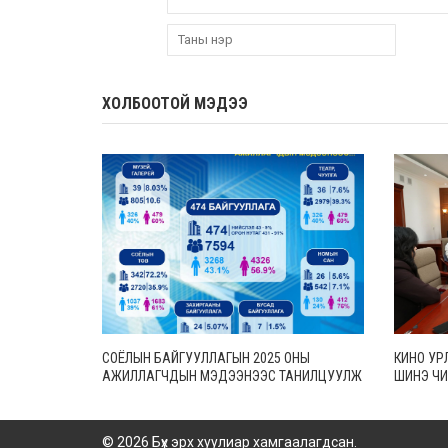
ХОЛБООТОЙ МЭДЭЭ
СОЁЛЫН БАЙГУУЛЛАГЫН 2025 ОНЫ
КИНО УР
АЖИЛЛАГЧДЫН МЭДЭЭНЭЭС ТАНИЛЦУУЛЖ
ШИНЭ ЧИ
БАЙНА
БАРИМТ
© 2026 Бүх эрх хуулиар хамгаалагдсан.