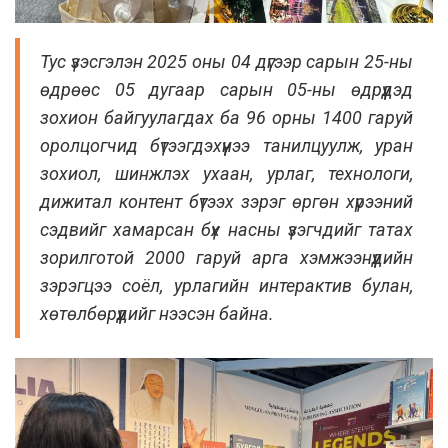
Тус үзэсгэлэн 2025 оны 04 дүгээр сарын 25-ны
өдрөөс 05 дугаар сарын 05-ны өдрүүдэд
зохион байгуулагдах ба 96 орны 1400 гаруй
оролцогчид бүтээгдэхүүнээ танилцуулж, уран
зохиол, шинжлэх ухаан, урлаг, технологи,
дижитал контент бүтээх зэрэг өргөн хүрээний
сэдвийг хамарсан бүх насны үзэгчдийг татах
зорилготой 2000 гаруй арга хэмжээнүүдийн
зэрэгцээ соёл, урлагийн интерактив булан,
хөтөлбөрүүдийг нээсэн байна.