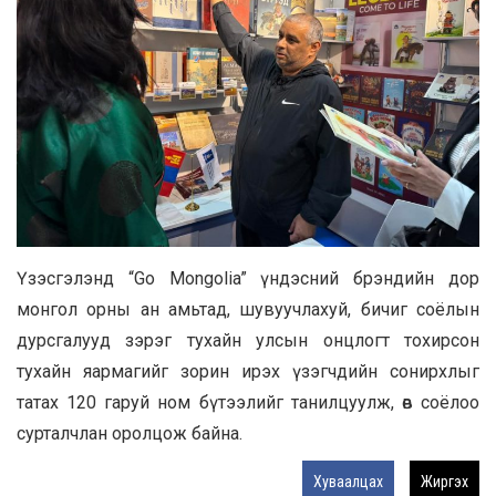
Үзэсгэлэнд “Go Mongolia” үндэсний брэндийн дор
монгол орны ан амьтад, шувуучлахуй, бичиг соёлын
дурсгалууд зэрэг тухайн улсын онцлогт тохирсон
тухайн яармагийг зорин ирэх үзэгчдийн сонирхлыг
татах 120 гаруй ном бүтээлийг танилцуулж, өв соёлоо
сурталчлан оролцож байна.
Хуваалцах
Жиргэх