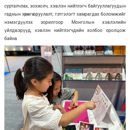
сурталчлах, зохиолч, хэвлэн нийтлэгч байгууллагуудын
гаднын хөрөнгө оруулалт, тэтгэлэгт хамрагдах боломжийг
нэмэгдүүлэх зорилгоор Монголын хэвлэлийн
үйлдвэрүүд, хэвлэн нийтлэгчдийн холбоо оролцож
байна.