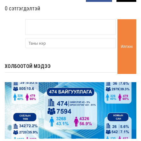
0 cэтгэгдэлтэй
Илгээх
ХОЛБООТОЙ МЭДЭЭ