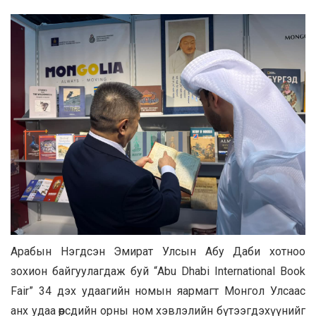
Арабын Нэгдсэн Эмират Улсын Абу Даби хотноо
зохион байгуулагдаж буй “Abu Dhabi International Book
Fair” 34 дэх удаагийн номын яармагт Монгол Улсаас
анх удаа өөрсдийн орны ном хэвлэлийн бүтээгдэхүүнийг