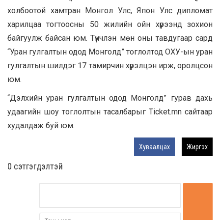
холбоотой хамтран Монгол Улс, Япон Улс дипломат
харилцаа тогтоосны 50 жилийн ойн хүрээнд зохион
байгуулж байсан юм. Түүнчлэн мөн оны тавдугаар сард
“Уран гулгалтын одод Монголд” тоглолтод ОХУ-ын уран
гулгалтын шилдэг 17 тамирчин хүрэлцэн ирж, оролцсон
юм.
“Дэлхийн уран гулгалтын одод Монголд” гурав дахь
удаагийн шоу тоглолтын тасалбарыг Ticket.mn сайтаар
худалдаж буй юм.
Хуваалцах
Жиргэх
0 cэтгэгдэлтэй