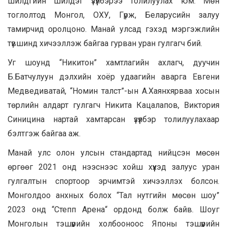
шилдгийн шилдэг үзүүлбэрээ толилуулах юм. Мөн
тоглолтод Монгол, ОХУ, Гүрж, Беларусийн залуу
тамирчид оролцоно. Манай улсад гэхэд мэргэжлийн
түвшинд хичээллэж байгаа гурван уран гулгагч бий.
Уг шоунд “Никитон” хамтлагийн ахлагч, дуучин
Б.Батчулуун дэлхийн хоёр удаагийн аварга Евгени
Медведиватай, “Номин талст”-ын А.Хаянхярваа хосын
төрлийн алдарт гулгагч Никита Кацалапов, Виктория
Синицина нартай хамтарсан үзүүлбэр толилуулахаар
бэлтгэж байгаа аж.
Манай улс олон улсын стандартад нийцсэн мөсөн
өргөөг 2021 онд нээснээс хойш хүүхэд залуус уран
гулгалтын спортоор эрчимтэй хичээллэх болсон.
Монголдоо анхных болох “Тал нутгийн мөсөн шоу”
2023 онд “Степп Арена“ ордонд болж байв. Шоуг
Монголын тэшүүрийн холбооноос Японы тэшүүрийн