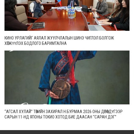
КИНО УРЛАГИЙГ АЯЛАЛ ЖУУЛЧЛАЛЫН ШИНЭ ЧИГЛЭЛ БОЛГОЖ
ХӨГЖҮҮЛЭХ БОДЛОГО БАРИМТАЛНА
“АГСАЛ ХУЛАЙ” ТӨВИЙН ЗАХИРАЛ Н.БУРМАА 2026 ОНЫ ДӨРӨВДҮГЭЭР
САРЫН 11-НД ЯПОНЫ ТОКИО ХОТОД БИЕ ДААСАН “САРАН ДЭГ”
ТОГЛОЛТОО ХИЙНЭ