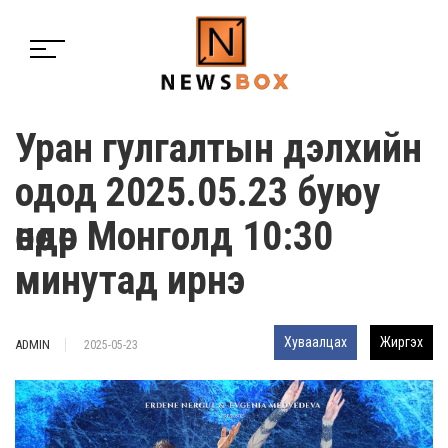
Уран гулгалтын дэлхийн
одод 2025.05.23 буюу
өнөөдөр Монголд 10:30
минутад ирнэ
Хуваалцах
Жиргэх
ADMIN
2025-05-23