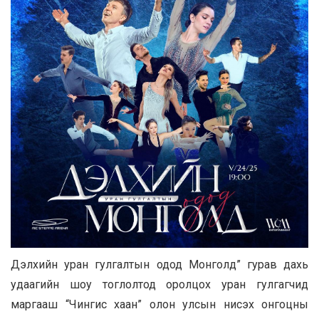
Дэлхийн уран гулгалтын одод Монголд” гурав дахь
удаагийн шоу тоглолтод оролцох уран гулгагчид
маргааш “Чингис хаан” олон улсын нисэх онгоцны