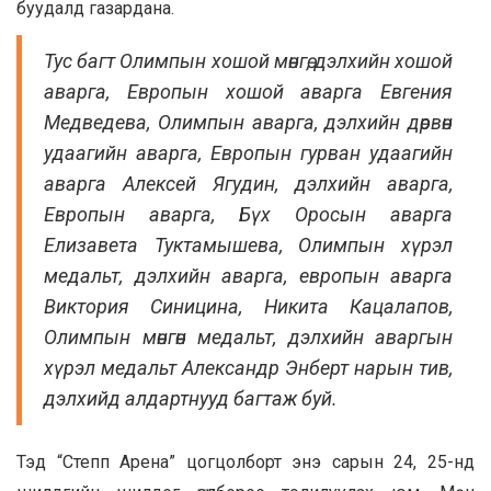
буудалд газардана.
Тус багт Олимпын хошой мөнгө, дэлхийн хошой
аварга, Европын хошой аварга Евгения
Медведева, Олимпын аварга, дэлхийн дөрвөн
удаагийн аварга, Европын гурван удаагийн
аварга Алексей Ягудин, дэлхийн аварга,
Европын аварга, Бүх Оросын аварга
Елизавета Туктамышева, Олимпын хүрэл
медальт, дэлхийн аварга, европын аварга
Виктория Синицина, Никита Кацалапов,
Олимпын мөнгөн медальт, дэлхийн аваргын
хүрэл медальт Александр Энберт нарын тив,
дэлхийд алдартнууд багтаж буй.
Тэд “Степп Арена” цогцолборт энэ сарын 24, 25-нд