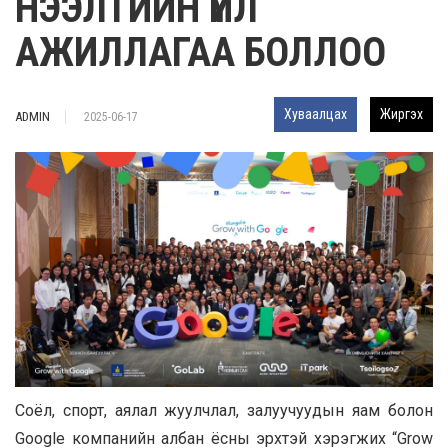
НЭЭЛТИЙН ҮЙЛ
АЖИЛЛАГАА БОЛЛОО
Хуваалцах
Жиргэх
ADMIN
2025-06-17
Соёл, спорт, аялал жуулчлал, залуучуудын яам болон
Google компанийн албан ёсны эрхтэй хэрэгжих “Grow