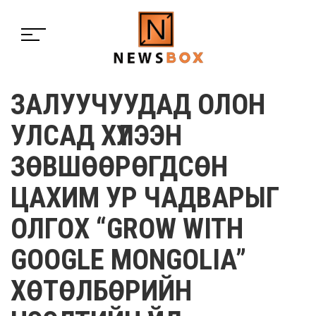
ЗАЛУУЧУУДАД ОЛОН
УЛСАД ХҮЛЭЭН
ЗӨВШӨӨРӨГДСӨН
ЦАХИМ УР ЧАДВАРЫГ
ОЛГОХ “GROW WITH
GOOGLE MONGOLIA”
ХӨТӨЛБӨРИЙН