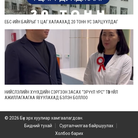
ЕБС-ИЙН БАЙРЫГ 1 ЦАГ ХАЛААХАД 20 ТОНН УС ЗАРЦУУЛДАГ
НИЙСЛЭЛИЙН ХҮҮХДИЙН СЭРГЭЭН ЗАСАХ “ЭРҮҮЛ ҮРС” ТӨВ ҮЙЛ
АЖИЛЛАГААГАА ЯВУУЛАХАД БЭЛЭН БОЛЛОО
© 2026 Бүх эрх хуулиар хамгаалагдсан.
Бидний тухай
Сурталчилгаа байршуулах
Холбоо барих