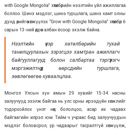
with Google Mongolia” хөтөлбөрийн нээлтийн үйл ажиллагаа
боллоо. Шинэ мэдлэг, шинэ туршлага, шинэ хамт олны
дунд өөрийгөө хөгжүүлэх “Grow with Google Mongolia” хөтөлбөр 6
сарын 13-ний өдрөөс албан ёсоор эхэлж байна.
Нээлтийн үеэр хөтөлбөрийн тухай
танилцуулахын зэрэгцээ хамтран ажиллагч
байгууллагууд болон салбартаа тэргүүлэгч
мэргэжилтнүүд өөрсдийн туршлага,
зөвлөгөөгөө хуваалцлаа.
Монгол Улсын хүн амын 29 хувийг 15-34 насны
залуучууд эзэлж байгаа нь улс орны ирээдүйн хөгжлийг
тодорхойлох үнэт нөөц бололцоо, асар их чадавх
байгаагийн илрэл юм. Тийм ч учраас бид залуучуудын
мэдлэг боловсрол, ур чадварыг тасралтгүй хөгжүүлж,