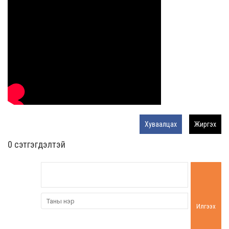
Хуваалцах
Жиргэх
0 cэтгэгдэлтэй
Илгээх