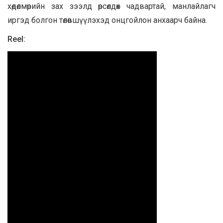
хөдөлмөрийн зах зээлд өрсөлдөх чадвартай, манлайлагч
иргэд болгон төлөвшүүлэхэд онцгойлон анхаарч байна.
Reel: