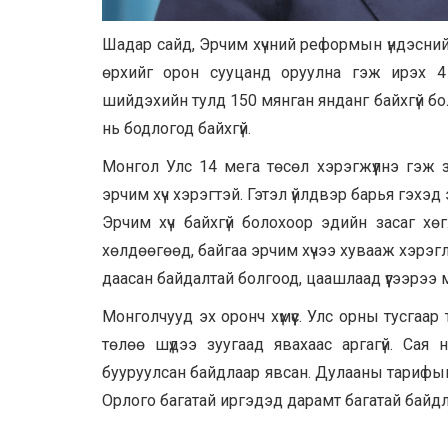
Шадар сайд, Эрчим хүчний реформын үндэсни
өрхийг орон сууцанд оруулна гэж ирэх 4
шийдэхийн тулд 150 мянган янданг байхгүй бол
нь бодлогод байхгүй.
Монгол Улс 14 мега төсөл хэрэгжүүлнэ гэж з
эрчим хүч хэрэгтэй. Гэтэл үйлдвэр барья гэхэд э
Эрчим хүч байхгүй болохоор эдийн засаг хөг
хөлдөөгөөд, байгаа эрчим хүчээ хувааж хэрэгл
даасан байдалтай болгоод, цаашлаад үүгээрээ
Монголчууд эх оронч хүмүүс. Улс орны тусгаа
төлөө шүдээ зуугаад явахаас аргагүй. Сая 
бууруулсан байдлаар явсан. Дулааны тарифы
Орлого багатай иргэдэд дарамт багатай байд