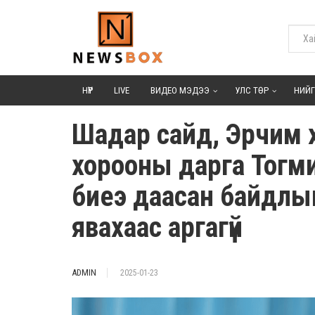
НҮҮР
LIVE
ВИДЕО МЭДЭЭ
УЛС ТӨР
НИЙ
Шадар сайд, Эрчим 
хорооны дарга Тогм
биеэ даасан байдлын
явахаас аргагүй
ADMIN
2025-01-23