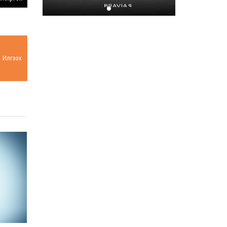
Хором бүр усаа
хайрлацгаая
2026-07-08
Илгээх