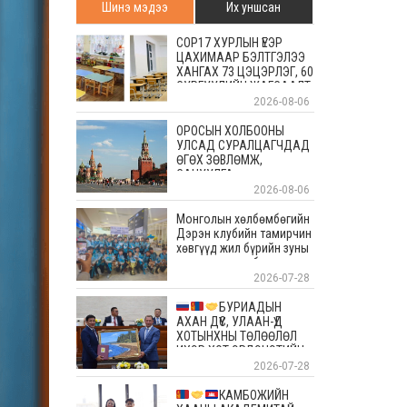
Шинэ мэдээ
Их уншсан
COP17 ХУРЛЫН ҮЕЭР
ЦАХИМААР БЭЛТГЭЛЭЭ
ХАНГАХ 73 ЦЭЦЭРЛЭГ, 60
СУРГУУЛИЙН ЖАГСААЛТ
2026-08-06
ОРОСЫН ХОЛБООНЫ
УЛСАД СУРАЛЦАГЧДАД
ӨГӨХ ЗӨВЛӨМЖ,
САНУУЛГА
2026-08-06
Монголын хөлбөмбөгийн
Дэрэн клубийн тамирчин
хөвгүүд жил бүрийн зуны
энэ өдрүүдэд болдог
уламжлалт Скандиновын
2026-07-28
орнуудын тэмцээндээ
оролцоод ирлээ
БУРИАДЫН
АХАН ДҮҮС, УЛААН-ҮД
ХОТЫНХНЫ ТӨЛӨӨЛӨЛ
ИХЭР ХОТ ЭРДЭНЭТИЙН
АЛТАН ОЙД БАЯР
2026-07-28
ХҮРГЭЛЭЭ
КАМБОЖИЙН