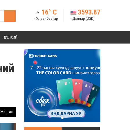
16° C
3593.87
- Улаанбаатар
- Доллар (USD)
ДЭЛХИЙ
ний
Жиргэх