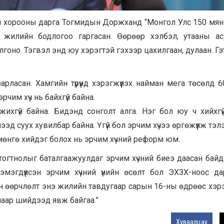
й хорооны дарга Тогмидын Доржханд “Монгол Улс 150 мян
 жилийн бодлогоо гаргасан. Өөрөөр хэлбэл, утааны ас
гоно. Тэгвэл энд юу хэрэгтэй гэхээр цахилгаан, дулаан. Гэ
арласан. Хамгийн түрүүнд хэрэгжүүлэх найман мега төсөлд 
рчим хүч нь байхгүй байна.
жихгүй байна. Бидэнд сонголт алга. Нэг бол юу ч хийхгү
ээд суух хувилбар байна. Үгүй бол эрчим хүчээ өргөжүүлж тэл
 мөнгө хийдэг болох нь эрчим хүчний реформ юм.
р тогтнолыг баталгаажуулдаг эрчим хүчний биеэ даасан бай
нэмэгдүүлсэн эрчим хүчний үнийн өсөлт бол ЭХЗХ-ноос д
н өөрчлөлт энэ жилийн тавдугаар сарын 16-ны өдрөөс хэр
лаар шийдээд явж байгаа.”
Хуваалцах