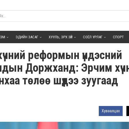
ГЭМ
ЭДИЙН ЗАСАГ
ХУУЛЬ, ЭРХ ЗҮЙ
СОЁЛ УРЛАГ
СПОРТ
хүчний реформын үндэсний
идын Доржханд: Эрчим хүч
хаа төлөө шүдээ зуугаад
Хуваалцах