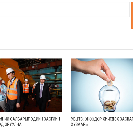
ҮЧНИЙ САЛБАРЫГ ЭДИЙН ЗАСГИЙН
УБЦТС: ӨНӨӨДӨР ХИЙГДЭХ ЗАСВА
ЦЭД ОРУУЛНА
ХУВААРЬ