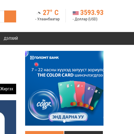
27° C
3593.93
- Улаанбаатар
- Доллар (USD)
ДЭЛХИЙ
Жиргэх