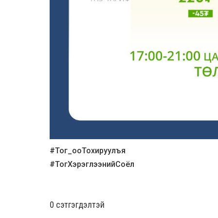
#Тог_ооТохируулъя
#ТогХэрэглээнийСоёл
0 cэтгэгдэлтэй