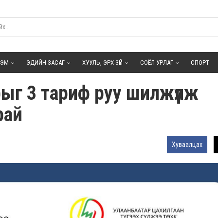
ГЭМ
ЭДИЙН ЗАСАГ
ХУУЛЬ, ЭРХ ЗҮЙ
СОЁЛ УРЛАГ
СПОРТ
ыг 3 тариф руу шилжүүлж
рай
Хуваалцах