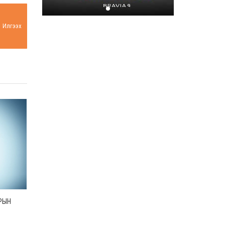
Хором бүр усаа
хайрлацгаая
Илгээх
2026-07-08
РЫН