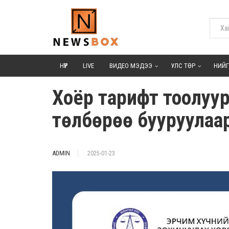
НҮҮР
LIVE
ВИДЕО МЭДЭЭ
УЛС ТӨР
НИЙ
Хоёр тарифт тоолуур
төлбөрөө бууруулаа
ADMIN
2025-01-23