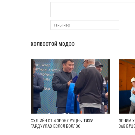
ХОЛБООТОЙ МЭДЭЭ
СХД-ИЙН СТ-4 ОРОН СУУЦНЫ ТҮЛХҮҮР
ЭРЧИМ Х
ГАРДУУЛАХ ЁСЛОЛ БОЛЛОО
ЗӨВ БҮТ