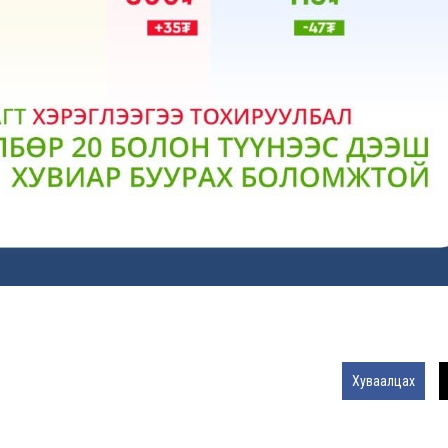
Хуваалцах