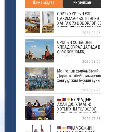
Шинэ мэдээ
Их уншсан
COP17 ХУРЛЫН ҮЕЭР
ЦАХИМААР БЭЛТГЭЛЭЭ
ХАНГАХ 73 ЦЭЦЭРЛЭГ, 60
СУРГУУЛИЙН ЖАГСААЛТ
2026-08-06
ОРОСЫН ХОЛБООНЫ
УЛСАД СУРАЛЦАГЧДАД
ӨГӨХ ЗӨВЛӨМЖ,
САНУУЛГА
2026-08-06
Монголын хөлбөмбөгийн
Дэрэн клубийн тамирчин
хөвгүүд жил бүрийн зуны
энэ өдрүүдэд болдог
уламжлалт Скандиновын
2026-07-28
орнуудын тэмцээндээ
оролцоод ирлээ
БУРИАДЫН
АХАН ДҮҮС, УЛААН-ҮД
ХОТЫНХНЫ ТӨЛӨӨЛӨЛ
ИХЭР ХОТ ЭРДЭНЭТИЙН
АЛТАН ОЙД БАЯР
2026-07-28
ХҮРГЭЛЭЭ
КАМБОЖИЙН