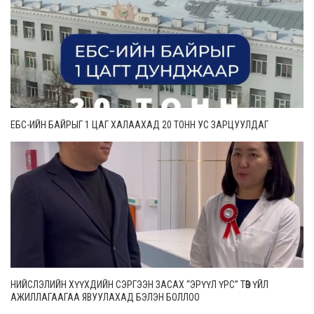
ЕБС-ИЙН БАЙРЫГ 1 ЦАГ ХАЛААХАД 20 ТОНН УС ЗАРЦУУЛДАГ
НИЙСЛЭЛИЙН ХҮҮХДИЙН СЭРГЭЭН ЗАСАХ “ЭРҮҮЛ ҮРС” ТӨВ ҮЙЛ
АЖИЛЛАГААГАА ЯВУУЛАХАД БЭЛЭН БОЛЛОО