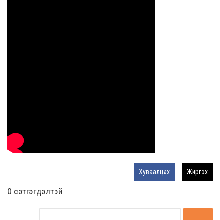
Хуваалцах
Жиргэх
0 cэтгэгдэлтэй