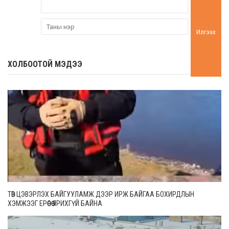
Илгээх
ХОЛБООТОЙ МЭДЭЭ
ТӨВ ЦЭВЭРЛЭХ БАЙГУУЛАМЖ ДЭЭР ИРЖ БАЙГАА БОХИРДЛЫН
ХЭМЖЭЭГ ЕРӨӨСӨӨ ЯРИХГҮЙ БАЙНА