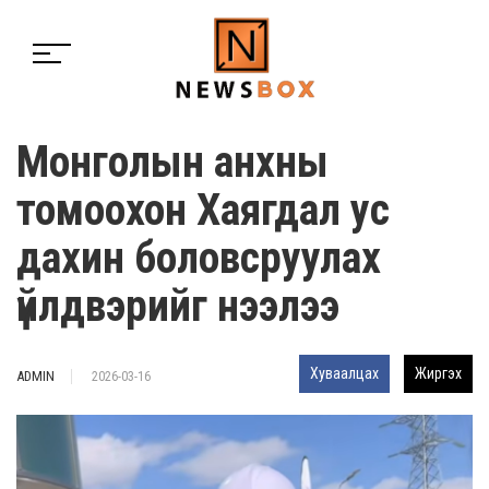
Монголын анхны
томоохон Хаягдал ус
дахин боловсруулах
үйлдвэрийг нээлээ
Хуваалцах
Жиргэх
ADMIN
2026-03-16