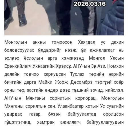
Монголын анхны томоохон Хаягдал ус дахин
боловсруулах үйлдвэрийг нээж, үйл ажиллагааг нь
эхлүүлэх ёслолын арга хэмжээнд Монгол Улсын
Ерөнхийлөгч Ухнаагийн Хүрэлсүх, АНУ-ын Зүүн Ази, Номхон
далайн товчоо хариуцсан Туслах төрийн нарийн
бичгийн дарга Майкл Жорж Десомбрэ тэргүүтэй хоёр
орны төр, засгийн өндөр дээд түвшний зочид, нийслэл,
АНУ-ын Мянганы сорилтын корпорац, Монголын
Мянганы сорилтын сан, Улаанбаатар хотын Ус сувгийн
удирдах газар, бүтээн байгуулалтад оролцсон
гүйцэтгэгчид, хамтран ажиллагч байгууллагуудын