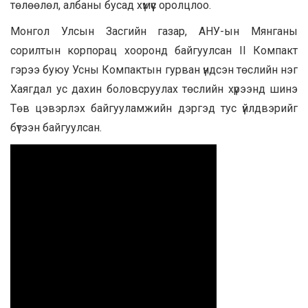
төлөөлөл, албаны бусад хүмүүс оролцлоо.
Монгол Улсын Засгийн газар, АНУ-ын Мянганы
сорилтын корпорац хооронд байгуулсан II Компакт
гэрээ буюу Усны Компактын гурван үндсэн төслийн нэг
Хаягдал ус дахин боловсруулах төслийн хүрээнд шинэ
Төв цэвэрлэх байгууламжийн дэргэд тус үйлдвэрийг
бүтээн байгуулсан.