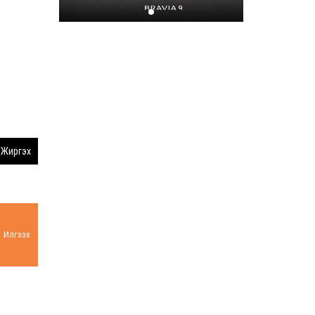
Хором бүр усаа
хайрлацгаая
2026-07-08
Жиргэх
Илгээх