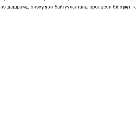
э дашрамд энэхүү түүхэн байгуулалтанд оролцсон бүх хүмүүст 