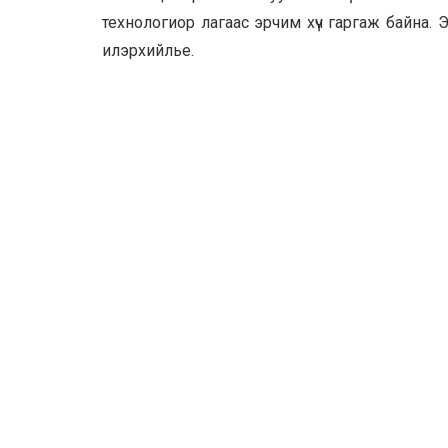
технологиор лагаас эрчим хүч гаргаж байна. Эн
илэрхийлье.