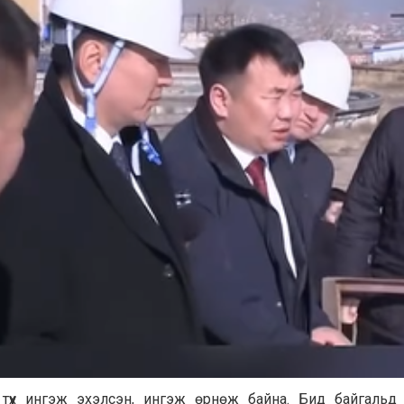
түүх ингэж эхэлсэн, ингэж өрнөж байна. Бид байгальд