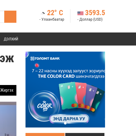
22° C
3593.5
- Улаанбаатар
- Доллар (USD)
ДЭЛХИЙ
гэж
Жиргэх