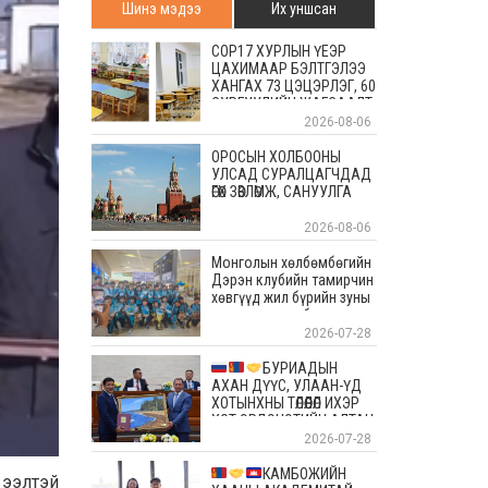
Шинэ мэдээ
Их уншсан
COP17 ХУРЛЫН ҮЕЭР
ЦАХИМААР БЭЛТГЭЛЭЭ
ХАНГАХ 73 ЦЭЦЭРЛЭГ, 60
СУРГУУЛИЙН ЖАГСААЛТ
2026-08-06
ОРОСЫН ХОЛБООНЫ
УЛСАД СУРАЛЦАГЧДАД
ӨГӨХ ЗӨВЛӨМЖ, САНУУЛГА
2026-08-06
Монголын хөлбөмбөгийн
Дэрэн клубийн тамирчин
хөвгүүд жил бүрийн зуны
энэ өдрүүдэд болдог
уламжлалт Скандиновын
2026-07-28
орнуудын тэмцээндээ
оролцоод ирлээ
БУРИАДЫН
АХАН ДҮҮС, УЛААН-ҮД
ХОТЫНХНЫ ТӨЛӨӨЛӨЛ ИХЭР
ХОТ ЭРДЭНЭТИЙН АЛТАН
ОЙД БАЯР ХҮРГЭЛЭЭ
2026-07-28
КАМБОЖИЙН
 ээлтэй