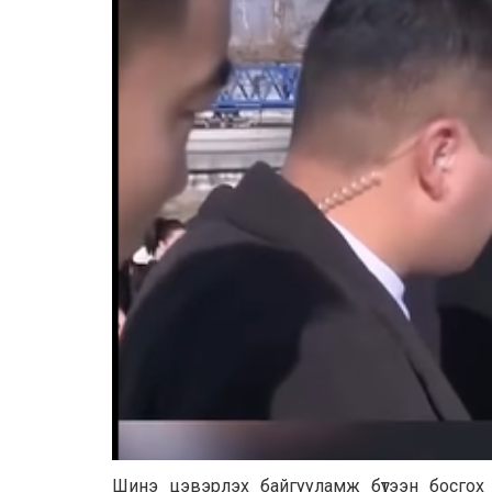
Шинэ цэвэрлэх байгууламж бүтээн босгох 