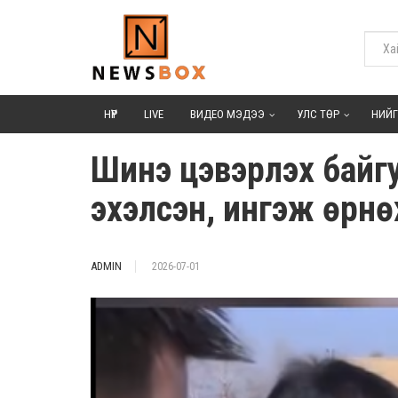
НҮҮР
LIVE
ВИДЕО МЭДЭЭ
УЛС ТӨР
НИЙ
Шинэ цэвэрлэх байгуу
эхэлсэн, ингэж өрн
ADMIN
2026-07-01