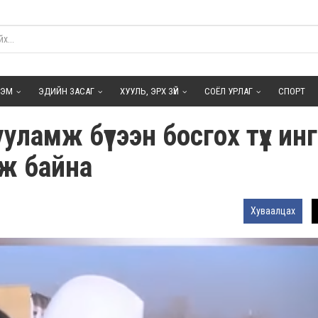
ГЭМ
ЭДИЙН ЗАСАГ
ХУУЛЬ, ЭРХ ЗҮЙ
СОЁЛ УРЛАГ
СПОРТ
ламж бүтээн босгох түүх ин
өж байна
Хуваалцах