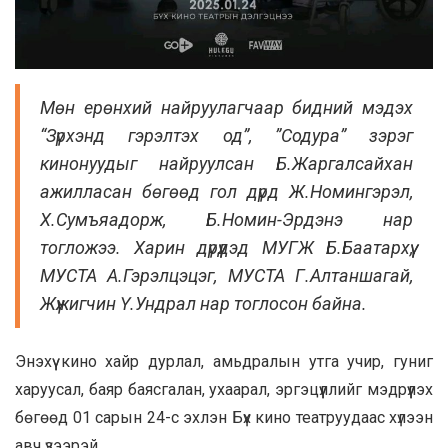
Мөн ерөнхий найруулагчаар бидний мэдэх
“Зүрхэнд гэрэлтэх од”, ”Содура” зэрэг
кинонуудыг найруулсан Б.Жаргалсайхан
ажилласан бөгөөд гол дүрд Ж.Номингэрэл,
Х.Сумъяадорж, Б.Номин-Эрдэнэ нар
тогложээ. Харин дүрүүдэд МУГЖ Б.Баатархүү,
МУСТА А.Гэрэлцэцэг, МУСТА Г.Алтаншагай,
Жүжигчин Ү.Ундрал нар тоглосон байна.
Энэхүү кино хайр дурлал, амьдралын утга учир, гуниг
харуусал, баяр баясгалан, ухаарал, эргэцүүллийг мэдрүүлэх
бөгөөд 01 сарын 24-с эхлэн Бүх кино театруудаас хүлээн
авч үзээрэй.