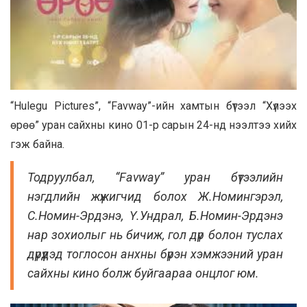
“Hulegu Pictures”, “Favway”-ийн хамтын бүтээл “Хүлээх
өрөө” уран сайхны кино 01-р сарын 24-нд нээлтээ хийх
гэж байна.
Тодруулбал, “Favway” уран бүтээлийн
нэгдлийн жүжигчид болох Ж.Номингэрэл,
С.Номин-Эрдэнэ, Ү.Ундрал, Б.Номин-Эрдэнэ
нар зохиолыг нь бичиж, гол дүр болон туслах
дүрүүдэд тоглосон анхны бүрэн хэмжээний уран
сайхны кино болж буйгаараа онцлог юм.