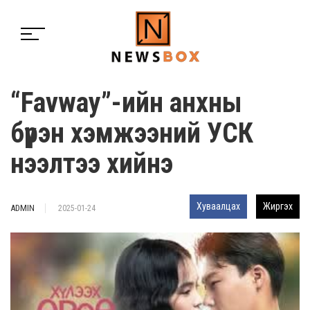
“Favway”-ийн анхны
бүрэн хэмжээний УСК
нээлтээ хийнэ
Хуваалцах
Жиргэх
ADMIN
2025-01-24