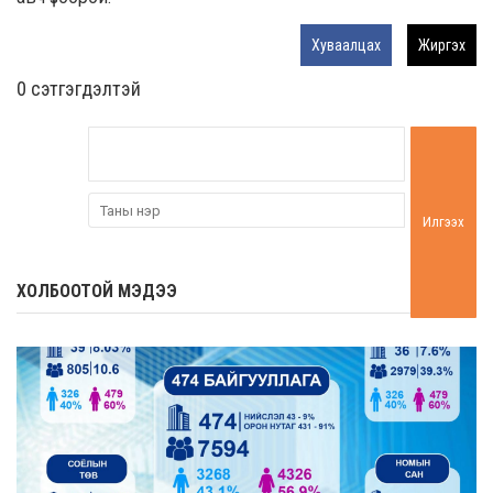
Хуваалцах
Жиргэх
0 cэтгэгдэлтэй
Илгээх
ХОЛБООТОЙ МЭДЭЭ