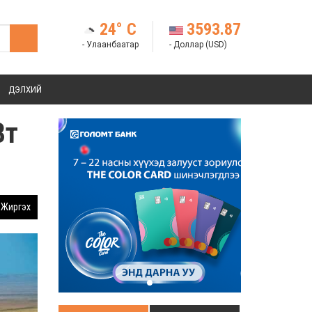
24° C
3593.87
- Улаанбаатар
- Доллар (USD)
ДЭЛХИЙ
Вт
Жиргэх