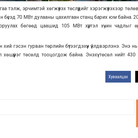
а тэлж, эрчимтэй хөгжүүлэх төслүүдийг хэрэгжүүлэхээр төлө
 бүсэд 70 МВт дулааны цахилгаан станц барих юм байна. 2
руулах бөгөөд цаашид 105 МВт хүртэл хүчин чадлыг өр
н хий гэсэн гурван төрлийн бүтээгдэхүүн үйлдвэрлэнэ. Энэ н
 хөшүүрэг төсөлд тооцогдож байна. Энэхүү төсөл нийт 430
Хуваалцах