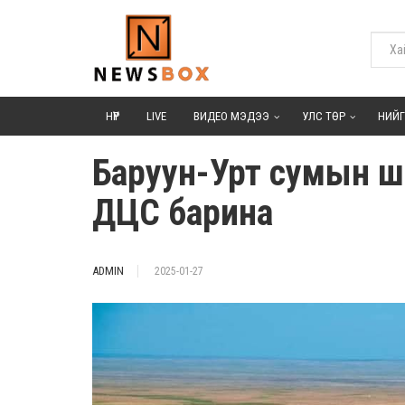
НҮҮР
LIVE
ВИДЕО МЭДЭЭ
УЛС ТӨР
НИЙ
Баруун-Урт сумын ш
ДЦС барина
ADMIN
2025-01-27