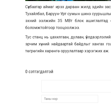
Сүхбаатар аймаг ирэх дөрвөн жилд эдийн засга
Тухайлбал, Баруун-Урт сумын шинэ суурьшлын
эхний ээлжийн 35 MВт блок ашиглалтад о
боломжтойгоор тооцоолжээ.
Тус станц нь цахилгаан, дулаан, үйлдвэрлэлий
эрчим хүчний найдвартай байдлыг хангах гол
төгрөгийн хөрөнгө оруулалтаар хэрэгжих аж.
0 cэтгэгдэлтэй