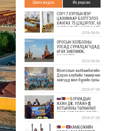
Шинэ мэдээ
Их уншсан
COP17 ХУРЛЫН ҮЕЭР
ЦАХИМААР БЭЛТГЭЛЭЭ
ХАНГАХ 73 ЦЭЦЭРЛЭГ, 60
СУРГУУЛИЙН ЖАГСААЛТ
2026-08-06
ОРОСЫН ХОЛБООНЫ
УЛСАД СУРАЛЦАГЧДАД
ӨГӨХ ЗӨВЛӨМЖ,
САНУУЛГА
2026-08-06
Монголын хөлбөмбөгийн
Дэрэн клубийн тамирчин
хөвгүүд жил бүрийн зуны
энэ өдрүүдэд болдог
уламжлалт Скандиновын
2026-07-28
орнуудын тэмцээндээ
оролцоод ирлээ
БУРИАДЫН
АХАН ДҮҮС, УЛААН-ҮД
ХОТЫНХНЫ ТӨЛӨӨЛӨЛ
ИХЭР ХОТ ЭРДЭНЭТИЙН
АЛТАН ОЙД БАЯР
2026-07-28
ХҮРГЭЛЭЭ
КАМБОЖИЙН