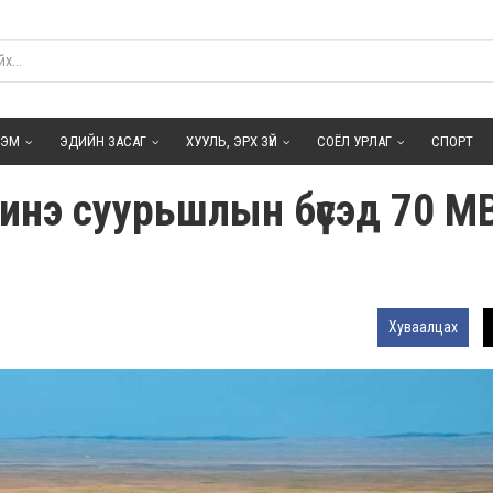
ГЭМ
ЭДИЙН ЗАСАГ
ХУУЛЬ, ЭРХ ЗҮЙ
СОЁЛ УРЛАГ
СПОРТ
инэ суурьшлын бүсэд 70 М
Хуваалцах