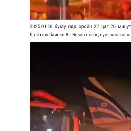
2025.01.28 буюу өнөөдөр оройн 22 цаг 26 мин
бэлтгэж байсан Air Busan онгоц сүүл хэсгээс