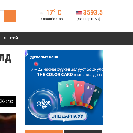
17° C
3593.5
- Улаанбаатар
- Доллар (USD)
ДЭЛХИЙ
элд
Жиргэх