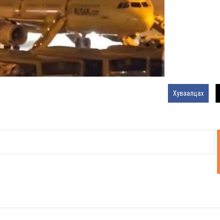
Хуваалцах