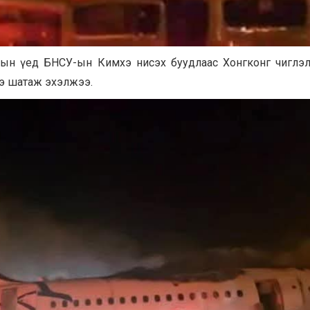
утын үед БНСУ-ын Кимхэ нисэх буудлаас Хонгконг чиглэлд х
ээ шатаж эхэлжээ.