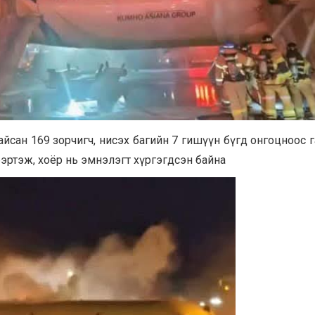
йсан 169 зорчигч, нисэх багийн 7 гишүүн бүгд онгоцноос г
 бэртэж, хоёр нь эмнэлэгт хүргэгдсэн байна