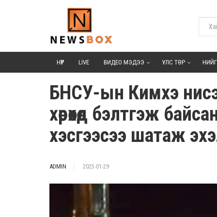
НҮҮР
LIVE
ВИДЕО МЭДЭЭ
УЛС ТӨР
НИЙ
БНСУ-ын Кимхэ нисэ
хөөрөхөд бэлтгэж байс
хэсгээсээ шатаж эх
ADMIN
2025-01-29