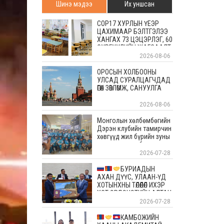
Шинэ мэдээ
Их уншсан
COP17 ХУРЛЫН ҮЕЭР
ЦАХИМААР БЭЛТГЭЛЭЭ
ХАНГАХ 73 ЦЭЦЭРЛЭГ, 60
СУРГУУЛИЙН ЖАГСААЛТ
2026-08-06
ОРОСЫН ХОЛБООНЫ
УЛСАД СУРАЛЦАГЧДАД
ӨГӨХ ЗӨВЛӨМЖ, САНУУЛГА
2026-08-06
Монголын хөлбөмбөгийн
Дэрэн клубийн тамирчин
хөвгүүд жил бүрийн зуны
энэ өдрүүдэд болдог
уламжлалт Скандиновын
2026-07-28
орнуудын тэмцээндээ
оролцоод ирлээ
БУРИАДЫН
АХАН ДҮҮС, УЛААН-ҮД
ХОТЫНХНЫ ТӨЛӨӨЛӨЛ ИХЭР
ХОТ ЭРДЭНЭТИЙН АЛТАН
ОЙД БАЯР ХҮРГЭЛЭЭ
2026-07-28
КАМБОЖИЙН