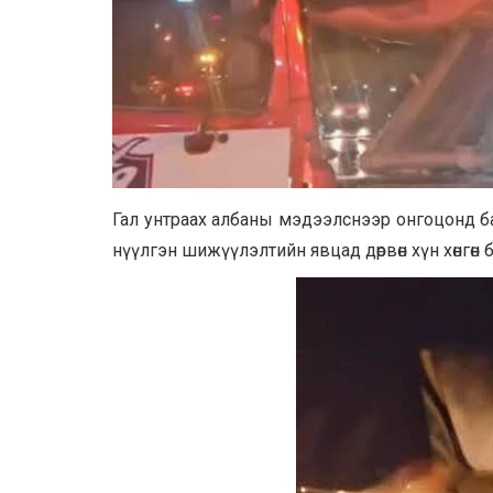
Гал унтраах албаны мэдээлснээр онгоцонд ба
нүүлгэн шижүүлэлтийн явцад дөрвөн хүн хөнгөн