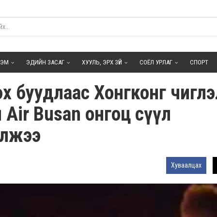
ГЭМ
ЭДИЙН ЗАСАГ
ХУУЛЬ, ЭРХ ЗҮЙ
СОЁЛ УРЛАГ
СПОРТ
х буудлаас Хонгконг чигл
ан Air Busan онгоц сүүл
элжээ
Хуваалцах