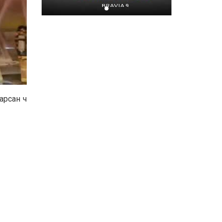
Хором бүр усаа
хайрлацгаая
2026-07-08
арсан ч