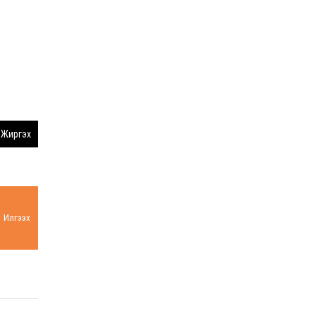
Жиргэх
Илгээх