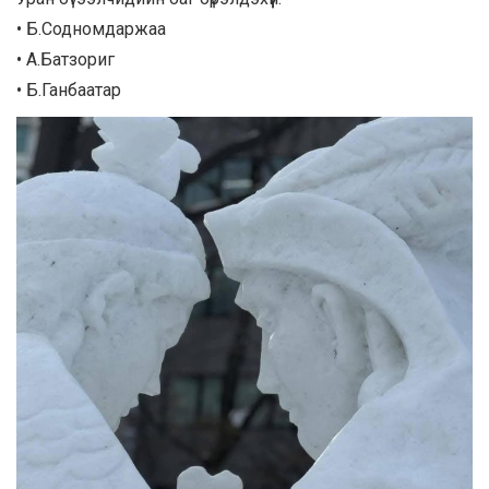
• Б.Содномдаржаа
• А.Батзориг
• Б.Ганбаатар