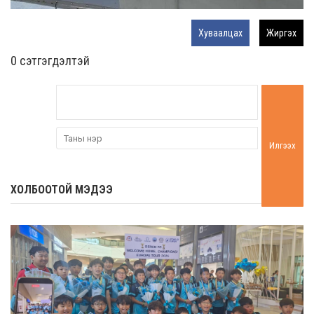
Хуваалцах
Жиргэх
0 cэтгэгдэлтэй
Илгээх
ХОЛБООТОЙ МЭДЭЭ