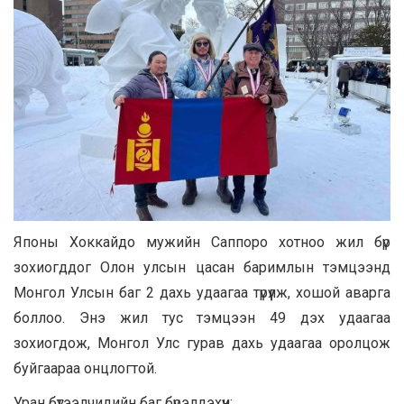
Японы Хоккайдо мужийн Саппоро хотноо жил бүр
зохиогддог Олон улсын цасан баримлын тэмцээнд
Монгол Улсын баг 2 дахь удаагаа түрүүлж, хошой аварга
боллоо. Энэ жил тус тэмцээн 49 дэх удаагаа
зохиогдож, Монгол Улс гурав дахь удаагаа оролцож
буйгаараа онцлогтой.
Уран бүтээлчидийн баг бүрэлдэхүүн: