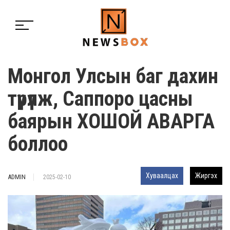
Монгол Улсын баг дахин
түрүүлж, Саппоро цасны
баярын ХОШОЙ АВАРГА
боллоо
Хуваалцах
Жиргэх
ADMIN
2025-02-10