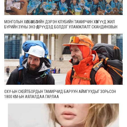
МОНГОЛЫН ХӨЛБӨМБӨГИЙН ДЭРЭН КЛУБИЙН ТАМИРЧИН ХӨВГҮҮД ЖИЛ
БҮРИЙН ЗУНЫ ЭНЭ ӨДРҮҮДЭД БОЛДОГ УЛАМЖЛАЛТ СКАНДИНОВЫН
ОРНУУДЫН ТЭМЦЭЭНДЭЭ ОРОЛЦООД ИРЛЭЭ
ОХУ-ЫН СКЕЙТБОРДЫН ТАМИРЧИД БАРУУН АЙМГУУДЫГ ЗОРЬСОН
1800 КМ-ЫН АЯЛАЛДАА ГАРЛАА