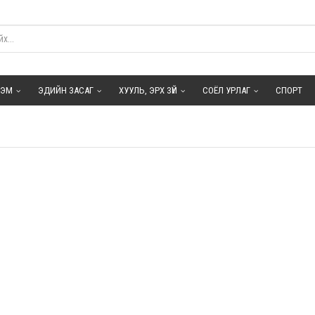
ГЭМ
ЭДИЙН ЗАСАГ
ХУУЛЬ, ЭРХ ЗҮЙ
СОЁЛ УРЛАГ
СПОРТ