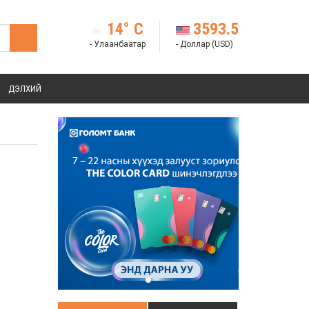
14° C
3593.5
- Улаанбаатар
- Доллар (USD)
ДЭЛХИЙ