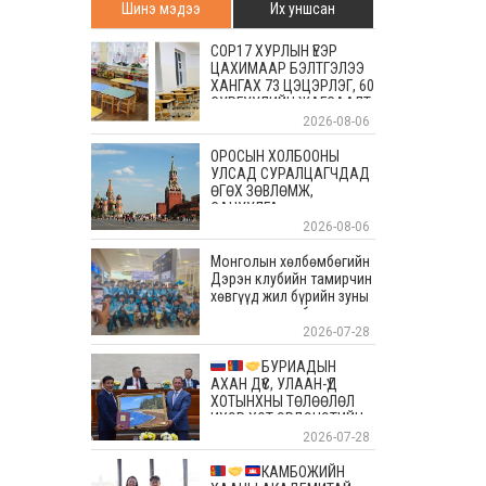
Шинэ мэдээ
Их уншсан
COP17 ХУРЛЫН ҮЕЭР
ЦАХИМААР БЭЛТГЭЛЭЭ
ХАНГАХ 73 ЦЭЦЭРЛЭГ, 60
СУРГУУЛИЙН ЖАГСААЛТ
2026-08-06
ОРОСЫН ХОЛБООНЫ
УЛСАД СУРАЛЦАГЧДАД
ӨГӨХ ЗӨВЛӨМЖ,
САНУУЛГА
2026-08-06
Монголын хөлбөмбөгийн
Дэрэн клубийн тамирчин
хөвгүүд жил бүрийн зуны
энэ өдрүүдэд болдог
уламжлалт Скандиновын
2026-07-28
орнуудын тэмцээндээ
оролцоод ирлээ
БУРИАДЫН
АХАН ДҮҮС, УЛААН-ҮД
ХОТЫНХНЫ ТӨЛӨӨЛӨЛ
ИХЭР ХОТ ЭРДЭНЭТИЙН
АЛТАН ОЙД БАЯР
2026-07-28
ХҮРГЭЛЭЭ
КАМБОЖИЙН