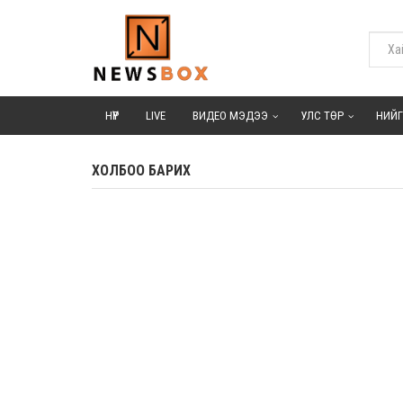
НҮҮР
LIVE
ВИДЕО МЭДЭЭ
УЛС ТӨР
НИЙ
ХОЛБОО БАРИХ