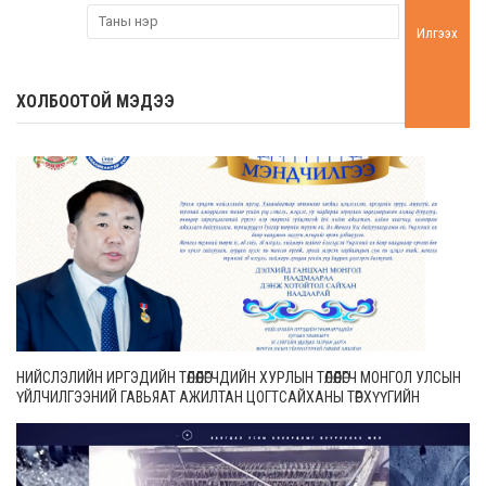
Илгээх
ХОЛБООТОЙ МЭДЭЭ
НИЙСЛЭЛИЙН ИРГЭДИЙН ТӨЛӨӨЛӨГЧДИЙН ХУРЛЫН ТӨЛӨӨЛӨГЧ МОНГОЛ УЛСЫН
ҮЙЛЧИЛГЭЭНИЙ ГАВЬЯАТ АЖИЛТАН ЦОГТСАЙХАНЫ ТӨРХҮҮГИЙН
МЭНДЧИЛГЭЭ