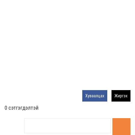
Хуваалцах
Жиргэх
0 cэтгэгдэлтэй