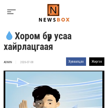
Хором бүр усаа
хайрлацгаая
Хуваалцах
Жиргэх
ADMIN
2026-07-08