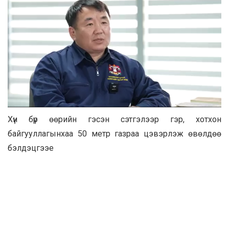
Хүн бүр өөрийн гэсэн сэтгэлээр гэр, хотхон
байгууллагынхаа 50 метр газраа цэвэрлэж өвөлдөө
бэлдэцгээе