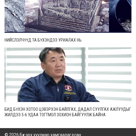
НИЙСЛЭЛЧҮҮД ТА БҮХЭНДЭЭ УРИАЛАХ НЬ
БИД БҮХЭН ХОТОО ЦЭВЭРХЭН БАЙЛГАХ, ДАДАЛ СУУЛГАХ АЖЛУУДЫГ
ЖИЛДЭЭ 5-6 УДАА ТОГТМОЛ ЗОХИОН БАЙГУУЛЖ БАЙНА
© 2026 Бүх эрх хуулиар хамгаалагдсан.