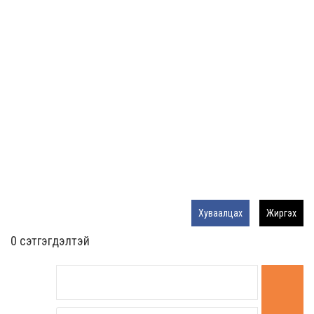
Хуваалцах
Жиргэх
0 cэтгэгдэлтэй