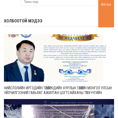
Илгээх
ХОЛБООТОЙ МЭДЭЭ
НИЙСЛЭЛИЙН ИРГЭДИЙН ТӨЛӨӨЛӨГЧДИЙН ХУРЛЫН ТӨЛӨӨЛӨГЧ МОНГОЛ УЛСЫН
ҮЙЛЧИЛГЭЭНИЙ ГАВЬЯАТ АЖИЛТАН ЦОГТСАЙХАНЫ ТӨРХҮҮГИЙН
МЭНДЧИЛГЭЭ