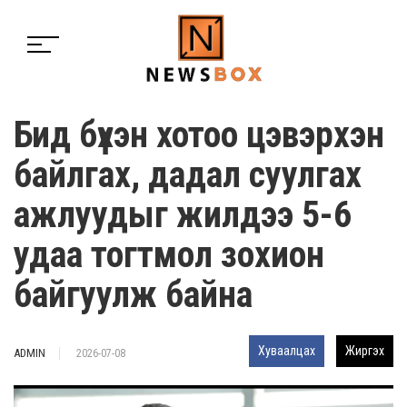
Бид бүхэн хотоо цэвэрхэн
байлгах, дадал суулгах
ажлуудыг жилдээ 5-6
удаа тогтмол зохион
байгуулж байна
Хуваалцах
Жиргэх
ADMIN
2026-07-08