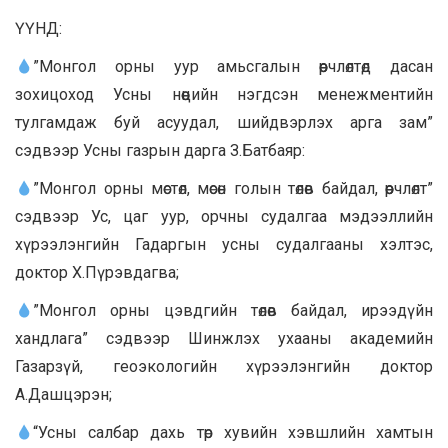
ҮҮНД:
”Монгол орны уур амьсгалын өөрчлөлтөд дасан
зохицоход Усны нөөцийн нэгдсэн менежментийн
тулгамдаж буй асуудал, шийдвэрлэх арга зам”
сэдвээр Усны газрын дарга З.Батбаяр:
”Монгол орны мөстөл, мөсөн голын төлөв байдал, өөрчлөлт”
сэдвээр Ус, цаг уур, орчны судалгаа мэдээллийн
хүрээлэнгийн Гадаргын усны судалгааны хэлтэс,
доктор Х.Пүрэвдагва;
”Монгол орны цэвдгийн төлөв байдал, ирээдүйн
хандлага” сэдвээр Шинжлэх ухааны академийн
Газарзүй, геоэкологийн хүрээлэнгийн доктор
А.Дашцэрэн;
“Усны салбар дахь төр хувийн хэвшлийн хамтын