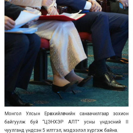
Монгол Улсын Ерөнхийлөгчийн санаачилгаар зохион
байгуулж буй “ЦЭНХЭР АЛТ” усны үндэсний II
чуулганд үндсэн 5 илтгэл, мэдээлэл хүргэж байна.