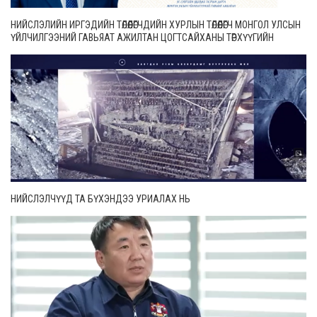
НИЙСЛЭЛИЙН ИРГЭДИЙН ТӨЛӨӨЛӨГЧДИЙН ХУРЛЫН ТӨЛӨӨЛӨГЧ МОНГОЛ УЛСЫН
ҮЙЛЧИЛГЭЭНИЙ ГАВЬЯАТ АЖИЛТАН ЦОГТСАЙХАНЫ ТӨРХҮҮГИЙН
МЭНДЧИЛГЭЭ
НИЙСЛЭЛЧҮҮД ТА БҮХЭНДЭЭ УРИАЛАХ НЬ