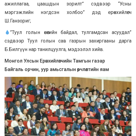
ажиллагаа, цаашдын зорилт” сэдвээр “Усны
мэргэжлийн нэгдсэн холбоо” дэд ерөнхийлөгч
Ш.Ганзориг;
”Туул голын өнөөгийн байдал, тулгамдсан асуудал”
сэдвээр Туул голын сав газрын захиргааны дарга
Б.Билгүүн нар танилцуулга, мэдээлэл хийв.
Монгол Улсын Ерөнхийлөгчийн Тамгын газар
Байгаль орчин, уур амьсгалын өөрчлөлтийн яам