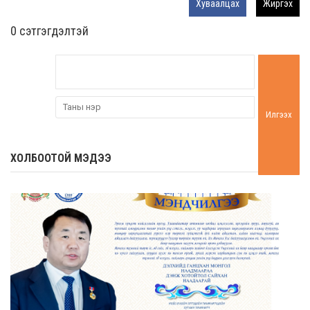
Хуваалцах
Жиргэх
0 cэтгэгдэлтэй
Илгээх
ХОЛБООТОЙ МЭДЭЭ