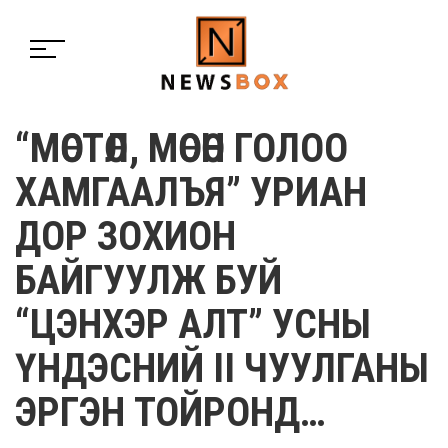
“МӨСТӨЛ, МӨСӨН ГОЛОО
ХАМГААЛЪЯ” УРИАН
ДОР ЗОХИОН
БАЙГУУЛЖ БУЙ
“ЦЭНХЭР АЛТ” УСНЫ
ҮНДЭСНИЙ II ЧУУЛГАНЫ
ЭРГЭН ТОЙРОНД…