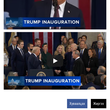
Хуваалцах
Жиргэх