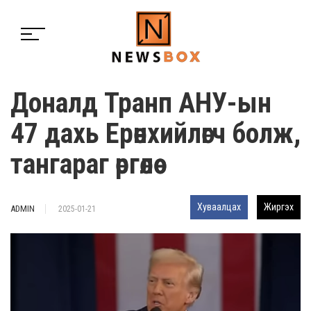
Доналд Транп АНУ-ын
47 дахь Ерөнхийлөгч болж,
тангараг өргөлөө
Хуваалцах
Жиргэх
ADMIN
2025-01-21