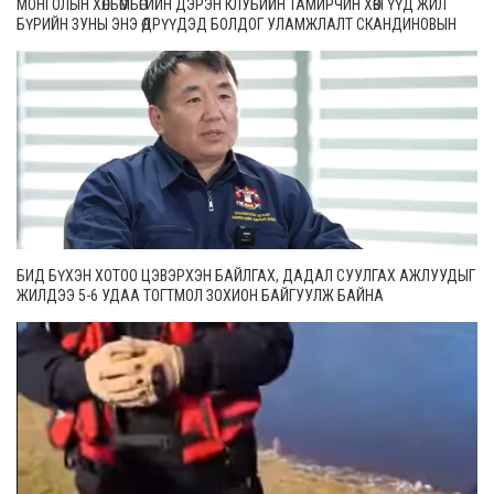
МОНГОЛЫН ХӨЛБӨМБӨГИЙН ДЭРЭН КЛУБИЙН ТАМИРЧИН ХӨВГҮҮД ЖИЛ
БҮРИЙН ЗУНЫ ЭНЭ ӨДРҮҮДЭД БОЛДОГ УЛАМЖЛАЛТ СКАНДИНОВЫН
ОРНУУДЫН ТЭМЦЭЭНДЭЭ ОРОЛЦООД ИРЛЭЭ
БИД БҮХЭН ХОТОО ЦЭВЭРХЭН БАЙЛГАХ, ДАДАЛ СУУЛГАХ АЖЛУУДЫГ
ЖИЛДЭЭ 5-6 УДАА ТОГТМОЛ ЗОХИОН БАЙГУУЛЖ БАЙНА